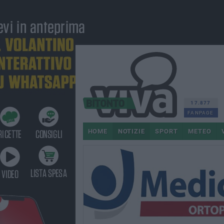
17.877
FANPAGE
HOME
NOTIZIE
SPORT
METEO