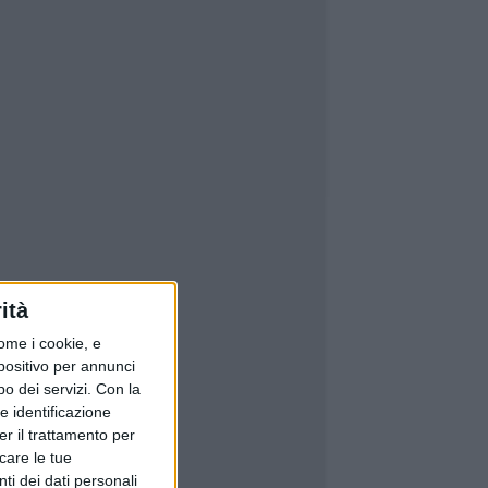
ità
ome i cookie, e
spositivo per annunci
o dei servizi.
Con la
e identificazione
er il trattamento per
icare le tue
ti dei dati personali