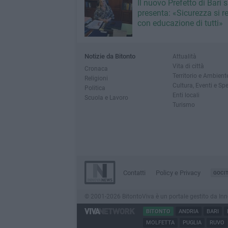
Il nuovo Prefetto di Bari s
presenta: «Sicurezza si r
con educazione di tutti»
Notizie da Bitonto
Attualità
Vita di città
Cronaca
Territorio e Ambient
Religioni
Cultura, Eventi e Sp
Politica
Enti locali
Scuola e Lavoro
Turismo
Contatti
Policy e Privacy
GOCI
© 2001-2026 BitontoViva è un portale gestito da Innova
BITONTO
ANDRIA
BARI
MOLFETTA
PUGLIA
RUVO