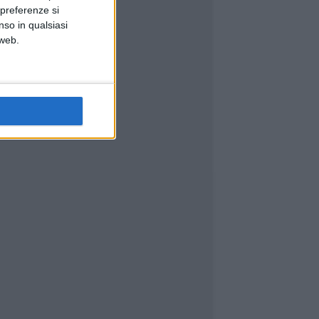
 preferenze si
nso in qualsiasi
 web.