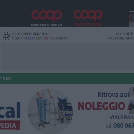
PI
35
°C
CIELO SERENO
NOTIZIE 
33°
OGGI MIN
24.5°
MAX
A
BITONTO
DIRETTORE
ANTO
ant
VIDEO
po
po