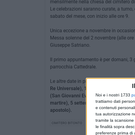
mensilmente nella chiesa del cimitero di
Le celebrazioni saranno curate, a turno, 
sabato del mese, con inizio alle ore 9.
Unica eccezione a novembre in occasion
Messa solenne del 2 novembre (alle ore 1
Giuseppe Satriano.
Il primo appuntamento è per domani, 3 g
parrocchia Cattedrale.
Le altre date in programma sono:
7 feb
I
Re Universale), 11 aprile (Santissimo 
Noi e i nostri 1733
p
(San Giovanni Evangelista), 4 luglio (S
trattiamo dati person
martire), 5 settembre (San Leone Magn
e contenuti personali
apostolo).
tua autorizzazione no
tramite la scansione 
CIMITERO BITONTO
le finalità sopra des
preferenze prima di 