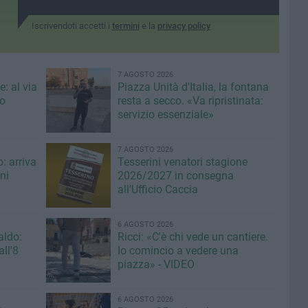
Iscrivendoti accetti i
termini
e la
privacy policy
7 AGOSTO 2026
: al via
Piazza Unità d'Italia, la fontana
eo
resta a secco. «Va ripristinata:
servizio essenziale»
7 AGOSTO 2026
: arriva
Tesserini venatori stagione
ni
2026/2027 in consegna
all’Ufficio Caccia
6 AGOSTO 2026
aldo:
Ricci: «C'è chi vede un cantiere.
ll'8
Io comincio a vedere una
piazza» - VIDEO
6 AGOSTO 2026