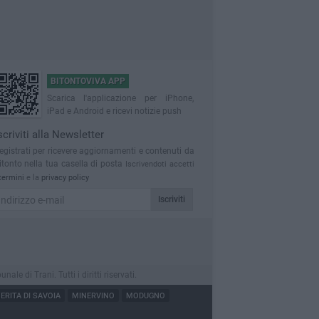
BITONTOVIVA APP
Scarica l'applicazione per iPhone,
iPad e Android e ricevi notizie push
scriviti alla Newsletter
egistrati per ricevere aggiornamenti e contenuti da
itonto nella tua casella di posta
Iscrivendoti accetti
termini
e la
privacy policy
Iscriviti
 di Trani. Tutti i diritti riservati.
RITA DI SAVOIA
MINERVINO
MODUGNO