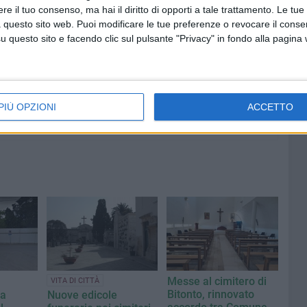
7 AGOSTO 2026
e il tuo consenso, ma hai il diritto di opporti a tale trattamento. Le tue
at,
Piazza Aldo Moro, SI-AVS:
 questo sito web. Puoi modificare le tue preferenze o revocare il conse
contare
«Proroga della scadenza non
questo sito e facendo clic sul pulsante "Privacy" in fondo alla pagina
cancella ritardi del Comune»
PIÙ OPZIONI
ACCETTO
Messe al cimitero di
VITA DI CITTÀ
Bitonto, rinnovato
 a
Nuove edicole