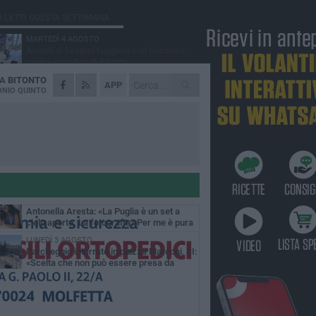
Ù LETTI QUESTA SETTIMANA
MARTEDÌ 4 AGOSTO
Armati di bastoni fuggono con l'incasso,
rapina in un bar di Bitonto
DA
BITONTO
VENERDÌ 31 LUGLIO
APP
Furti d'auto, scoperta la banda tra Bitonto e
NIO QUINTO
Cerignola: 13 arresti, I NOMI
SABATO 1 AGOSTO
"Case a un euro", Comune chiama a
raccolta proprietari di immobili nel centro
ico
DOMENICA 2 AGOSTO
Fratelli d'Italia Bitonto: «Vicinanza alla
consigliera Carmela Rossiello»
LUNEDÌ 3 AGOSTO
Antonella Aresta: «La Puglia è un set a
cielo aperto. La fotografia? Per me è pura
esia»
LUNEDÌ 3 AGOSTO
Parcheggio interrato in piazza Marconi, SI:
«Scelta che non può essere presa da
chi»