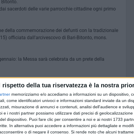
 Bitonto.
dai sacerdoti delle varie parrocchie cittadine ogni primo
e della commemorazione dei defunti con la tradizionale
5) officiata dall'arcivescovo di Bari-Bitonto, mons.
ennaio: la Messa sarà celebrata da un prete della
braio (Santi Medici Cosma e Damiano), 7 marzo (Cristo
l rispetto della tua riservatezza è la nostra prior
Sacramento), 2 maggio (San Silvestro papa), 6 giugno
artner
memorizziamo e/o accediamo a informazioni su un dispositivo, c
ant'Egidio abate), 1° agosto (Santa Caterina vergine e
ali, come identificatori univoci e informazioni standard inviate da un di
o), 3 ottobre (San Leucio) e 5 dicembre (Sant'Andrea
zzati, misurazione di annunci e contenuti, analisi dell'audience e svilupp
i e i nostri partner possiamo utilizzare dati precisi di geolocalizzazione 
del dispositivo. Puoi fare clic per consentire a noi e ai nostri 1733 partn
critte. In alternativa puoi accedere a informazioni più dettagliate e modif
acconsentire o di negare il consenso.
Si rende noto che alcuni trattamen