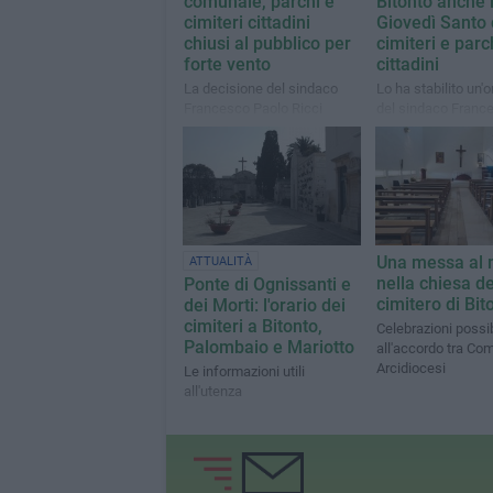
comunale, parchi e
Bitonto anche i
cimiteri cittadini
Giovedì Santo 
chiusi al pubblico per
cimiteri e parc
forte vento
cittadini
La decisione del sindaco
Lo ha stabilito un'
Francesco Paolo Ricci
del sindaco Franc
Paolo Ricci
Una messa al
ATTUALITÀ
nella chiesa de
Ponte di Ognissanti e
cimitero di Bit
dei Morti: l'orario dei
cimiteri a Bitonto,
Celebrazioni possib
Palombaio e Mariotto
all'accordo tra Co
Arcidiocesi
Le informazioni utili
all'utenza