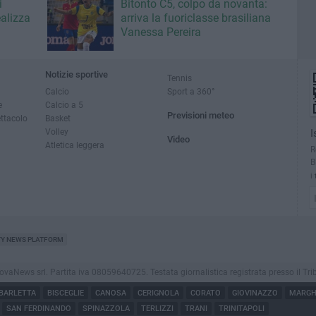
i
Bitonto C5, colpo da novanta:
ealizza
arriva la fuoriclasse brasiliana
Vanessa Pereira
Notizie sportive
Tennis
Calcio
Sport a 360°
e
Calcio a 5
Previsioni meteo
ettacolo
Basket
Volley
I
Video
Atletica leggera
R
B
i
TY NEWS PLATFORM
News srl. Partita iva 08059640725. Testata giornalistica registrata presso il Tribunale
BARLETTA
BISCEGLIE
CANOSA
CERIGNOLA
CORATO
GIOVINAZZO
MARGHE
SAN FERDINANDO
SPINAZZOLA
TERLIZZI
TRANI
TRINITAPOLI