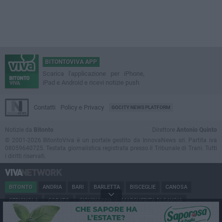
BITONTOVIVA APP
Scarica l'applicazione per iPhone,
iPad e Android e ricevi notizie push
Contatti
Policy e Privacy
GOCITY NEWS PLATFORM
Notizie da
Bitonto
Direttore
Antonio Quinto
© 2001-2026 BitontoViva è un portale gestito da InnovaNews srl. Partita iva
08059640725. Testata giornalistica registrata presso il Tribunale di Trani. Tutti
i diritti riservati.
BITONTO
ANDRIA
BARI
BARLETTA
BISCEGLIE
CANOSA
CERIGNOLA
CORATO
GIOVINAZZO
MARGHERITA DI SAVOIA
MINERVINO
MODUGNO
MOLFETTA
PUGLIA
RUVO