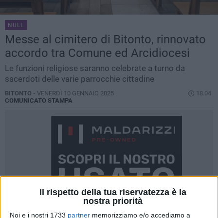
NULL
Messe al cimitero di Bitonto, rinnovato
accordo tra Comune ed Arcidiocesi
Le funzioni religiose saranno celebrate a turno da
sacerdoti delle varie parrocchie cittadine
BITONTO -
VENERDÌ 10 GENNAIO 2025
18.04
COMUNICATO STAMPA
Il rispetto della tua riservatezza è la
nostra priorità
Noi e i nostri 1733
partner
memorizziamo e/o accediamo a