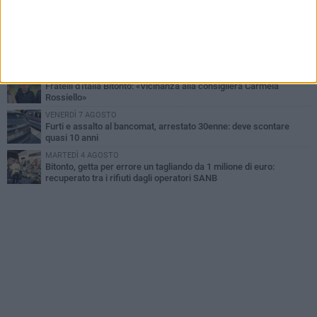
Antonella Aresta: «La Puglia è un set a cielo aperto. La
fotografia? Per me è pura poesia»
LUNEDÌ 3 AGOSTO
Parcheggio interrato in piazza Marconi, SI: «Scelta che non può
essere presa da pochi»
DOMENICA 2 AGOSTO
Fratelli d'Italia Bitonto: «Vicinanza alla consigliera Carmela
Rossiello»
VENERDÌ 7 AGOSTO
Furti e assalto al bancomat, arrestato 30enne: deve scontare
quasi 10 anni
MARTEDÌ 4 AGOSTO
Bitonto, getta per errore un tagliando da 1 milione di euro:
recuperato tra i rifiuti dagli operatori SANB