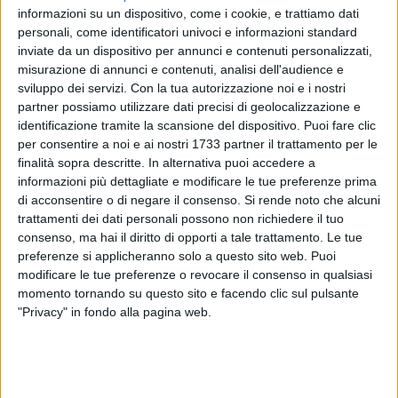
informazioni su un dispositivo, come i cookie, e trattiamo dati
personali, come identificatori univoci e informazioni standard
inviate da un dispositivo per annunci e contenuti personalizzati,
misurazione di annunci e contenuti, analisi dell'audience e
1
sviluppo dei servizi.
Con la tua autorizzazione noi e i nostri
partner possiamo utilizzare dati precisi di geolocalizzazione e
identificazione tramite la scansione del dispositivo. Puoi fare clic
La vicesindaco e assessora ai servizi cimiteriali,
Marianna
per consentire a noi e ai nostri 1733 partner il trattamento per le
finalità sopra descritte. In alternativa puoi accedere a
Legista,
e il vicario di zona dell'Arcidiocesi Bari-Bitonto,
don
informazioni più dettagliate e modificare le tue preferenze prima
Marino Cutrone
, hanno concordato il calendario 2025 delle
di acconsentire o di negare il consenso.
Si rende noto che alcuni
messe, che saranno celebrate mensilmente nella chiesa del
trattamenti dei dati personali possono non richiedere il tuo
cimitero di Bitonto in collaborazione con i sacerdoti delle
consenso, ma hai il diritto di opporti a tale trattamento. Le tue
diverse parrocchie cittadine.
preferenze si applicheranno solo a questo sito web. Puoi
modificare le tue preferenze o revocare il consenso in qualsiasi
Si comincia domani,
11 gennaio (ore 9)
, con la celebrazione
momento tornando su questo sito e facendo clic sul pulsante
"Privacy" in fondo alla pagina web.
a cura della parrocchia Cattedrale - San Giovanni
Evangelista.
Successivamente le funzioni religiose saranno officiate
il
primo sabato di ogni mese sempre alle ore 9,
con la sola