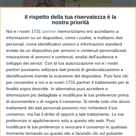
Il rispetto della tua riservatezza è la
nostra priorità
322
Noi e i nostri 1731
partner
memorizziamo e/o accediamo a
informazioni su un dispositivo, come i cookie, e trattiamo dati
personali, come identificatori univoci e informazioni standard
Un nuovo intervento di
lavaggio e disinfezione delle strade
inviate da un dispositivo per annunci e contenuti personalizzati,
misurazione di annunci e contenuti, analisi dell'audience e
e dei marciapiedi sarà effettuato a
Bitonto
a partire da
sviluppo dei servizi.
Con la tua autorizzazione noi e i nostri
mercoledì 8 aprile
.
partner possiamo utilizzare dati precisi di geolocalizzazione e
Lo comunica il sindaco
Michele Abbaticchio
, evidenziando
identificazione tramite la scansione del dispositivo. Puoi fare clic
come questo secondo intervento faccia seguito «al lavaggio
per consentire a noi e ai nostri 1731 partner il trattamento per le
e alla disinfezione delle principali strade e piazze di Bitonto,
finalità sopra descritte. In alternativa puoi accedere a
Mariotto
e
Palombaio
effettuati nelle scorse settimane nelle
informazioni più dettagliate e modificare le tue preferenze prima
prime giornate dell'emergenza sanitaria per l'epidemia da
di acconsentire o di negare il consenso.
Si rende noto che alcuni
trattamenti dei dati personali possono non richiedere il tuo
Coronavirus
». Un intervento che, quindi, dovrebbe
consenso, ma hai il diritto di opporti a tale trattamento. Le tue
concentrarsi stavolta anche nelle
strade secondarie
, non
preferenze si applicheranno solo a questo sito web. Puoi
inserite nel piano di interventi della prima sanificazione.
modificare le tue preferenze o revocare il consenso in qualsiasi
Nelle scorse ore gli attivisti della locale sezione di
Forza
momento tornando su questo sito e facendo clic sul pulsante