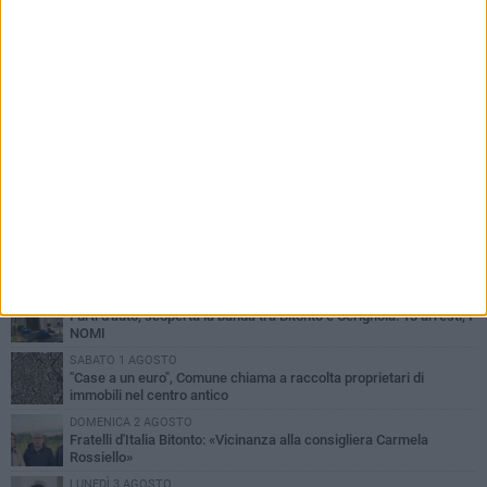
PIÙ LETTI QUESTA SETTIMANA
MARTEDÌ 4 AGOSTO
Armati di bastoni fuggono con l'incasso, rapina in un bar di Bitonto
VENERDÌ 31 LUGLIO
Furti d'auto, scoperta la banda tra Bitonto e Cerignola: 13 arresti, I
NOMI
SABATO 1 AGOSTO
"Case a un euro", Comune chiama a raccolta proprietari di
immobili nel centro antico
DOMENICA 2 AGOSTO
Fratelli d'Italia Bitonto: «Vicinanza alla consigliera Carmela
Rossiello»
LUNEDÌ 3 AGOSTO