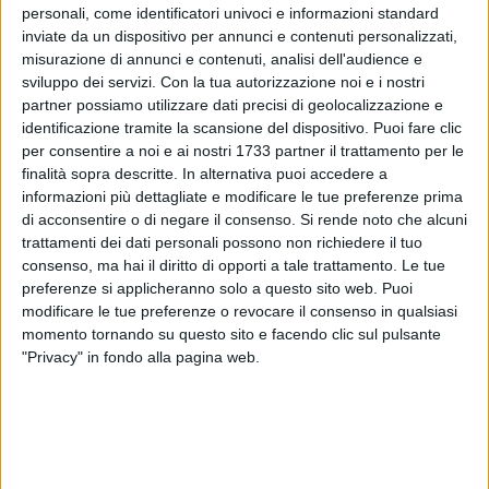
personali, come identificatori univoci e informazioni standard
inviate da un dispositivo per annunci e contenuti personalizzati,
misurazione di annunci e contenuti, analisi dell'audience e
sviluppo dei servizi.
Con la tua autorizzazione noi e i nostri
partner possiamo utilizzare dati precisi di geolocalizzazione e
identificazione tramite la scansione del dispositivo. Puoi fare clic
per consentire a noi e ai nostri 1733 partner il trattamento per le
Chiuse in data odierna,
martedì 7 febbraio
, tutte le scuole di
finalità sopra descritte. In alternativa puoi accedere a
ogni ordine e grado a
Palombaio
e
Mariotto
. Ad annunciarlo
informazioni più dettagliate e modificare le tue preferenze prima
è il sindaco
Francesco Paolo Ricci
attraverso l'ordinanza n.
di acconsentire o di negare il consenso.
Si rende noto che alcuni
82 del 07/02/2023. A causa delle avverse condizioni
trattamenti dei dati personali possono non richiedere il tuo
meteorologiche, che stanno determinando
nevicate
nelle
consenso, ma hai il diritto di opporti a tale trattamento. Le tue
preferenze si applicheranno solo a questo sito web. Puoi
frazioni di Palombaio e Mariotto e la formazione di
ghiaccio
modificare le tue preferenze o revocare il consenso in qualsiasi
su strada, il primo cittadino ha ravvisato l'esigenza di
momento tornando su questo sito e facendo clic sul pulsante
limitare al massimo gli spostamenti di persone e veicoli sul
"Privacy" in fondo alla pagina web.
territorio delle frazioni, al fine di garantire la pubblica
incolumità in modo particolare in soggetti deboli.
«Con il Comando della
Polizia Locale
stiamo monitorando la
situazione e i disagi che potrebbero crearsi per presenza di