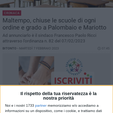
CRONACA
Maltempo, chiuse le scuole di ogni
ordine e grado a Palombaio e Mariotto
Ad annunciarlo è il sindaco Francesco Paolo Ricci
attraverso l'ordinanza n. 82 del 07/02/2023
BITONTO -
MARTEDÌ 7 FEBBRAIO 2023
07.45
Il rispetto della tua riservatezza è la
nostra priorità
Noi e i nostri 1733
partner
memorizziamo e/o accediamo a
informazioni su un dispositivo, come i cookie, e trattiamo dati