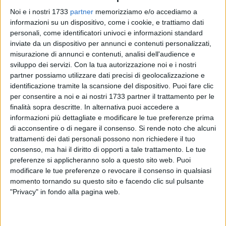
Noi e i nostri 1733
partner
memorizziamo e/o accediamo a
informazioni su un dispositivo, come i cookie, e trattiamo dati
28
personali, come identificatori univoci e informazioni standard
inviate da un dispositivo per annunci e contenuti personalizzati,
misurazione di annunci e contenuti, analisi dell'audience e
sviluppo dei servizi.
Con la tua autorizzazione noi e i nostri
Continuano, a Bitonto, gli eventi del Magico Natale 2025.
partner possiamo utilizzare dati precisi di geolocalizzazione e
Questa sera, alle 19, al Teatro Traetta, va in scena "Chi ha
identificazione tramite la scansione del dispositivo. Puoi fare clic
rubato il Natale… vero?", spettacolo a cura dell'associazione
per consentire a noi e ai nostri 1733 partner il trattamento per le
socioculturale La Macina. Un titolo provocatorio che invita a
finalità sopra descritte. In alternativa puoi accedere a
informazioni più dettagliate e modificare le tue preferenze prima
riflettere, sorridere e riscoprire, con occhi nuovi, il senso più
di acconsentire o di negare il consenso.
Si rende noto che alcuni
autentico del Natale. Sul palco si alterneranno i giovani
trattamenti dei dati personali possono non richiedere il tuo
cantori del Coro Voci Bianche del Bitonto Opera Festival e gli
consenso, ma hai il diritto di opporti a tale trattamento. Le tue
attori della compagnia AttoReMatto, in una collaborazione
preferenze si applicheranno solo a questo sito web. Puoi
originale che unisce musica e teatro.
modificare le tue preferenze o revocare il consenso in qualsiasi
momento tornando su questo sito e facendo clic sul pulsante
L'iniziativa è realizzata con il sostegno del Comune di
"Privacy" in fondo alla pagina web.
Bitonto e il patrocinio del Consiglio Regionale della Puglia.