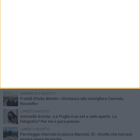
PIÙ LETTI QUESTA SETTIMANA
MARTEDÌ 4 AGOSTO
Armati di bastoni fuggono con l'incasso, rapina in un bar di Bitonto
VENERDÌ 31 LUGLIO
Furti d'auto, scoperta la banda tra Bitonto e Cerignola: 13 arresti, I
NOMI
SABATO 1 AGOSTO
"Case a un euro", Comune chiama a raccolta proprietari di
immobili nel centro antico
DOMENICA 2 AGOSTO
Fratelli d'Italia Bitonto: «Vicinanza alla consigliera Carmela
Rossiello»
LUNEDÌ 3 AGOSTO
Antonella Aresta: «La Puglia è un set a cielo aperto. La
fotografia? Per me è pura poesia»
LUNEDÌ 3 AGOSTO
Parcheggio interrato in piazza Marconi, SI: «Scelta che non può
essere presa da pochi»