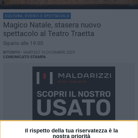
CULTURA, EVENTI E SPETTACOLO
Magico Natale, stasera nuovo
spettacolo al Teatro Traetta
Sipario alle 19.00
BITONTO -
MARTEDÌ 16 DICEMBRE 2025
COMUNICATO STAMPA
Il rispetto della tua riservatezza è la
nostra priorità