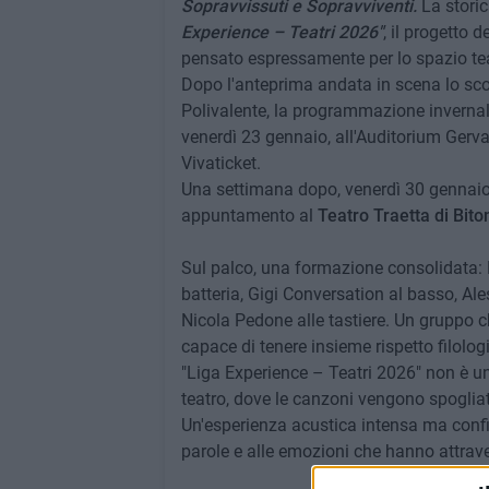
Sopravvissuti e Sopravviventi.
La stori
Experience – Teatri 2026"
, il progetto 
pensato espressamente per lo spazio tea
Dopo l'anteprima andata in scena lo scor
Polivalente, la programmazione invernale
venerdì 23 gennaio, all'Auditorium Gervas
Vivaticket.
Una settimana dopo, venerdì 30 gennaio a
appuntamento al
Teatro Traetta di Bito
Sul palco, una formazione consolidata: 
batteria, Gigi Conversation al basso, Ale
Nicola Pedone alle tastiere. Un gruppo c
capace di tenere insieme rispetto filologi
"Liga Experience – Teatri 2026" non è un
teatro, dove le canzoni vengono spogliate
Un'esperienza acustica intensa ma confiden
parole e alle emozioni che hanno attrave