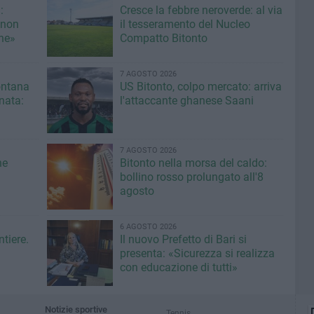
:
Cresce la febbre neroverde: al via
 non
il tesseramento del Nucleo
une»
Compatto Bitonto
7 AGOSTO 2026
fontana
US Bitonto, colpo mercato: arriva
inata:
l'attaccante ghanese Saani
7 AGOSTO 2026
ne
Bitonto nella morsa del caldo:
bollino rosso prolungato all'8
agosto
6 AGOSTO 2026
ntiere.
Il nuovo Prefetto di Bari si
presenta: «Sicurezza si realizza
con educazione di tutti»
Notizie sportive
Tennis