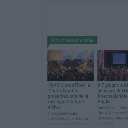
Altri contenuti a tema
"SÌAMO creaTUre": al
Il 7 giugno a B
Teatro Traetta
chiusura del 
presentazione della
Internazional
rassegna teatrale
Puglia
estiva
Sul palco del Teatr
"IN SITU" chiuderà 
Il programma sarà
rassegna L’arte del
presentato in conferenza
spettatore
stampa mercoledì 8 luglio