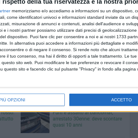
l rispetto della tua riservatezza è la nostra prior
 un impegno concreto: per la data di Bitonto, parte del
artner
memorizziamo e/o accediamo a informazioni su un dispositivo, c
ANT Franco Pannuti – ETS, a sostegno delle attività di
ali, come identificatori univoci e informazioni standard inviate da un di
 gratuita a domicilio per i malati oncologici e le loro
zzati, misurazione di annunci e contenuti, analisi dell'audience e svilupp
i e i nostri partner possiamo utilizzare dati precisi di geolocalizzazione 
del dispositivo. Puoi fare clic per consentire a noi e ai nostri 1733 partn
une di Bitonto, a conferma del legame profondo tra la
critte. In alternativa puoi accedere a informazioni più dettagliate e modif
acconsentire o di negare il consenso.
Si rende noto che alcuni trattamen
ponibili in prevendita su Billetto, considerata la capienza
e il tuo consenso, ma hai il diritto di opporti a tale trattamento. Le tue
 questo sito web. Puoi modificare le tue preferenze o revocare il conse
liga-experience-teatri-2026-bitonto-biglietti-1754412
Il
questo sito e facendo clic sul pulsante "Privacy" in fondo alla pagina
 al supporto di: Babalù – Porto di Trani, Nicola Robles,
TI
PIÙ OPZIONI
ACCETTO
7 AGOSTO 2026
 rosso:
Furti e assalto al bancomat,
ttutto
arrestato 30enne: deve scontare
quasi 10 anni