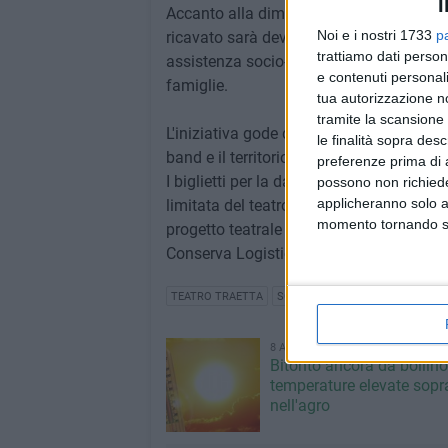
I
Accanto alla dimensione artistica, anche
Noi e i nostri 1733
p
ricavato sarà devoluta alla Fondazione 
trattiamo dati person
assistenza socio-sanitaria specialistica e
e contenuti personali
famiglie.
tua autorizzazione no
tramite la scansione 
L'iniziativa gode del patrocinio del Com
le finalità sopra des
band e il territorio.
preferenze prima di 
I biglietti per la data bitontina sono dis
possono non richieder
applicheranno solo a
limitata del teatro:
https://billetto.it/e/
momento tornando su 
progetto teatrale è reso possibile grazie
Conserva Logistica, Ellegi Due.
TEATRO TRAETTA
SOPRAVVISSUTI E SOPRAVVIVEN
8 AGOSTO 2026
Bitonto ancora da bollino
temperature elevate sopra
nell'agro