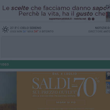
PI
27.5
°C
CIELO SERENO
NOTIZIE 
34°
OGGI MIN
26°
MAX
A
BITONTO
DIRETTORE
ANTO
po
VIDEO
po
op