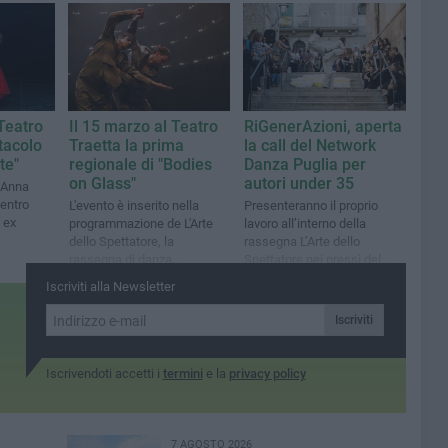
valorizzare la figura
dell'illustre matematico
bitontino
 Teatro
Il 15 marzo al Teatro
RiGenerAzioni, aperta
tacolo
Traetta la prima
la call del Network
te"
regionale di "Bodies
Danza Puglia per
on Glass"
autori under 35
a Anna
centro
L'evento è inserito nella
Presenteranno il proprio
 ex
programmazione de L'Arte
lavoro all’interno della
dello Spettatore, la
rassegna L’Arte dello
rassegna di danza
Spettatore nei pressi del
contemporanea diretta da
Teatro Traetta
Iscriviti alla Newsletter
Schiavulli e Moscatelli
Iscriviti
Iscrivendoti accetti i
termini
e la
privacy policy
7 AGOSTO 2026