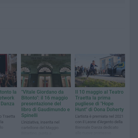
itonto la
"Vitale Giordano da
Il 10 maggio al Teatro
Network
Bitonto": il 16 maggio
Traetta la prima
e Danza
presentazione del
pugliese di "Hope
libro di Gaudimundo e
Hunt" di Oona Doherty
Spinelli
o Traetta
L'artista è premiata nel 2021
la
con il Leone d’Argento della
L'iniziativa, inserita nel
lo
Biennale Danza dedicato
cartellone del Maggio
alle nuove promesse
Bitontino, punta a