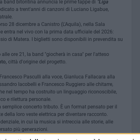
ca band bitontina annuncia le prime tappe di
"Liga
dedicato a trent'anni di canzoni di Luciano Ligabue,
trale.
so 28 dicembre a Canistro (L'Aquila), nella Sala
 entra nel vivo con la prima data ufficiale del 2026:
io di Matera. I biglietti sono disponibili in prevendita su
lle ore 21, la band "giocherà in casa" per l'atteso
nto,
città d'origine del progetto.
Francesco Pasculli alla voce, Gianluca Fallacara alla
ssandro Iacobelli e Francesco Ruggiero alle chitarre,
he nel tempo ha costruito un linguaggio riconoscibile,
co e rilettura personale.
 semplice concerto tributo. È un format pensato per il
 della loro veste elettrica per diventare racconto.
ziale, in cui la musica si intreccia alle storie, alle
rsato più generazioni.