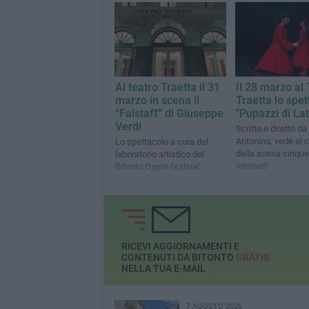
alle ore 10
Al teatro Traetta il 31
Il 28 marzo al
marzo in scena il
Traetta lo spet
“Falstaff” di Giuseppe
"Pupazzi di Lat
Verdi
Scritto e diretto d
Antonino, vede al 
Lo spettacolo a cura del
della scena cinque
laboratorio artistico del
internati
Bitonto Opera festival
RICEVI AGGIORNAMENTI E
CONTENUTI DA BITONTO
GRATIS
NELLA TUA E-MAIL
7 AGOSTO 2026