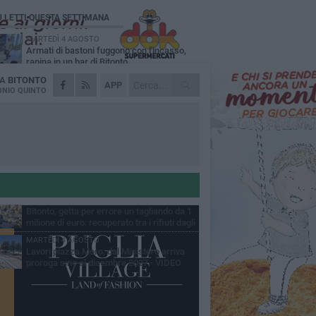
Ù LETTI QUESTA SETTIMANA
MARTEDÌ 4 AGOSTO
Armati di bastoni fuggono con l'incasso,
rapina in un bar di Bitonto
DA
BITONTO
DOMENICA 2 AGOSTO
APP
Fratelli d'Italia Bitonto: «Vicinanza alla
NIO QUINTO
consigliera Carmela Rossiello»
LUNEDÌ 3 AGOSTO
Antonella Aresta: «La Puglia è un set a
cielo aperto. La fotografia? Per me è pura
esia»
LUNEDÌ 3 AGOSTO
Parcheggio interrato in piazza Marconi, SI:
«Scelta che non può essere presa da
chi»
MARTEDÌ 4 AGOSTO
Bitonto, getta per errore un tagliando da 1
milione di euro: recuperato tra i rifiuti dagli
eratori SANB
MARTEDÌ 4 AGOSTO
Lavori piazza Moro, dal Ministero arriva
proroga sino al dicembre 2027 - VIDEO