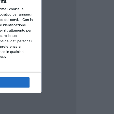
ità
ome i cookie, e
spositivo per annunci
o dei servizi.
Con la
e identificazione
er il trattamento per
icare le tue
ti dei dati personali
 preferenze si
nso in qualsiasi
 web.