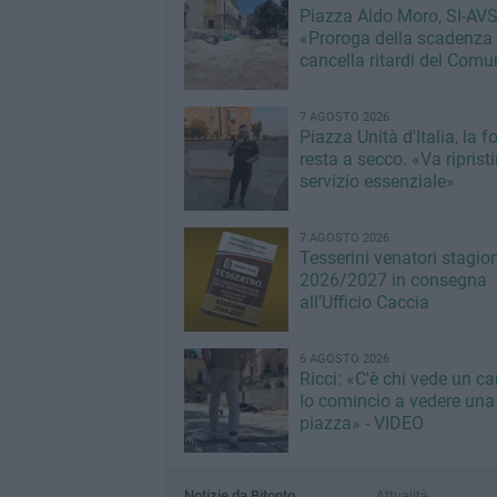
Piazza Aldo Moro, SI-AVS
«Proroga della scadenza
cancella ritardi del Com
7 AGOSTO 2026
Piazza Unità d'Italia, la 
resta a secco. «Va riprist
servizio essenziale»
7 AGOSTO 2026
Tesserini venatori stagio
2026/2027 in consegna
all’Ufficio Caccia
6 AGOSTO 2026
Ricci: «C'è chi vede un ca
Io comincio a vedere una
piazza» - VIDEO
Notizie da Bitonto
Attualità