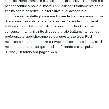
siete lamentati per le condizioni delle strade. A voi che mi
identificazione tramite la scansione del dispositivo. Puoi fare clic
per consentire a noi e ai nostri 1733 partner il trattamento per le
avete chiesto spiegazioni, a voi che mi avete chiesto di
finalità sopra descritte. In alternativa puoi accedere a
intervenire, avevo promesso pazienza e concretezza.
informazioni più dettagliate e modificare le tue preferenze prima
Abbiamo dovuto aspettare più del previsto: l'aggiudicazione
di acconsentire o di negare il consenso.
Si rende noto che alcuni
dei lavori è avvenuta circa otto mesi fa, ma problemi
trattamenti dei dati personali possono non richiedere il tuo
burocratici e condizioni meteo non favorevoli hanno
consenso, ma hai il diritto di opporti a tale trattamento. Le tue
rallentato l'avvio.
preferenze si applicheranno solo a questo sito web. Puoi
Ora però ci siamo. Partiamo con un
primo lotto da circa 200
modificare le tue preferenze o revocare il consenso in qualsiasi
momento tornando su questo sito e facendo clic sul pulsante
mila euro
, ma è solo l'inizio: il nostro impegno, su questo
"Privacy" in fondo alla pagina web.
come su tutto il resto, sarà costante e testardo. Cercheremo
tutte le risorse necessarie per continuare a migliorare la città
e renderla più vivibile.
Grazie a ciascuno di voi per la pazienza. Grazie anche per le
sollecitazioni, perché è dal confronto – anche quando è duro
– che nasce l'azione»,
ha concluso il primo cittadino
bitontino.