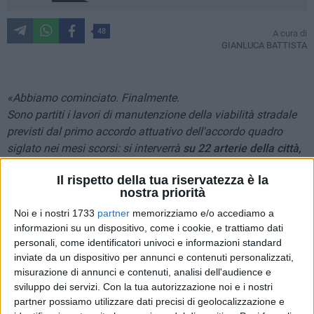
48
A cura di
GIANLUCA BATTISTA
«Abbiamo cominciato. Finalmente.
Sono partiti i lavori di manutenzione della viabilità stradale
previsti dal primo accordo attuativo dell'accordo quadro
siglato nei mesi scorsi: si interverrà
su 22 arterie della città,
per un importo complessivo di circa
650 mila euro
. Il primo
Il rispetto della tua riservatezza è la
cantiere è già operativo su via Generale Planelli. A seguire, si
nostra priorità
lavorerà su via Centola e su altre strade che da tempo
Noi e i nostri 1733
partner
memorizziamo e/o accediamo a
necessitavano di interventi urgenti».
informazioni su un dispositivo, come i cookie, e trattiamo dati
personali, come identificatori univoci e informazioni standard
Lo ha annunciato questa sera il sindaco di Bitonto,
inviate da un dispositivo per annunci e contenuti personalizzati,
Francesco Paolo Ricci, in un video che proponiamo sotto il
misurazione di annunci e contenuti, analisi dell'audience e
nostro scritto.
sviluppo dei servizi.
Con la tua autorizzazione noi e i nostri
«So bene -
ha aggiunto Ricci -
che in tanti, giustamente, vi
partner possiamo utilizzare dati precisi di geolocalizzazione e