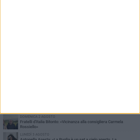
PIÙ LETTI QUESTA SETTIMANA
VENERDÌ 31 LUGLIO
Furti d'auto, scoperta la banda tra Bitonto e Cerignola: 13 arresti, I
NOMI
MARTEDÌ 4 AGOSTO
Armati di bastoni fuggono con l'incasso, rapina in un bar di Bitonto
GIOVEDÌ 30 LUGLIO
Bitonto, Palo e Bitetto insieme per creare centro intercomunale
della capacità di coesione
SABATO 1 AGOSTO
"Case a un euro", Comune chiama a raccolta proprietari di
immobili nel centro antico
DOMENICA 2 AGOSTO
Fratelli d'Italia Bitonto: «Vicinanza alla consigliera Carmela
Rossiello»
LUNEDÌ 3 AGOSTO
Antonella Aresta: «La Puglia è un set a cielo aperto. La