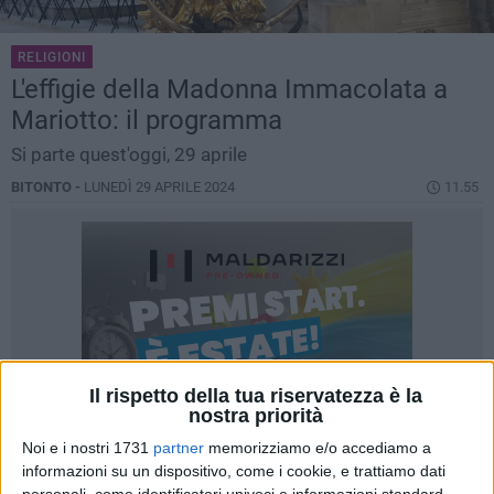
RELIGIONI
L'effigie della Madonna Immacolata a
Mariotto: il programma
Si parte quest'oggi, 29 aprile
BITONTO -
LUNEDÌ 29 APRILE 2024
11.55
Il rispetto della tua riservatezza è la
nostra priorità
Noi e i nostri 1731
partner
memorizziamo e/o accediamo a
informazioni su un dispositivo, come i cookie, e trattiamo dati