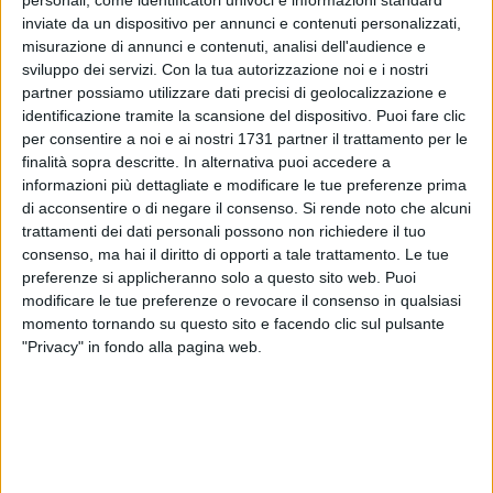
personali, come identificatori univoci e informazioni standard
inviate da un dispositivo per annunci e contenuti personalizzati,
misurazione di annunci e contenuti, analisi dell'audience e
A cura di
sviluppo dei servizi.
Con la tua autorizzazione noi e i nostri
GIANLUCA BATTISTA
partner possiamo utilizzare dati precisi di geolocalizzazione e
identificazione tramite la scansione del dispositivo. Puoi fare clic
per consentire a noi e ai nostri 1731 partner il trattamento per le
Inizia quest'oggi, lunedì 29 aprile, la peregrinatio Mariae in
finalità sopra descritte. In alternativa puoi accedere a
vista della festa patronale di Bitonto. Saranno giornate
informazioni più dettagliate e modificare le tue preferenze prima
intense, in cui spiritualità, fede e tradizione si mescoleranno.
di acconsentire o di negare il consenso.
Si rende noto che alcuni
trattamenti dei dati personali possono non richiedere il tuo
consenso, ma hai il diritto di opporti a tale trattamento. Le tue
Si parte dunque da Mariotto questo pomeriggio alle 18.45,
preferenze si applicheranno solo a questo sito web. Puoi
con l'accoglienza della sacra immagine e la recita del Santo
modificare le tue preferenze o revocare il consenso in qualsiasi
Rosario. Poi, martedì 30 aprile toccherà ai ragazzi ed alle
momento tornando su questo sito e facendo clic sul pulsante
ragazze, nonché agli adulti della comunità parrocchiale di
"Privacy" in fondo alla pagina web.
Maria SS Addolorata raccogliersi un un momento di
preghiera. Alle 19.00 Santa Messa.
Infine mercoledì 1° maggio, alle 17.30, recita del Santo
Rosario e partenza della sacra effigie per la parrocchia