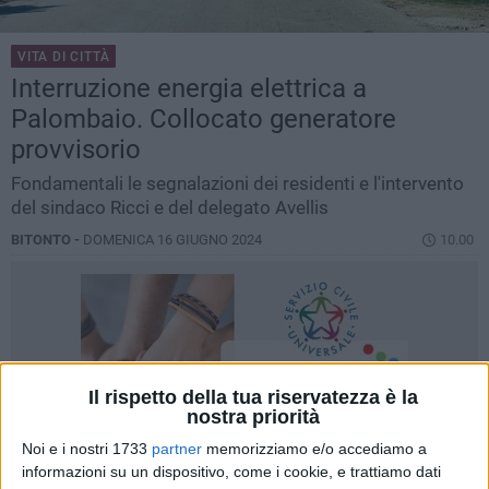
VITA DI CITTÀ
Interruzione energia elettrica a
Palombaio. Collocato generatore
provvisorio
Fondamentali le segnalazioni dei residenti e l'intervento
del sindaco Ricci e del delegato Avellis
BITONTO -
DOMENICA 16 GIUGNO 2024
10.00
Il rispetto della tua riservatezza è la
nostra priorità
Noi e i nostri 1733
partner
memorizziamo e/o accediamo a
informazioni su un dispositivo, come i cookie, e trattiamo dati