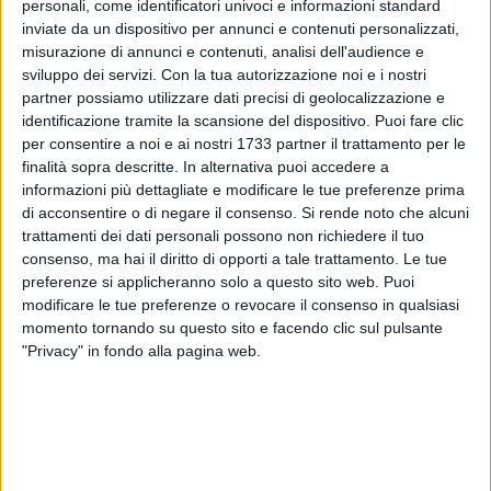
personali, come identificatori univoci e informazioni standard
inviate da un dispositivo per annunci e contenuti personalizzati,
misurazione di annunci e contenuti, analisi dell'audience e
sviluppo dei servizi.
Con la tua autorizzazione noi e i nostri
partner possiamo utilizzare dati precisi di geolocalizzazione e
identificazione tramite la scansione del dispositivo. Puoi fare clic
per consentire a noi e ai nostri 1733 partner il trattamento per le
finalità sopra descritte. In alternativa puoi accedere a
Si è registrata a Palombaio, nella notte di venerdì 14 giugno,
informazioni più dettagliate e modificare le tue preferenze prima
di acconsentire o di negare il consenso.
Si rende noto che alcuni
un'interruzione della fornitura di
energia elettrica
che ha
trattamenti dei dati personali possono non richiedere il tuo
interessato diverse utenze. Nella giornata di ieri, sabato 15,
consenso, ma hai il diritto di opporti a tale trattamento. Le tue
l'intervento del sindaco
Francesco Paolo Ricci
e del delegato
preferenze si applicheranno solo a questo sito web. Puoi
sindaco
Lillino Avellis
, che hanno prontamente avvisato
modificare le tue preferenze o revocare il consenso in qualsiasi
Enel
per riparare il guasto. Fondamentali, a tal proposito,
momento tornando su questo sito e facendo clic sul pulsante
anche le segnalazioni effettuate direttamente dai residenti
"Privacy" in fondo alla pagina web.
della frazione di Bitonto.
I tecnici Enel, dunque, hanno provveduto a a collocare un
generatore provvisorio in attesa che il guasto possa essere
riparato. Già nel pomeriggio di ieri sono state effettuate le