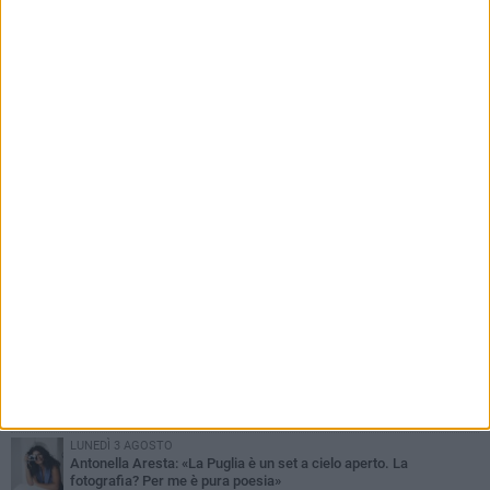
PIÙ LETTI QUESTA SETTIMANA
MARTEDÌ 4 AGOSTO
Armati di bastoni fuggono con l'incasso, rapina in un bar di Bitonto
VENERDÌ 31 LUGLIO
Furti d'auto, scoperta la banda tra Bitonto e Cerignola: 13 arresti, I
NOMI
SABATO 1 AGOSTO
"Case a un euro", Comune chiama a raccolta proprietari di
immobili nel centro antico
DOMENICA 2 AGOSTO
Fratelli d'Italia Bitonto: «Vicinanza alla consigliera Carmela
Rossiello»
LUNEDÌ 3 AGOSTO
Antonella Aresta: «La Puglia è un set a cielo aperto. La
fotografia? Per me è pura poesia»