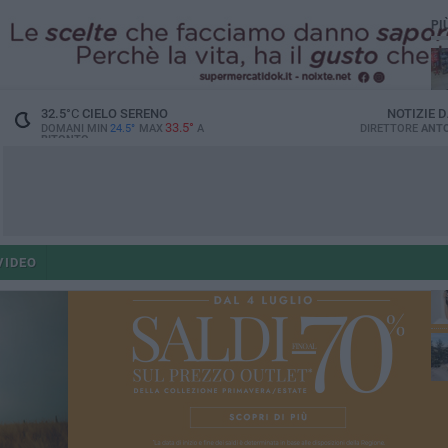
PI
32.5
°C
CIELO SERENO
NOTIZIE 
33.5°
DOMANI MIN
24.5°
MAX
A
DIRETTORE
ANTO
BITONTO
ant
VIDEO
po
po