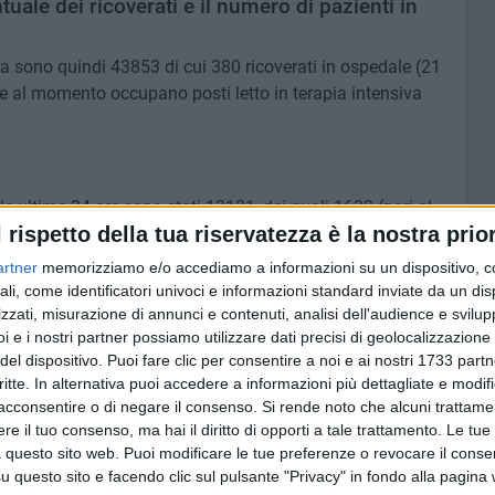
tuale dei ricoverati e il numero di pazienti in
a sono quindi 43853 di cui 380 ricoverati in ospedale (21
che al momento occupano posti letto in terapia intensiva
nelle ultime 24 ore sono stati 13121, dei quali 1632 (pari al
l rispetto della tua riservatezza è la nostra prior
artner
memorizziamo e/o accediamo a informazioni su un dispositivo, c
ali, come identificatori univoci e informazioni standard inviate da un di
zzati, misurazione di annunci e contenuti, analisi dell'audience e svilupp
i e i nostri partner possiamo utilizzare dati precisi di geolocalizzazione 
del dispositivo. Puoi fare clic per consentire a noi e ai nostri 1733 partn
critte. In alternativa puoi accedere a informazioni più dettagliate e modif
acconsentire o di negare il consenso.
Si rende noto che alcuni trattamen
e il tuo consenso, ma hai il diritto di opporti a tale trattamento. Le tue
 questo sito web. Puoi modificare le tue preferenze o revocare il conse
questo sito e facendo clic sul pulsante "Privacy" in fondo alla pagina