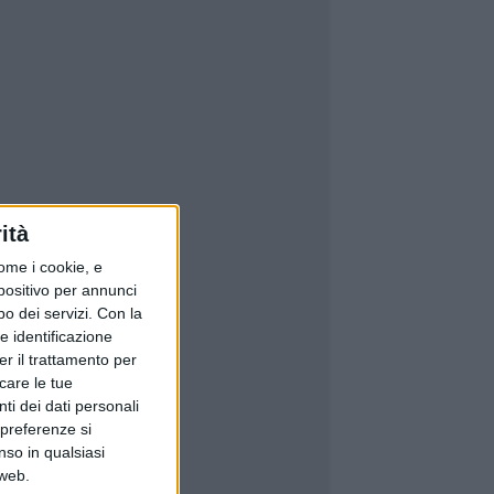
ità
ome i cookie, e
spositivo per annunci
o dei servizi.
Con la
e identificazione
er il trattamento per
icare le tue
ti dei dati personali
 preferenze si
nso in qualsiasi
 web.