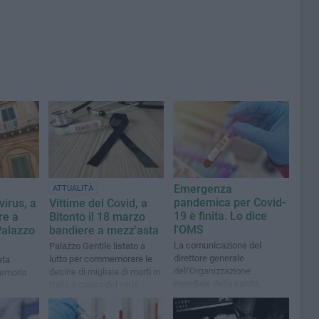
Emergenza
ATTUALITÀ
pandemica per Covid-
virus, a
Vittime del Covid, a
19 è finita. Lo dice
re a
Bitonto il 18 marzo
l'OMS
Palazzo
bandiere a mezz'asta
La comunicazione del
Palazzo Gentile listato a
direttore generale
lutto per commemorare le
ata
dell'Organizzazione
decine di migliaia di morti in
memoria
mondiale della sanità,
Italia a causa del virus
Tedros Ghrebreyesus