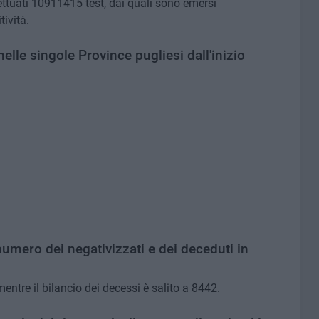
fettuati 10911415 test, dai quali sono emersi
ività.
i nelle singole Province pugliesi dall'inizio
umero dei negativizzati e dei deceduti in
ntre il bilancio dei decessi è salito a 8442.