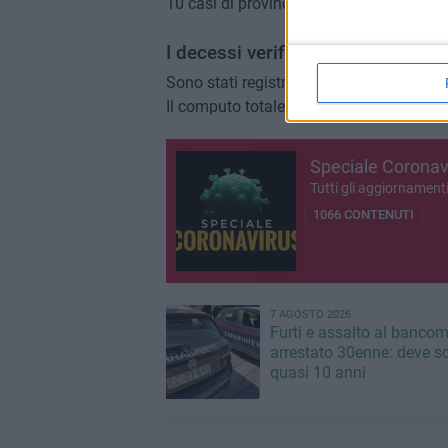
10 casi di provincia in via di definizione
I decessi verificatisi nelle ultime
Sono stati registrati 3 decessi nelle ulti
Il computo totale dei positivi al Coronav
Speciale Coronav
Tutti gli aggiornament
1066 CONTENUTI
7 AGOSTO 2026
Furti e assalto al bancom
arrestato 30enne: deve s
quasi 10 anni