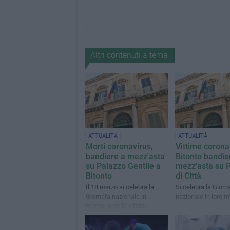
Altri contenuti a tema
ATTUALITÀ
ATTUALITÀ
Morti coronavirus,
Vittime corona
bandiere a mezz'asta
Bitonto bandie
su Palazzo Gentile a
mezz'asta su 
Bitonto
di Città
Il 18 marzo si celebra la
Si celebra la Giorn
Giornata nazionale in
nazionale in loro 
memoria delle vittime
dell’epidemia