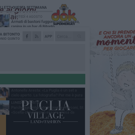
Ù LETTI QUESTA SETTIMANA
MARTEDÌ 4 AGOSTO
Armati di bastoni fuggono con l'incasso,
rapina in un bar di Bitonto
DA
BITONTO
VENERDÌ 31 LUGLIO
APP
Furti d'auto, scoperta la banda tra Bitonto e
NIO QUINTO
Cerignola: 13 arresti, I NOMI
SABATO 1 AGOSTO
"Case a un euro", Comune chiama a
raccolta proprietari di immobili nel centro
ico
DOMENICA 2 AGOSTO
Fratelli d'Italia Bitonto: «Vicinanza alla
consigliera Carmela Rossiello»
LUNEDÌ 3 AGOSTO
Antonella Aresta: «La Puglia è un set a
cielo aperto. La fotografia? Per me è pura
esia»
LUNEDÌ 3 AGOSTO
Parcheggio interrato in piazza Marconi, SI:
«Scelta che non può essere presa da
chi»