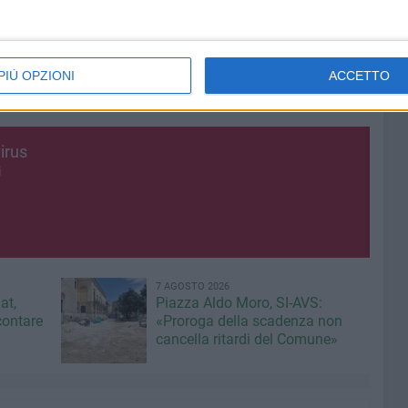
 ore
me ore.
PIÙ OPZIONI
ACCETTO
irus morti in Puglia dall'inizio dell'emergenza è di 8442.
irus
i
7 AGOSTO 2026
at,
Piazza Aldo Moro, SI-AVS:
contare
«Proroga della scadenza non
cancella ritardi del Comune»