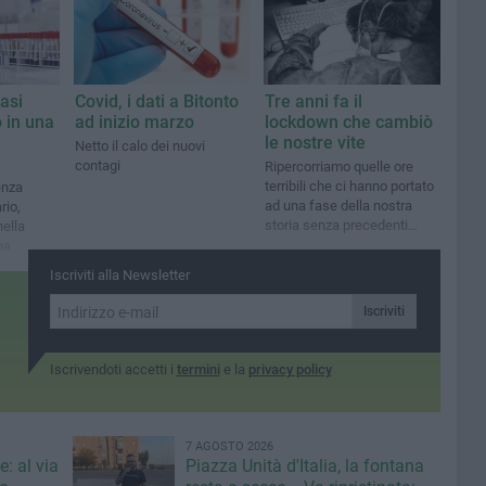
asi
Covid, i dati a Bitonto
Tre anni fa il
o in una
ad inizio marzo
lockdown che cambiò
le nostre vite
Netto il calo dei nuovi
contagi
Ripercorriamo quelle ore
terribili che ci hanno portato
enza
ad una fase della nostra
rio,
storia senza precedenti
ella
negli ultimi 100 anni
na
Iscriviti alla Newsletter
Iscriviti
Iscrivendoti accetti i
termini
e la
privacy policy
7 AGOSTO 2026
: al via
Piazza Unità d'Italia, la fontana