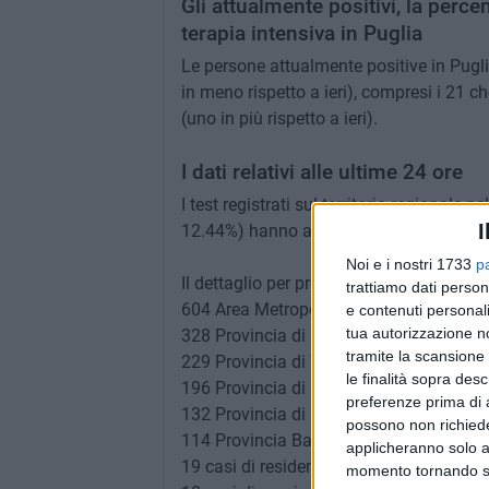
Gli attualmente positivi, la percen
terapia intensiva in Puglia
Le persone attualmente positive in Pugli
in meno rispetto a ieri), compresi i 21 
(uno in più rispetto a ieri).
I dati relativi alle ultime 24 ore
I test registrati sul territorio regionale 
I
12.44%) hanno avuto riscontro positivo.
Noi e i nostri 1733
p
Il dettaglio per provincia:​
trattiamo dati person
604 Area Metropolitana di Bari
e contenuti personali
tua autorizzazione no
328 Provincia di Lecce
tramite la scansione 
229 Provincia di Taranto
le finalità sopra des
196 Provincia di Foggia
preferenze prima di 
132 Provincia di Brindisi
possono non richieder
114 Provincia Bat
applicheranno solo a
19 casi di residenti fuori regione
momento tornando su 