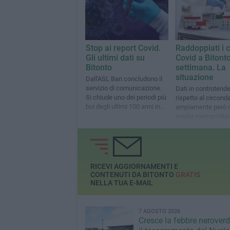
Stop ai report Covid.
Raddoppiati i c
Gli ultimi dati su
Covid a Bitont
Bitonto
settimana. La
situazione
Dall'ASL Bari concludono il
servizio di comunicazione.
Dati in controtend
Si chiude uno dei periodi più
rispetto al circonda
bui degli ultimi 100 anni in
ampiamente però n
tema sanitario
media metropolita
RICEVI AGGIORNAMENTI E
CONTENUTI DA BITONTO
GRATIS
NELLA TUA E-MAIL
7 AGOSTO 2026
Cresce la febbre neroverde