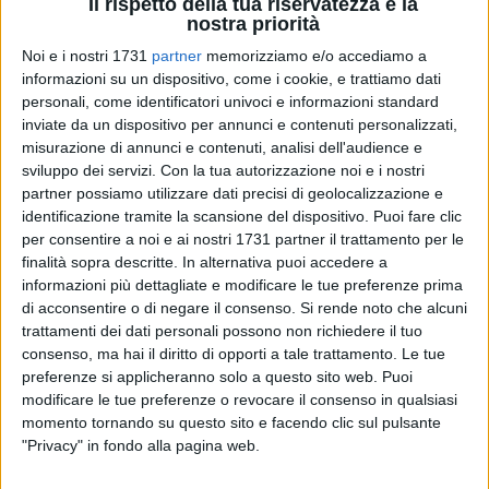
Il rispetto della tua riservatezza è la
nostra priorità
Noi e i nostri 1731
partner
memorizziamo e/o accediamo a
informazioni su un dispositivo, come i cookie, e trattiamo dati
personali, come identificatori univoci e informazioni standard
inviate da un dispositivo per annunci e contenuti personalizzati,
misurazione di annunci e contenuti, analisi dell'audience e
La Regione Puglia ha diffuso il bollettino Covid aggiornato a
sviluppo dei servizi.
Con la tua autorizzazione noi e i nostri
giovedì 27 ottobre 2022.
partner possiamo utilizzare dati precisi di geolocalizzazione e
identificazione tramite la scansione del dispositivo. Puoi fare clic
Totale casi Puglia: 1.514.895
per consentire a noi e ai nostri 1731 partner il trattamento per le
finalità sopra descritte. In alternativa puoi accedere a
Test effettuati in Puglia: 12.963.271
informazioni più dettagliate e modificare le tue preferenze prima
di acconsentire o di negare il consenso.
Si rende noto che alcuni
L'aggiornamento quotidiano sul numero dei
trattamenti dei dati personali possono non richiedere il tuo
negativizzati e dei deceduti in Puglia
consenso, ma hai il diritto di opporti a tale trattamento. Le tue
Negativizzazioni: 1.491.500
preferenze si applicheranno solo a questo sito web. Puoi
modificare le tue preferenze o revocare il consenso in qualsiasi
Decessi: 9160 (5 nelle ultime ore)
momento tornando su questo sito e facendo clic sul pulsante
"Privacy" in fondo alla pagina web.
Gli attualmente positivi, la percentuale dei
ricoverati e il numero di pazienti in terapia