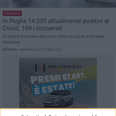
CRONACA
In Puglia 14.235 attualmente positivi al
Covid, 169 i ricoverati
Si riduce il numero dei posti letto occupati in terapia
intensiva
BITONTO -
VENERDÌ 28 OTTOBRE 2022