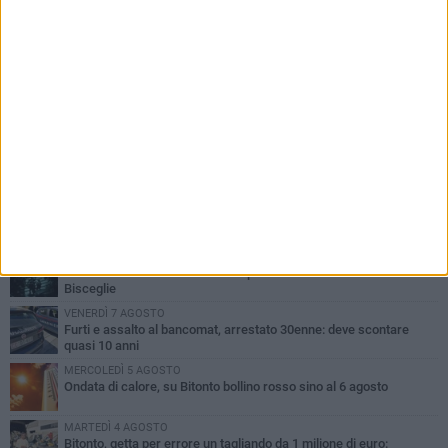
PIÙ LETTI QUESTA SETTIMANA
MARTEDÌ 4 AGOSTO
Armati di bastoni fuggono con l'incasso, rapina in un bar di Bitonto
SABATO 8 AGOSTO
Due latitanti del clan mafioso Capriati arrestati in un casolare di
Bisceglie
VENERDÌ 7 AGOSTO
Furti e assalto al bancomat, arrestato 30enne: deve scontare
quasi 10 anni
MERCOLEDÌ 5 AGOSTO
Ondata di calore, su Bitonto bollino rosso sino al 6 agosto
MARTEDÌ 4 AGOSTO
Bitonto, getta per errore un tagliando da 1 milione di euro: