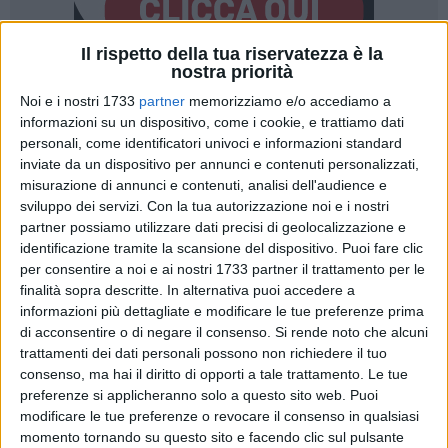
Il rispetto della tua riservatezza è la
nostra priorità
403
Noi e i nostri 1733
partner
memorizziamo e/o accediamo a
informazioni su un dispositivo, come i cookie, e trattiamo dati
personali, come identificatori univoci e informazioni standard
inviate da un dispositivo per annunci e contenuti personalizzati,
«Non c'è stata alcuna flagranza, non c'è stato alcun reato e
misurazione di annunci e contenuti, analisi dell'audience e
nemmeno la violazione delle leggi. È stato un sopruso e
sviluppo dei servizi.
Con la tua autorizzazione noi e i nostri
faremo ricorso». A parlare è il titolare di una delle due attività
partner possiamo utilizzare dati precisi di geolocalizzazione e
sanzionate e chiuse dalla Polizia nei giorni scorsi a causa di
identificazione tramite la scansione del dispositivo. Puoi fare clic
alcune violazioni alle norme anticontagio in vigore che sono
per consentire a noi e ai nostri 1733 partner il trattamento per le
finalità sopra descritte. In alternativa puoi accedere a
state contestate ai titolari dei due esercizi commerciali.
informazioni più dettagliate e modificare le tue preferenze prima
di acconsentire o di negare il consenso.
Si rende noto che alcuni
«Abbiamo ricevuto una chiamata per consegnare un
trattamenti dei dati personali possono non richiedere il tuo
espressino in
via Ragni
, distante un centinaio di metri dal
consenso, ma hai il diritto di opporti a tale trattamento. Le tue
nostro bar - ha raccontato il gestore - ed il mio collaboratore
preferenze si applicheranno solo a questo sito web. Puoi
mi ma riferito di essersi recato sul luogo indicato dal cliente
modificare le tue preferenze o revocare il consenso in qualsiasi
e di averlo trovato in strada ad aspettarlo dove gli era stato
momento tornando su questo sito e facendo clic sul pulsante