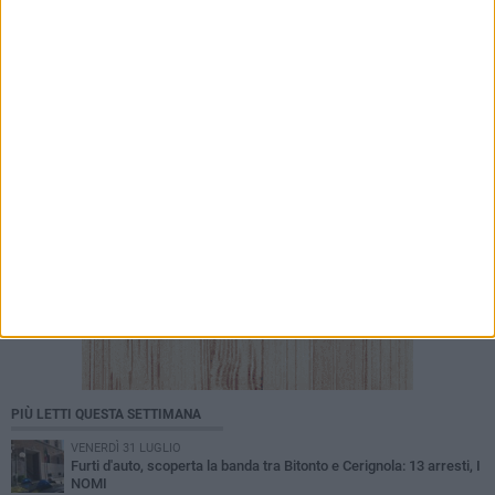
5 AGOSTO 2026
Patto di Cura 2025-26: ulteriore scorrimento
della graduatoria definitiva da parte dell’Ufficio
di Piano
PIÙ LETTI QUESTA SETTIMANA
VENERDÌ 31 LUGLIO
Furti d'auto, scoperta la banda tra Bitonto e Cerignola: 13 arresti, I
NOMI