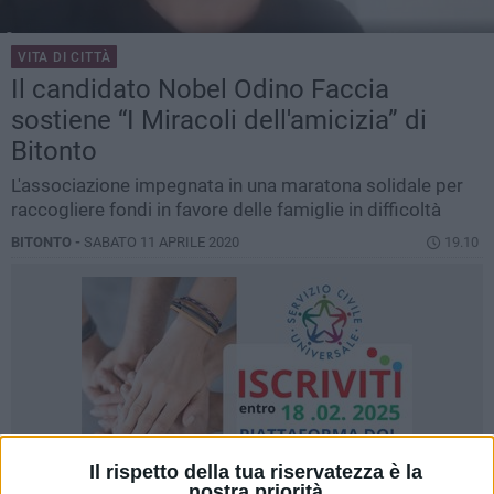
VITA DI CITTÀ
Il candidato Nobel Odino Faccia
sostiene “I Miracoli dell'amicizia” di
Bitonto
L'associazione impegnata in una maratona solidale per
raccogliere fondi in favore delle famiglie in difficoltà
BITONTO -
SABATO 11 APRILE 2020
19.10
Il rispetto della tua riservatezza è la
nostra priorità