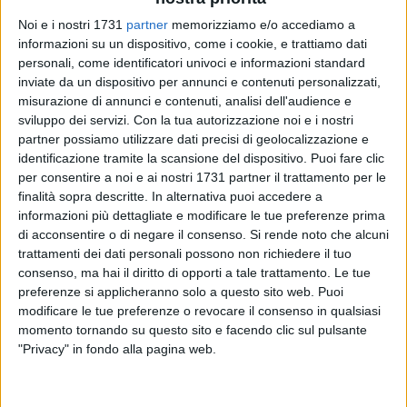
Noi e i nostri 1731
partner
memorizziamo e/o accediamo a
informazioni su un dispositivo, come i cookie, e trattiamo dati
personali, come identificatori univoci e informazioni standard
inviate da un dispositivo per annunci e contenuti personalizzati,
80
misurazione di annunci e contenuti, analisi dell'audience e
sviluppo dei servizi.
Con la tua autorizzazione noi e i nostri
partner possiamo utilizzare dati precisi di geolocalizzazione e
C'è anche il candidato al premio
Nobel per la Pace
,
Odino
identificazione tramite la scansione del dispositivo. Puoi fare clic
per consentire a noi e ai nostri 1731 partner il trattamento per le
Faccia
, a sostenere l'associazione bitontina "
I Miracoli
finalità sopra descritte. In alternativa puoi accedere a
dell'amicizia
", impegnata in questi giorni in una raccolta
informazioni più dettagliate e modificare le tue preferenze prima
fondi per sostenere i nuclei famigliari in difficoltà a causa
di acconsentire o di negare il consenso.
Si rende noto che alcuni
dell'emergenza
coronavirus
che ha lasciato in molti senza
trattamenti dei dati personali possono non richiedere il tuo
lavoro e mezzi di sostentamento. Il presidente mondiale di
consenso, ma hai il diritto di opporti a tale trattamento. Le tue
Red Voz por la Paz
, nominato dal
Vaticano
"
Voce ecumenica
preferenze si applicheranno solo a questo sito web. Puoi
per la pace
", ha infatti incoraggiato tutti ad aiutare l'azione
modificare le tue preferenze o revocare il consenso in qualsiasi
momento tornando su questo sito e facendo clic sul pulsante
solidale dell'associazione che ha sede a
Bitonto
in un video
"Privacy" in fondo alla pagina web.
in cui incoraggia anche la città e tutta la nazione italiana.
«Saluto tutta la famiglia dell'associazione I Miracoli
dell'amicizia – ha detto Odino Faccia - e invito tutti a