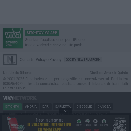
BITONTOVIVA APP
Scarica l'applicazione per iPhone,
iPad e Android e ricevi notizie push
Contatti
Policy e Privacy
GOCITY NEWS PLATFORM
Notizie da
Bitonto
Direttore
Antonio Quinto
© 2001-2026 BitontoViva è un portale gestito da InnovaNews srl. Partita iva
08059640725. Testata giornalistica registrata presso il Tribunale di Trani. Tutti
i diritti riservati.
BITONTO
ANDRIA
BARI
BARLETTA
BISCEGLIE
CANOSA
CERIGNOLA
CORATO
GIOVINAZZO
MARGHERITA DI SAVOIA
MINERVINO
MODUGNO
MOLFETTA
PUGLIA
RUVO
SAN FERDINANDO
SPINAZZOLA
TERLIZZI
TRANI
TRINITAPOLI