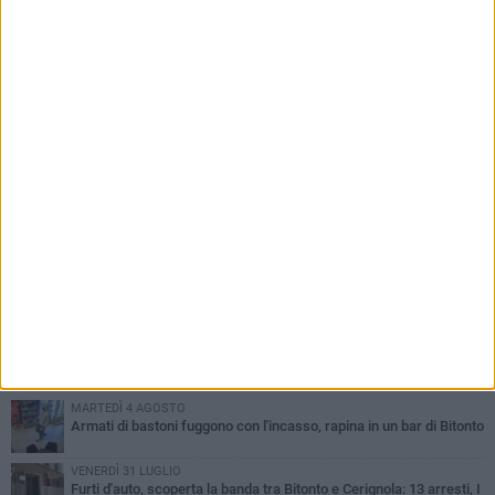
fuoriclasse brasiliana Vanessa Pereira
PIÙ LETTI QUESTA SETTIMANA
MARTEDÌ 4 AGOSTO
Armati di bastoni fuggono con l'incasso, rapina in un bar di Bitonto
VENERDÌ 31 LUGLIO
Furti d'auto, scoperta la banda tra Bitonto e Cerignola: 13 arresti, I