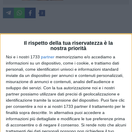
2
Di seguito pubblichiamo integralmente la lettera che un
Il rispetto della tua riservatezza è la
gruppo di cittadini disabili, guidati da Domenico Rucci,
nostra priorità
hanno redatto e inviato all'attenzione del sindaco Francesco
Noi e i nostri 1733
partner
memorizziamo e/o accediamo a
Paolo Ricci per denunciare una «cultura stradale cittadina
informazioni su un dispositivo, come i cookie, e trattiamo dati
totalmente disattenta nei confronti delle persone con
personali, come identificatori univoci e informazioni standard
disabilità».
inviate da un dispositivo per annunci e contenuti personalizzati,
misurazione di annunci e contenuti, analisi dell'audience e
«Egregio Sig. Sindaco Francesco Paolo Ricci, Le scriviamo in
sviluppo dei servizi.
Con la tua autorizzazione noi e i nostri
qualità di cittadini di Bitonto e, in particolare, come persone
partner possiamo utilizzare dati precisi di geolocalizzazione e
con disabilità grave, alcune delle quali in carrozzina elettrica,
identificazione tramite la scansione del dispositivo. Puoi fare clic
per consentire a noi e ai nostri 1733 partner il trattamento per le
per portare alla Sua attenzione una situazione insostenibile e
finalità sopra descritte. In alternativa puoi accedere a
profondamente lesiva della nostra dignità e del nostro diritto
informazioni più dettagliate e modificare le tue preferenze prima
a vivere una vita piena e autonoma nella nostra città.
di acconsentire o di negare il consenso.
Si rende noto che alcuni
Bitonto, purtroppo, presenta una
cultura stradale totalmente
trattamenti dei dati personali possono non richiedere il tuo