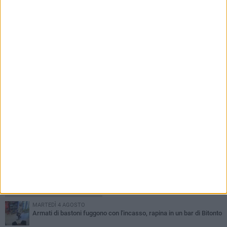
6 AGOSTO 2026
Bitonto C5, colpo da novanta: arriva la
fuoriclasse brasiliana Vanessa Pereira
PIÙ LETTI QUESTA SETTIMANA
MARTEDÌ 4 AGOSTO
Armati di bastoni fuggono con l'incasso, rapina in un bar di Bitonto