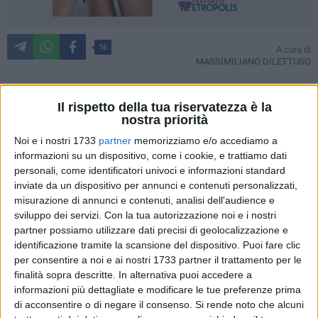
16
A cura di
MASSIMILIANO DILETTUSO
Il rispetto della tua riservatezza è la
Una tradizione che si rinnova, ogni anno, con lo stesso
nostra priorità
spirito di devozione e meraviglia. Ieri sera,
giovedì 17 aprile
,
Noi e i nostri 1733
partner
memorizziamo e/o accediamo a
Bitonto ha vissuto uno dei momenti più intensi e sentiti del
informazioni su un dispositivo, come i cookie, e trattiamo dati
suo calendario liturgico: la visita agli
Altari della
personali, come identificatori univoci e informazioni standard
Reposizione
, conosciuti da tutti come i "
sepolcri
".
inviate da un dispositivo per annunci e contenuti personalizzati,
misurazione di annunci e contenuti, analisi dell'audience e
sviluppo dei servizi.
Con la tua autorizzazione noi e i nostri
Dopo le solenni messe in
Coena Domini
, celebrate in ogni
partner possiamo utilizzare dati precisi di geolocalizzazione e
parrocchia cittadina, diverse centinaia di fedeli, devoti e
identificazione tramite la scansione del dispositivo. Puoi fare clic
appassionati hanno affollato le strade del
centro antico
per
per consentire a noi e ai nostri 1733 partner il trattamento per le
partecipare a quello che non è soltanto un rito, ma un vero e
finalità sopra descritte. In alternativa puoi accedere a
proprio pellegrinaggio collettivo. Una camminata lenta,
informazioni più dettagliate e modificare le tue preferenze prima
silenziosa, scandita dal raccoglimento, dallo stupore, dal
di acconsentire o di negare il consenso.
Si rende noto che alcuni