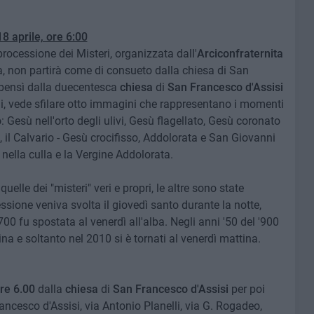
 aprile, ore 6:00
processione dei Misteri, organizzata dall'
Arciconfraternita
ta, non partirà come di consueto dalla chiesa di San
, bensì dalla duecentesca
chiesa
di
San Francesco d'Assisi
ntichi, vede sfilare otto immagini che rappresentano i momenti
o
: Gesù nell'orto degli ulivi, Gesù flagellato, Gesù coronato
 il Calvario - Gesù crocifisso, Addolorata e San Giovanni
 nella culla e la Vergine Addolorata.
elle dei "misteri" veri e propri, le altre sono state
ssione veniva svolta il giovedì santo durante la notte,
0 fu spostata al venerdì all'alba. Negli anni '50 del '900
 e soltanto nel 2010 si è tornati al venerdì mattina.
re 6.00
dalla
chiesa
di
San Francesco d'Assisi
per poi
ncesco d'Assisi, via Antonio Planelli, via G. Rogadeo,