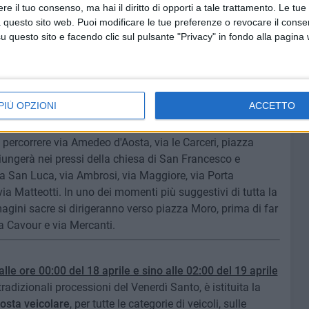
e il tuo consenso, ma hai il diritto di opporti a tale trattamento. Le tue
 questo sito web. Puoi modificare le tue preferenze o revocare il conse
e, cioè 1982, partecipava anche il vescovo. Per questo la
questo sito e facendo clic sul pulsante "Privacy" in fondo alla pagina
nserva il suo prestigio. Momento clou della processione è
a Aldo Moro, quando la città spegne le sue luci per
zionati lungo il perimetro della piazza.
PIÙ OPZIONI
ACCETTO
18.00
dalla chiesa del Purgatorio, si muoverà su via
 percorrere via Amedeo d'Aosta, via le Carceri, piazza
iungerà nei pressi della chiesa di San Francesco e
via San Luca, via Ambrosi, via Maggiore, via Porta
via Matteotti. In uno dei momenti più suggestivi di tutta la
magini sacre si dirigeranno verso piazza Moro, prima di far
a Cavour e via Mercanti.
alle ore 00:00 del 18 aprile e sino alle 02:00 del 19 aprile
radizionali processioni del Venerdì Santo, è istituita la
osta veicolare
, per tutte le categorie di veicoli, sulle