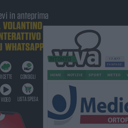
17.877
FANPAGE
HOME
NOTIZIE
SPORT
METEO