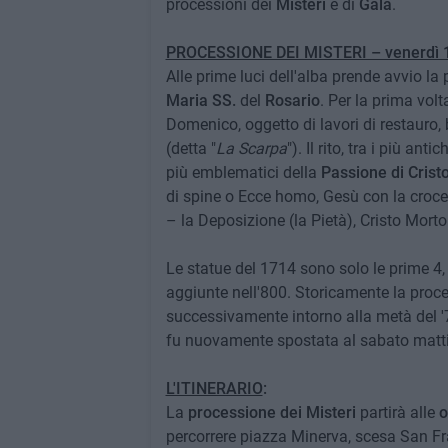
processioni dei
Misteri
e di
Gala
.
PROCESSIONE DEI MISTERI – venerdì 18
Alle prime luci dell'alba prende avvio la 
Maria SS.
del
Rosario
. Per la prima vol
Domenico, oggetto di lavori di restauro
(detta "
La Scarpa
"). Il rito, tra i più a
più emblematici della
Passione di Crist
di spine o Ecce homo, Gesù con la croce,
– la Deposizione (la Pietà), Cristo Morto
Le statue del 1714 sono solo le prime 4, qu
aggiunte nell'800. Storicamente la proce
successivamente intorno alla metà del '70
fu nuovamente spostata al sabato mattina
L'ITINERARIO
:
La
processione dei Misteri
partirà alle
o
percorrere piazza Minerva, scesa San Fra