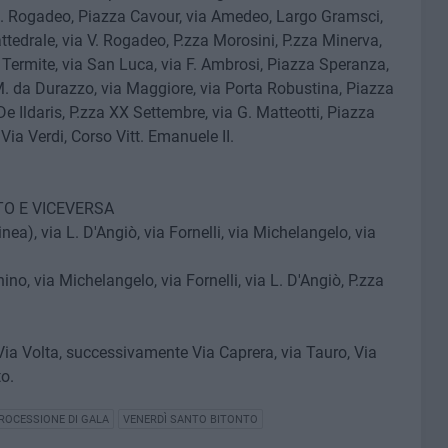
.D. Rogadeo, Piazza Cavour, via Amedeo, Largo Gramsci,
ttedrale, via V. Rogadeo, P.zza Morosini, P.zza Minerva,
a Termite, via San Luca, via F. Ambrosi, Piazza Speranza,
za M. da Durazzo, via Maggiore, via Porta Robustina, Piazza
e Ildaris, P.zza XX Settembre, via G. Matteotti, Piazza
 Via Verdi, Corso Vitt. Emanuele II.
TO E VICEVERSA
a), via L. D'Angiò, via Fornelli, via Michelangelo, via
no, via Michelangelo, via Fornelli, via L. D'Angiò, P.zza
Via Volta, successivamente Via Caprera, via Tauro, Via
to.
ROCESSIONE DI GALA
VENERDÌ SANTO BITONTO