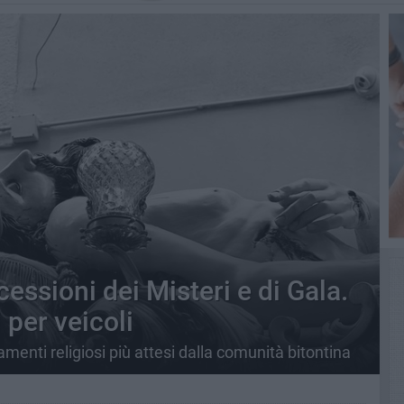
cessioni dei Misteri e di Gala.
 per veicoli
menti religiosi più attesi dalla comunità bitontina