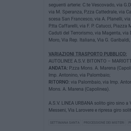
seguenti arterie: C.te Vescovado, via G
via M. Speranza, P.zza Cattedrale, via Ca
scesa San Francesco, via A. Planelli, vi
P.tta Caffarelli, via F. P. Catucci, Piaz
Caduti del Terrorismo, via Magenta, via D
Moro, Via Rep. Italiana, Via G. Garibaldi,
VARIAZIONI TRASPORTO PUBBLICO:
AUTOLINEE A.S.V. BITONTO – MARIOT
ANDATA:
P.zza Mons. A. Marena (Capoline
Imp. Antonino, via Palombaio;
RITORNO:
via Palombaio, via Imp. Antoni
Mons. A. Marena (Capolinea).
A.S.V. LINEA URBANA solito giro sino a 
Messeni, Via Larovere e ripresa giro soli
SETTIMANA SANTA
PROCESSIONE DEI MISTERI
P