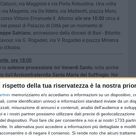
a Catucci, via Maggiore e via Porta Robustina. Una volta
u via Magenta, via De Ilderis, via Matteotti, piazza Moro,
 corso Vittorio Emanuele II. Attorno alle
ore 10.00
circa è
nei pressi di Palazzo di Città per un momento di
eppe Satriano
, arcivescovo della diocesi di Bari - Bitonto.
avour, via G. Rogadeo, via V. Rogadeo e piazza Minerva
o d'Assisi.
ile, ore 18:00
e la
solenne processione
del
Venerdì Santo
, nota anche
a dall'
Arciconfraternita Santa Maria del Suffragio
. Nei
 alcune strade tangenti le vecchie mura, sfilano le immagini
l rispetto della tua riservatezza è la nostra prior
ne Addolorata, della Croce con i segni della passione, la
artner
memorizziamo e/o accediamo a informazioni su un dispositivo, c
zzata nel 1646 a Torino e - soprattutto - il
Legno Santo
,
ali, come identificatori univoci e informazioni standard inviate da un di
o ad opera degli artigiani bitontini, al cui interno sono
zzati, misurazione di annunci e contenuti, analisi dell'audience e svilupp
di Cristo. La regalità di questa processione è
i e i nostri partner possiamo utilizzare dati precisi di geolocalizzazione 
resentati delle confraternite bitontine, con i propri
del dispositivo. Puoi fare clic per consentire a noi e ai nostri 1733 partn
onfraternita di Santa Maria del Suffragio e ai rappresentanti
critte. In alternativa puoi accedere a informazioni più dettagliate e modif
acconsentire o di negare il consenso.
Si rende noto che alcuni trattamen