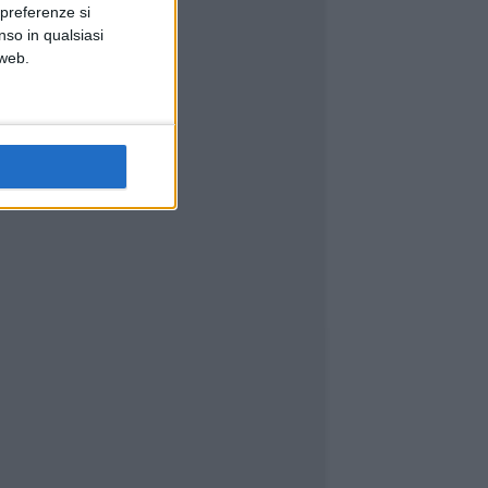
 preferenze si
nso in qualsiasi
 web.