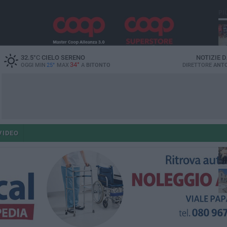
PI
32.5
°C
CIELO SERENO
NOTIZIE 
34°
OGGI MIN
25°
MAX
A
BITONTO
DIRETTORE
ANTO
po
VIDEO
po
op