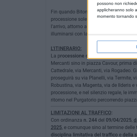
possono non richieder
applicheranno solo a
Fin quando Bitonto è stata sede vescovil
momento tornando su 
processione solenne del venerdì sera co
l'arrivo, attorno all'1 di notte, in piazz
illuminarsi con la fiamma dei fuochi posi
L'ITINERARIO:
La p
rocessione di Gala
partirà alle
ore 
Mercanti sino in piazza Cavour, prima di
Cattedrale, via Mercanti, via Rogadeo. G
proseguirà su via Planelli, via Termite, 
Robustina, via Magenta, via de Ilderis e 
processione, e nel silenzio regale, le im
ritorno nel Purgatorio percorrendo piazz
LIMITAZIONI AL TRAFFICO
:
Con ordinanza
n. 244
del
09/04/2025
,
d
2025
, e comunque sino al termine delle t
disciplina limitativa del traffico
e
della s