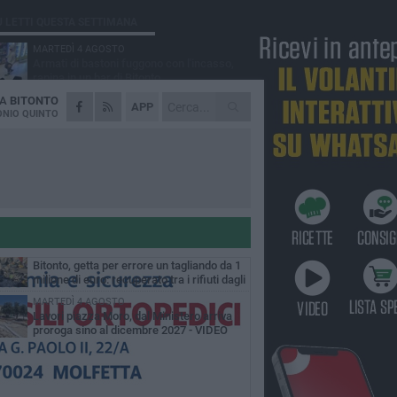
Ù LETTI QUESTA SETTIMANA
MARTEDÌ 4 AGOSTO
Armati di bastoni fuggono con l'incasso,
rapina in un bar di Bitonto
DA
BITONTO
DOMENICA 2 AGOSTO
APP
Fratelli d'Italia Bitonto: «Vicinanza alla
NIO QUINTO
consigliera Carmela Rossiello»
LUNEDÌ 3 AGOSTO
Antonella Aresta: «La Puglia è un set a
cielo aperto. La fotografia? Per me è pura
esia»
LUNEDÌ 3 AGOSTO
Parcheggio interrato in piazza Marconi, SI:
«Scelta che non può essere presa da
chi»
MARTEDÌ 4 AGOSTO
Bitonto, getta per errore un tagliando da 1
milione di euro: recuperato tra i rifiuti dagli
eratori SANB
MARTEDÌ 4 AGOSTO
Lavori piazza Moro, dal Ministero arriva
proroga sino al dicembre 2027 - VIDEO