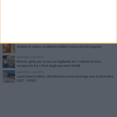
Armati di bastoni fuggono con l'incasso, rapina in un bar di Bitonto
SABATO 8 AGOSTO
Due latitanti del clan mafioso Capriati arrestati in un casolare di
Bisceglie
VENERDÌ 7 AGOSTO
Furti e assalto al bancomat, arrestato 30enne: deve scontare
quasi 10 anni
MERCOLEDÌ 5 AGOSTO
Ondata di calore, su Bitonto bollino rosso sino al 6 agosto
MARTEDÌ 4 AGOSTO
Bitonto, getta per errore un tagliando da 1 milione di euro:
recuperato tra i rifiuti dagli operatori SANB
MARTEDÌ 4 AGOSTO
Lavori piazza Moro, dal Ministero arriva proroga sino al dicembre
2027 - VIDEO