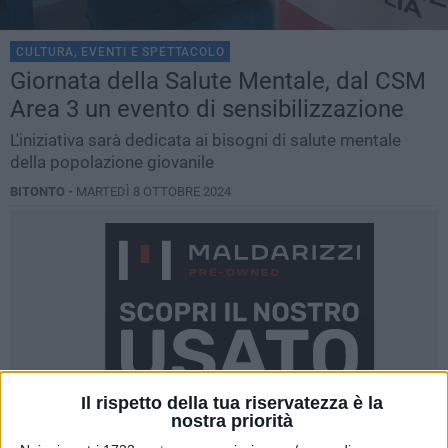
CULTURA, EVENTI E SPETTACOLO
Giornata della Salute Mentale, dal CSM
Area 3 un evento di sensibilizzazione
L'iniziativa sarà dedicata ai bisogni di salute mentale
della popolazione giovanile
BITONTO -
MARTEDÌ 8 OTTOBRE 2024
Il rispetto della tua riservatezza è la
nostra priorità