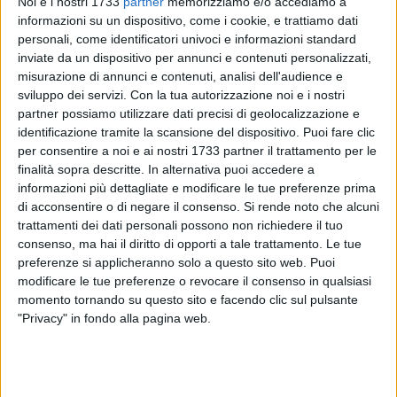
Noi e i nostri 1733
partner
memorizziamo e/o accediamo a
informazioni su un dispositivo, come i cookie, e trattiamo dati
personali, come identificatori univoci e informazioni standard
inviate da un dispositivo per annunci e contenuti personalizzati,
9
misurazione di annunci e contenuti, analisi dell'audience e
sviluppo dei servizi.
Con la tua autorizzazione noi e i nostri
partner possiamo utilizzare dati precisi di geolocalizzazione e
In occasione della
Giornata Mondiale
della
Salute Mentale
,
identificazione tramite la scansione del dispositivo. Puoi fare clic
che si terrà il prossimo giovedì 10 ottobre, il
Centro
di
Salute
per consentire a noi e ai nostri 1733 partner il trattamento per le
finalità sopra descritte. In alternativa puoi accedere a
Mentale Area 3
, presidio di Bitonto e di Modugno, in
informazioni più dettagliate e modificare le tue preferenze prima
collaborazione con istituzioni, volontariato ed enti del Terzo
di acconsentire o di negare il consenso.
Si rende noto che alcuni
settore, organizza una giornata di sensibilizzazione per
trattamenti dei dati personali possono non richiedere il tuo
promuovere la consapevolezza sul diritto alla salute mentale
consenso, ma hai il diritto di opporti a tale trattamento. Le tue
contro lo stigma sociale.
preferenze si applicheranno solo a questo sito web. Puoi
modificare le tue preferenze o revocare il consenso in qualsiasi
In particolare l'evento di quest'anno sarà dedicato ai
giovani
momento tornando su questo sito e facendo clic sul pulsante
"Privacy" in fondo alla pagina web.
e ai bisogni di salute mentale della
popolazione giovanile
per la quale è stato approntato ed è in via di
sperimentazione un nuovo protocollo di presa in carico
globale e precoce al fine di intercettare il disagio prima che