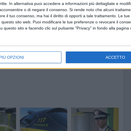
critte. In alternativa puoi accedere a informazioni più dettagliate e modif
acconsentire o di negare il consenso.
Si rende noto che alcuni trattamen
e il tuo consenso, ma hai il diritto di opporti a tale trattamento. Le tue
 questo sito web. Puoi modificare le tue preferenze o revocare il conse
7 AGOSTO 2026
questo sito e facendo clic sul pulsante "Privacy" in fondo alla pagina
at,
Piazza Aldo Moro, SI-AVS:
contare
«Proroga della scadenza non
cancella ritardi del Comune»
PIÙ OPZIONI
ACCETTO