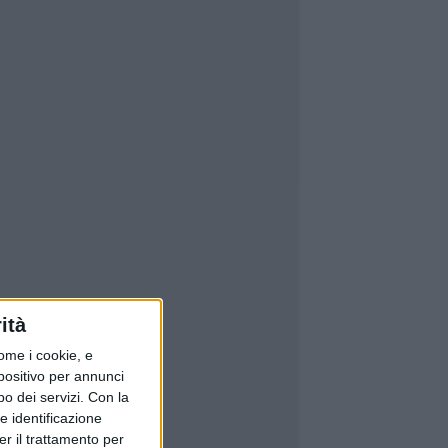
ità
ome i cookie, e
spositivo per annunci
o dei servizi.
Con la
e identificazione
er il trattamento per