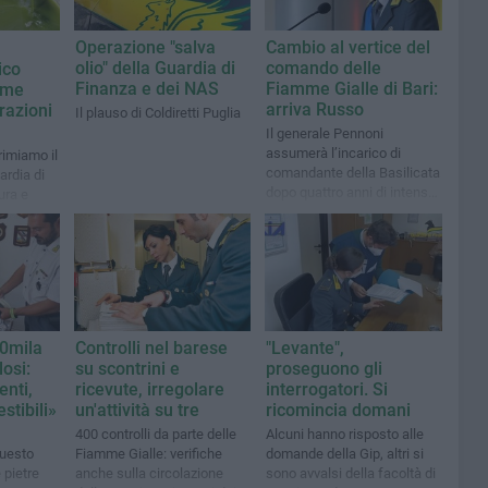
Operazione "salva
Cambio al vertice del
olio" della Guardia di
comando delle
ico
Finanza e dei NAS
Fiamme Gialle di Bari:
time
arriva Russo
razioni
Il plauso di Coldiretti Puglia
Il generale Pennoni
assumerà l’incarico di
rimiamo il
comandante della Basilicata
ardia di
dopo quattro anni di intensa
ura e
attività sul territorio barese
are a
60mila
Controlli nel barese
"Levante",
losi:
su scontrini e
proseguono gli
enti,
ricevute, irregolare
interrogatori. Si
tibili»
un'attività su tre
ricomincia domani
400 controlli da parte delle
Alcuni hanno risposto alle
questo
Fiamme Gialle: verifiche
domande della Gip, altri si
 pietre
anche sulla circolazione
sono avvalsi della facoltà di