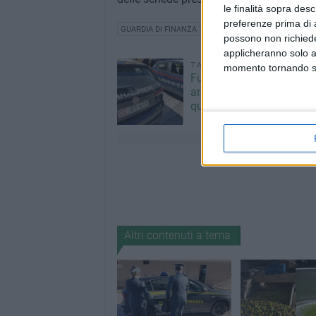
le finalità sopra des
preferenze prima di 
GUARDIA DI FINANZA
possono non richieder
applicheranno solo a
7 AGOSTO 2026
momento tornando su 
Furti e assalto al bancom
arrestato 30enne: deve s
quasi 10 anni
Altri contenuti a tema