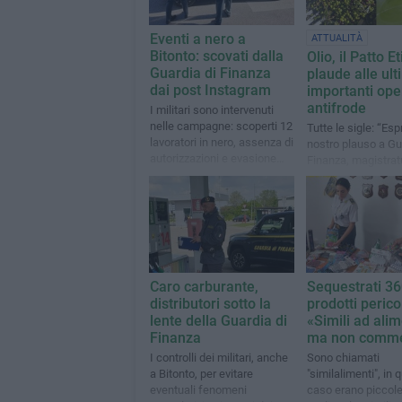
Eventi a nero a
ATTUALITÀ
Bitonto: scovati dalla
Olio, il Patto Et
Guardia di Finanza
plaude alle ul
dai post Instagram
importanti ope
antifrode
I militari sono intervenuti
nelle campagne: scoperti 12
Tutte le sigle: “Esp
lavoratori in nero, assenza di
nostro plauso a Gu
autorizzazioni e evasione
Finanza, magistrat
fiscale
dogane, in particol
quella di Bari”
Caro carburante,
Sequestrati 3
distributori sotto la
prodotti perico
lente della Guardia di
«Simili ad alim
Finanza
ma non commes
I controlli dei militari, anche
Sono chiamati
a Bitonto, per evitare
"similalimenti", in 
eventuali fenomeni
caso erano piccole