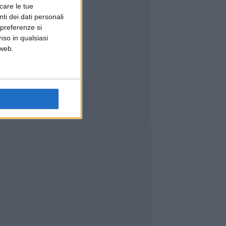
icare le tue
ti dei dati personali
 preferenze si
nso in qualsiasi
 web.