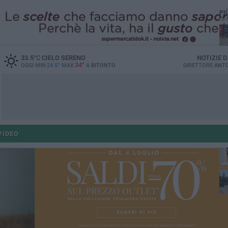
PI
33.5
°C
CIELO SERENO
NOTIZIE 
34°
OGGI MIN
24.5°
MAX
A
BITONTO
DIRETTORE
ANTO
ant
VIDEO
po
po