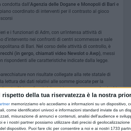
 condotta dall'
Agenzia delle Dogane e Monopoli di Bari
e
 piano coordinato di interventi per il contrasto al gioco
 scorsi
ieri e i funzionari di Adm, con un'intensa attività di
d'intervento nei confronti di centri scommesse e sale
opolitana di Bari. Nel corso delle attività di controllo, è
recchi (in gergo, chiamati video Newslot o Awp)
, messi
non rispondenti alle caratteristiche indicate dalla legge.
parecchiature non risultate collegate alla rete statale di
a lettura dei dati relativi alle somme giocate per la
 dovuta. Nei confronti dei centri scommesse e sale giochi
l rispetto della tua riservatezza è la nostra prior
one del mancato pagamento del prelievo erariale unico e/o
na evasione di
circa 500mila
, con correlate sanzioni
artner
memorizziamo e/o accediamo a informazioni su un dispositivo, c
ali, come identificatori univoci e informazioni standard inviate da un di
zzati, misurazione di annunci e contenuti, analisi dell'audience e svilupp
i e i nostri partner possiamo utilizzare dati precisi di geolocalizzazione 
e riscontrate irregolarità, si è provveduto al sequestro
del dispositivo. Puoi fare clic per consentire a noi e ai nostri 1733 partn
wslot e dell'importo rinvenuto pari a circa 6mila euro.