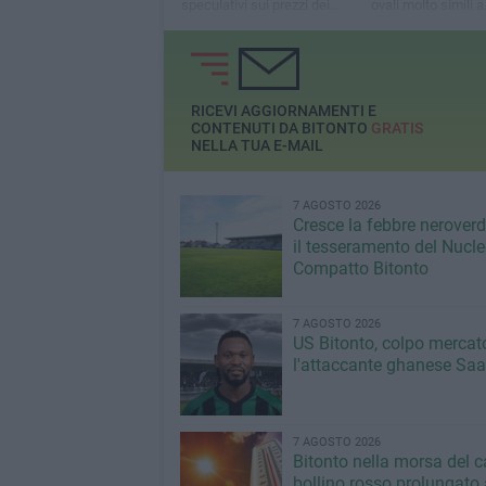
speculativi sui prezzi dei
ovali molto simili a
carburanti
caramelle
RICEVI AGGIORNAMENTI E
CONTENUTI DA BITONTO
GRATIS
NELLA TUA E-MAIL
7 AGOSTO 2026
Cresce la febbre neroverde
il tesseramento del Nucl
Compatto Bitonto
7 AGOSTO 2026
US Bitonto, colpo mercato
l'attaccante ghanese Saa
7 AGOSTO 2026
Bitonto nella morsa del c
bollino rosso prolungato a