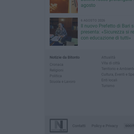
agosto
6 AGOSTO 2026
Il nuovo Prefetto di Bari s
presenta: «Sicurezza si r
con educazione di tutti»
Notizie da Bitonto
Attualità
Vita di città
Cronaca
Territorio e Ambient
Religioni
Cultura, Eventi e Sp
Politica
Enti locali
Scuola e Lavoro
Turismo
Contatti
Policy e Privacy
GOCI