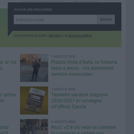
delle merci e sui prezzi dei
non rispondere
carburanti
Iscriviti alla Newsletter
Iscriviti
Iscrivendoti accetti i
termini
e la
privacy policy
7 AGOSTO 2026
: al via
Piazza Unità d'Italia, la fontana
eo
resta a secco. «Va ripristinata:
servizio essenziale»
7 AGOSTO 2026
: arriva
Tesserini venatori stagione
ni
2026/2027 in consegna
all’Ufficio Caccia
6 AGOSTO 2026
aldo:
Ricci: «C'è chi vede un cantiere.
ll'8
Io comincio a vedere una