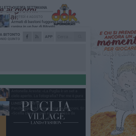
Ù LETTI QUESTA SETTIMANA
MARTEDÌ 4 AGOSTO
Armati di bastoni fuggono con l'incasso,
rapina in un bar di Bitonto
DA
BITONTO
VENERDÌ 31 LUGLIO
APP
Furti d'auto, scoperta la banda tra Bitonto e
NIO QUINTO
Cerignola: 13 arresti, I NOMI
SABATO 1 AGOSTO
"Case a un euro", Comune chiama a
raccolta proprietari di immobili nel centro
ico
DOMENICA 2 AGOSTO
Fratelli d'Italia Bitonto: «Vicinanza alla
consigliera Carmela Rossiello»
LUNEDÌ 3 AGOSTO
Antonella Aresta: «La Puglia è un set a
cielo aperto. La fotografia? Per me è pura
esia»
LUNEDÌ 3 AGOSTO
Parcheggio interrato in piazza Marconi, SI:
«Scelta che non può essere presa da
chi»