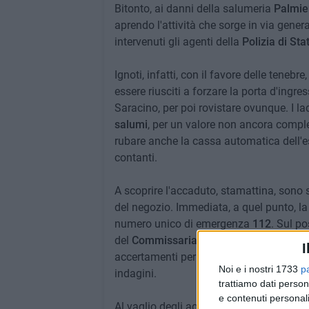
Bitonto, ai danni della salumeria
Palmie
aprendo l'attività che sorge in via gen
intervenuti gli agenti della
Polizia di Sta
Ignoti, infatti, con il favore delle tenebr
essere riusciti a forzare la porta d'ingr
Saracino, per poi rovistare ovunque. I ladr
salumi
, per un valore non ancora compl
rubare anche la cassa automatica dell'e
contanti.
A scoprire l'accaduto, stamattina, sono s
del negozio. Immediata, a quel punto, la r
numero unico di emergenza
112
. Sul po
del
Commissariato di P.S.
che hanno effe
I
accertamenti per ricostruire la dinamica d
Noi e i nostri 1733
p
indagini.
trattiamo dati person
e contenuti personali
Al vaglio degli agenti, a cui è stato denun