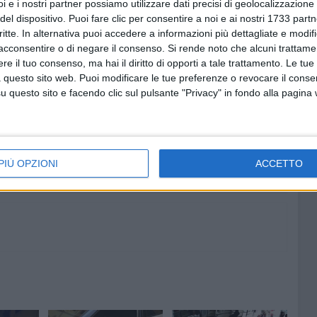
i e i nostri partner possiamo utilizzare dati precisi di geolocalizzazione 
eosorveglianza pubbliche e private della zona (l'attività ne
del dispositivo. Puoi fare clic per consentire a noi e ai nostri 1733 partn
 immortalato le fasi del raid, l'ennesimo episodio
critte. In alternativa puoi accedere a informazioni più dettagliate e modif
acconsentire o di negare il consenso.
Si rende noto che alcuni trattamen
e il tuo consenso, ma hai il diritto di opporti a tale trattamento. Le tue
 questo sito web. Puoi modificare le tue preferenze o revocare il conse
questo sito e facendo clic sul pulsante "Privacy" in fondo alla pagina
6 AGOSTO 2026
aldo:
Ricci: «C'è chi vede un cantiere.
ll'8
Io comincio a vedere una
piazza» - VIDEO
PIÙ OPZIONI
ACCETTO