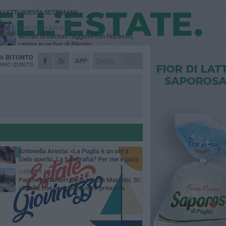
Ù LETTI QUESTA SETTIMANA
MARTEDÌ 4 AGOSTO
Armati di bastoni fuggono con l'incasso,
rapina in un bar di Bitonto
DA
BITONTO
VENERDÌ 31 LUGLIO
APP
Furti d'auto, scoperta la banda tra Bitonto e
NIO QUINTO
Cerignola: 13 arresti, I NOMI
SABATO 1 AGOSTO
"Case a un euro", Comune chiama a
raccolta proprietari di immobili nel centro
ico
DOMENICA 2 AGOSTO
Fratelli d'Italia Bitonto: «Vicinanza alla
consigliera Carmela Rossiello»
LUNEDÌ 3 AGOSTO
Antonella Aresta: «La Puglia è un set a
cielo aperto. La fotografia? Per me è pura
esia»
LUNEDÌ 3 AGOSTO
Parcheggio interrato in piazza Marconi, SI:
«Scelta che non può essere presa da
chi»