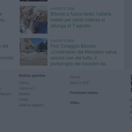
6 AGOSTO 2026
e
Bitonto a fuoco lento: l'allerta
no,
meteo per caldo intenso si
allunga al 7 agosto
5 AGOSTO 2026
e del
Pnrr, Coraggio Bitonto:
«L'intervento del Ministero salva,
minile
ancora non del tutto, il
portafoglio dei bitontini da
fallimentare gestione Ricci»
Notizie sportive
Tennis
Calcio
Sport a 360°
e
Calcio a 5
Previsioni meteo
ettacolo
Basket
Volley
I
Video
Atletica leggera
R
B
i