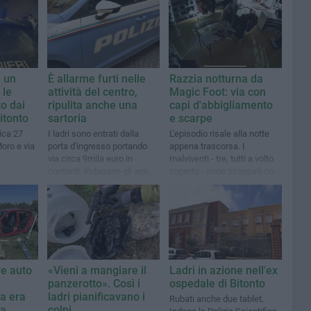
 un
È allarme furti nelle
Razzia notturna da
 le
attività del centro,
Magic Foot: via con
to dai
ripulita anche una
capi d'abbigliamento
itonto
sartoria
e scarpe
ica 27
I ladri sono entrati dalla
L'episodio risale alla notte
oro e via
porta d'ingresso portando
appena trascorsa. I
via circa 9mila euro in
malviventi - tre, tutti a volto
contanti. Indagano gli agenti
coperto - sono scappati con
del Commissariato cittadino
gran parte della merce
presente
re auto
«Vieni a mangiare il
Ladri in azione nell'ex
panzerotto». Così i
ospedale di Bitonto
a era
ladri pianificavano i
Rubati anche due tablet.
ta
colpi