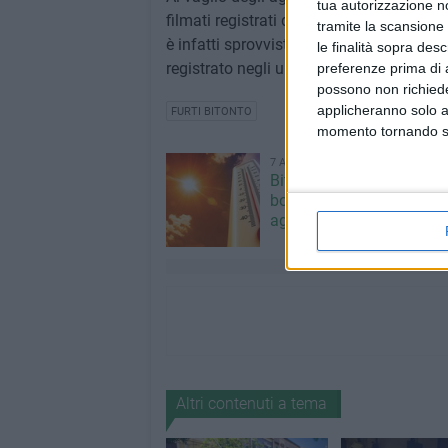
tua autorizzazione no
filmati registrati dalle telecamere di vid
tramite la scansione 
è infatti sprovvista) che potrebbero aver
le finalità sopra des
registrato negli ultimi giorni a Bitonto.
preferenze prima di 
possono non richieder
applicheranno solo a
FURTI BITONTO
momento tornando su 
7 AGOSTO 2026
Bitonto nella morsa del c
bollino rosso prolungato a
agosto
Altri contenuti a tema