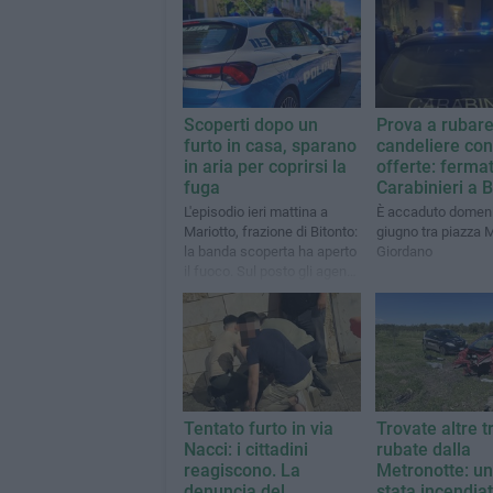
Scoperti dopo un
Prova a rubare
furto in casa, sparano
candeliere con
in aria per coprirsi la
offerte: ferma
fuga
Carabinieri a B
L'episodio ieri mattina a
È accaduto domen
Mariotto, frazione di Bitonto:
giugno tra piazza M
la banda scoperta ha aperto
Giordano
il fuoco. Sul posto gli agenti
della Polizia di Stato
Tentato furto in via
Trovate altre t
Nacci: i cittadini
rubate dalla
reagiscono. La
Metronotte: un
denuncia del
stata incendia