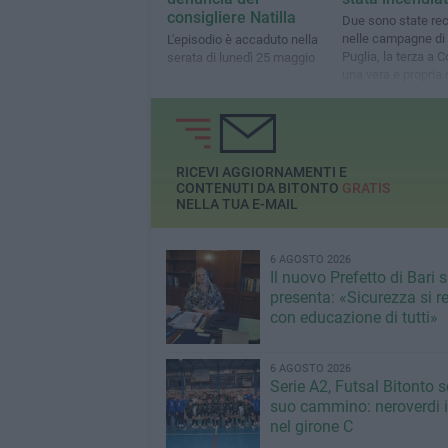
consigliere Natilla
Due sono state re
nelle campagne di 
L'episodio è accaduto nella
Puglia, la terza a C
serata di lunedì 25 maggio
una vera e propria 
cielo aperto
RICEVI AGGIORNAMENTI E
CONTENUTI DA BITONTO
GRATIS
NELLA TUA E-MAIL
6 AGOSTO 2026
Il nuovo Prefetto di Bari s
presenta: «Sicurezza si r
con educazione di tutti»
6 AGOSTO 2026
Serie A2, Futsal Bitonto s
suo cammino: neroverdi in
nel girone C