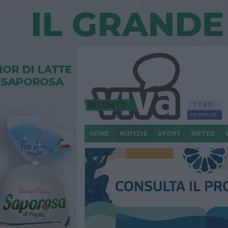
17.877
FANPAGE
HOME
NOTIZIE
SPORT
METEO