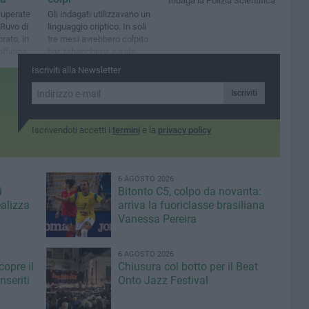
Indaga la Polizia Scientifica
cuperate
Gli indagati utilizzavano un
Ruvo di
linguaggio criptico. In soli
orato, in
tre mesi avrebbero colpito
officina a
bar, tabaccherie e sale
giochi, portando a casa
Iscriviti alla Newsletter
150mila euro
Iscriviti
Iscrivendoti accetti i
termini
e la
privacy policy
6 AGOSTO 2026
i
Bitonto C5, colpo da novanta:
ealizza
arriva la fuoriclasse brasiliana
Vanessa Pereira
6 AGOSTO 2026
copre il
Chiusura col botto per il Beat
seriti
Onto Jazz Festival