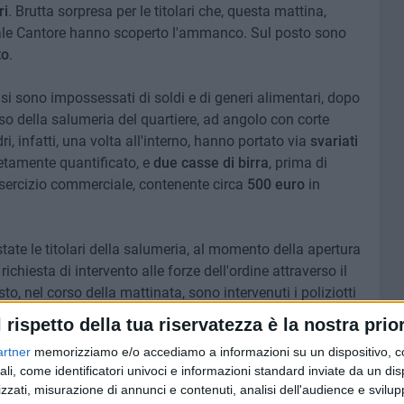
ri
. Brutta sorpresa per le titolari che, questa mattina,
erale Cantore hanno scoperto l'ammanco. Sul posto sono
to
.
e, si sono impossessati di soldi e di generi alimentari, dopo
esso della salumeria del quartiere, ad angolo con corte
i, infatti, una volta all'interno, hanno portato via
svariati
etamente quantificato, e
due casse di birra
, prima di
sercizio commerciale, contenente circa
500 euro
in
tate le titolari della salumeria, al momento della apertura
ichiesta di intervento alle forze dell'ordine attraverso il
sto, nel corso della mattinata, sono intervenuti i poliziotti
ttuato il sopralluogo del negozio ed avviato i primi
l rispetto della tua riservatezza è la nostra prior
el furto e individuare eventuali elementi utili alle
artner
memorizziamo e/o accediamo a informazioni su un dispositivo, c
ali, come identificatori univoci e informazioni standard inviate da un di
zzati, misurazione di annunci e contenuti, analisi dell'audience e svilupp
ciato il furto e che hanno avviato l'attività investigativa, i