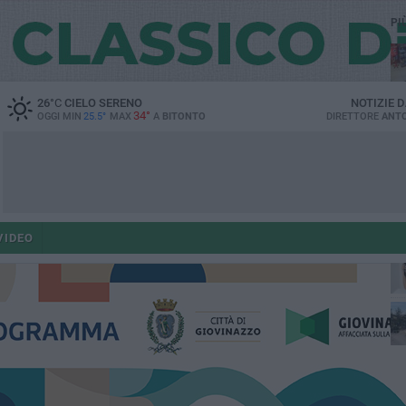
PI
26
°C
CIELO SERENO
NOTIZIE 
34°
OGGI MIN
25.5°
MAX
A
BITONTO
DIRETTORE
ANTO
ant
VIDEO
po
po