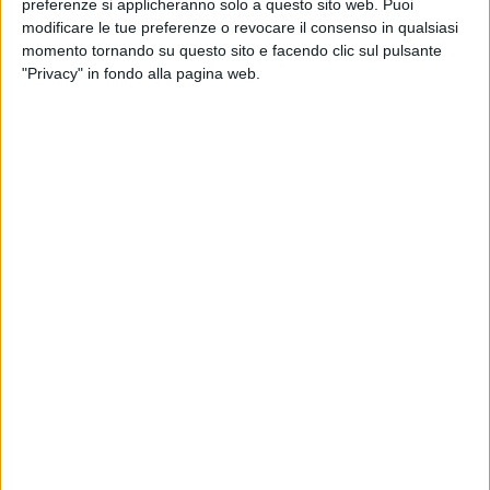
preferenze si applicheranno solo a questo sito web. Puoi
disponibilità, compilando e sottoscrivendo la
modulistica
modificare le tue preferenze o revocare il consenso in qualsiasi
allegata all'avviso pubblico
consultabile all'
albo pretorio
momento tornando su questo sito e facendo clic sul pulsante
online del Comune
(categoria: avvisi comunali).
"Privacy" in fondo alla pagina web.
La documentazione va inviata all'indirizzo mail:
soccorsoalimentare@comune.bitonto.ba.it.
I buoni spesa, che saranno rilasciati dall'Ufficio Servizi
sociali avranno un valore nominale di
25 euro
, da utilizzare
esclusivamente per l'acquisto di
beni alimentari
. Non sono,
quindi, utilizzabili come denaro contante e
non danno diritto
a resto in contanti
: eventuali
eccedenze
rispetto al valore
del buono dovranno essere
pagate dal beneficiario
.
Fatturazione e rendicontazione dei buoni accettati avranno
cadenza quindicinale.
Espressamente prevista nell'avviso la
cancellazione
dall'elenco
per gli esercizi commerciali accreditati, che
dovessero applicare
maggiorazioni ai prezzi
dei prodotti
acquistati dai possessori dei buoni spesa.
L'avviso è aperto e, pertanto, non ha scadenza: il primo