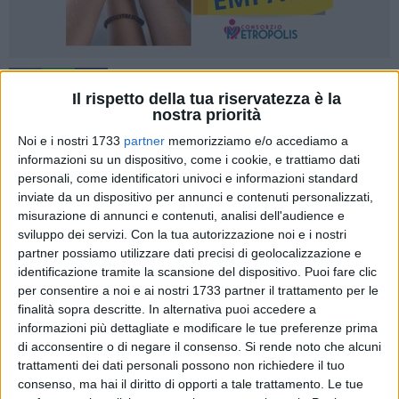
53
Il rispetto della tua riservatezza è la
nostra priorità
Noi e i nostri 1733
partner
memorizziamo e/o accediamo a
L'assessorato al
Welfare
del Comune di
Bitonto
ha
informazioni su un dispositivo, come i cookie, e trattiamo dati
pubblicato l'avviso per la formazione dell'
elenco aperto
personali, come identificatori univoci e informazioni standard
degli
esercizi commerciali
presso i quali sarà possibile
inviate da un dispositivo per annunci e contenuti personalizzati,
misurazione di annunci e contenuti, analisi dell'audience e
utilizzare i
buoni spesa alimentari
, che saranno distribuiti
sviluppo dei servizi.
Con la tua autorizzazione noi e i nostri
nei prossimi giorni a individui e famiglie in particolari
partner possiamo utilizzare dati precisi di geolocalizzazione e
condizioni di disagio, nell'ambito delle misure urgenti di
identificazione tramite la scansione del dispositivo. Puoi fare clic
protezione civile e solidarietà alimentare per l'emergenza
per consentire a noi e ai nostri 1733 partner il trattamento per le
sanitaria da
Coronavirus
.
finalità sopra descritte. In alternativa puoi accedere a
informazioni più dettagliate e modificare le tue preferenze prima
L'invito si rivolge agli esercenti attività di vendita di generi
di acconsentire o di negare il consenso.
Si rende noto che alcuni
trattamenti dei dati personali possono non richiedere il tuo
alimentari operanti sul territorio del centro urbano e delle due
consenso, ma hai il diritto di opporti a tale trattamento. Le tue
frazioni. Gli interessati potranno manifestare la propria