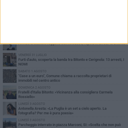
PIÙ LETTI QUESTA SETTIMANA
MARTEDÌ 4 AGOSTO
Armati di bastoni fuggono con l'incasso, rapina in un bar di Bitonto
VENERDÌ 31 LUGLIO
Furti d'auto, scoperta la banda tra Bitonto e Cerignola: 13 arresti, I
NOMI
SABATO 1 AGOSTO
"Case a un euro", Comune chiama a raccolta proprietari di
immobili nel centro antico
DOMENICA 2 AGOSTO
Fratelli d'Italia Bitonto: «Vicinanza alla consigliera Carmela
Rossiello»
LUNEDÌ 3 AGOSTO
Antonella Aresta: «La Puglia è un set a cielo aperto. La
fotografia? Per me è pura poesia»
LUNEDÌ 3 AGOSTO
Parcheggio interrato in piazza Marconi, SI: «Scelta che non può