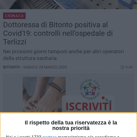
CRONACA
Dottoressa di Bitonto positiva al
Covid19: controlli nell'ospedale di
Terlizzi
Nei prossimi giorni tamponi anche per altri operatori
della struttura sanitaria
BITONTO -
SABATO 28 MARZO 2020
9.44
Il rispetto della tua riservatezza è la
nostra priorità
Noi e i nostri 1733
partner
memorizziamo e/o accediamo a