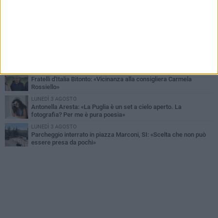
VENERDÌ 31 LUGLIO
Furti d'auto, scoperta la banda tra Bitonto e Cerignola: 13 arresti, I
NOMI
SABATO 1 AGOSTO
"Case a un euro", Comune chiama a raccolta proprietari di
immobili nel centro antico
DOMENICA 2 AGOSTO
Fratelli d'Italia Bitonto: «Vicinanza alla consigliera Carmela
Rossiello»
LUNEDÌ 3 AGOSTO
Antonella Aresta: «La Puglia è un set a cielo aperto. La
fotografia? Per me è pura poesia»
LUNEDÌ 3 AGOSTO
Parcheggio interrato in piazza Marconi, SI: «Scelta che non può
essere presa da pochi»