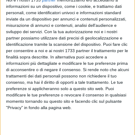
informazioni su un dispositivo, come i cookie, e trattiamo dati
personali, come identificatori univoci e informazioni standard
inviate da un dispositivo per annunci e contenuti personalizzati,
misurazione di annunci e contenuti, analisi dell'audience e
664
sviluppo dei servizi.
Con la tua autorizzazione noi e i nostri
partner possiamo utilizzare dati precisi di geolocalizzazione e
identificazione tramite la scansione del dispositivo. Puoi fare clic
per consentire a noi e ai nostri 1733 partner il trattamento per le
C'è anche una dottoressa di
Bitonto
in servizio all'
ospedale
finalità sopra descritte. In alternativa puoi accedere a
Michele Sarcone
di
Terlizzi
fra i contagiati da
Coronavirus
informazioni più dettagliate e modificare le tue preferenze prima
riscontrati negli ultimi giorni in provincia di Bari. Ad
di acconsentire o di negare il consenso.
Si rende noto che alcuni
annunciarlo è stato il sindaco di Terlizzi,
Ninni Gemmato
,
trattamenti dei dati personali possono non richiedere il tuo
che, durante la sua quotidiana diretta Facebook, ha però
consenso, ma hai il diritto di opporti a tale trattamento. Le tue
anche affermato di attendere ulteriori conferme.
preferenze si applicheranno solo a questo sito web. Puoi
modificare le tue preferenze o revocare il consenso in qualsiasi
momento tornando su questo sito e facendo clic sul pulsante
Già da metà marzo, secondo quanto raccolto dalla
"Privacy" in fondo alla pagina web.
redazione, la donna sui 50 anni, avrebbe accusato un po' di
febbre. Dopo un primo miglioramento, negli scorsi giorni la
verifica sulla sintomatologia si sarebbe nuovamente acuita e
il tampone avrebbe accertato la positività al Covid-19.