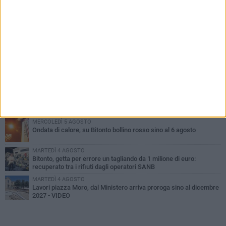
PIÙ LETTI QUESTA SETTIMANA
MARTEDÌ 4 AGOSTO
Armati di bastoni fuggono con l'incasso, rapina in un bar di Bitonto
SABATO 8 AGOSTO
Due latitanti del clan mafioso Capriati arrestati in un casolare di
Bisceglie
VENERDÌ 7 AGOSTO
Furti e assalto al bancomat, arrestato 30enne: deve scontare
quasi 10 anni
MERCOLEDÌ 5 AGOSTO
Ondata di calore, su Bitonto bollino rosso sino al 6 agosto
MARTEDÌ 4 AGOSTO
Bitonto, getta per errore un tagliando da 1 milione di euro:
recuperato tra i rifiuti dagli operatori SANB
MARTEDÌ 4 AGOSTO
Lavori piazza Moro, dal Ministero arriva proroga sino al dicembre
2027 - VIDEO