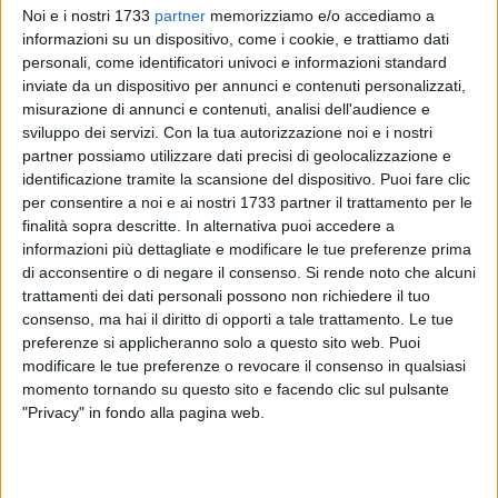
Noi e i nostri 1733
partner
memorizziamo e/o accediamo a
informazioni su un dispositivo, come i cookie, e trattiamo dati
personali, come identificatori univoci e informazioni standard
inviate da un dispositivo per annunci e contenuti personalizzati,
misurazione di annunci e contenuti, analisi dell'audience e
sviluppo dei servizi.
Con la tua autorizzazione noi e i nostri
partner possiamo utilizzare dati precisi di geolocalizzazione e
"
Accolta la nostra proposta, formulata in Consiglio
identificazione tramite la scansione del dispositivo. Puoi fare clic
comunale e portata sul tavolo della Città Metropolitana per
per consentire a noi e ai nostri 1733 partner il trattamento per le
cercare di evitare altri disagi alla circolazione bitontina e alla
finalità sopra descritte. In alternativa puoi accedere a
comunità agricola. La poligonale di Bitonto tornerà ad
informazioni più dettagliate e modificare le tue preferenze prima
di acconsentire o di negare il consenso.
Si rende noto che alcuni
essere un tratto a doppio senso di marcia
". Lo dichiara in
trattamenti dei dati personali possono non richiedere il tuo
una nota il consigliere regionale di Forza Italia, Domenico
consenso, ma hai il diritto di opporti a tale trattamento. Le tue
Damascelli. "
Come è noto
– aggiunge -
un tratto della strada
preferenze si applicheranno solo a questo sito web. Puoi
provinciale 231
(ex 98, all'altezza dell'incrocio con
modificare le tue preferenze o revocare il consenso in qualsiasi
Palombaio)
era stato interdetto alla circolazione dei camion
momento tornando su questo sito e facendo clic sul pulsante
e questi ultimi dirottati sulla poligonale. Abbiamo proposto,
"Privacy" in fondo alla pagina web.
dunque, di bloccare i camion da nord all'altezza di Corato,
per farli transitare da via Trani o Bisceglie sulla 16 Bis per
raggiungere altre destinazioni come il capoluogo. La