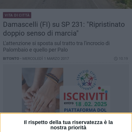
VITA DI CITTÀ
Damascelli (FI) su SP 231: "Ripristinato
doppio senso di marcia"
L'attenzione si sposta sul tratto tra l'incrocio di
Palombaio e quello per Palo
BITONTO -
MERCOLEDÌ 1 MARZO 2017
10.19
Il rispetto della tua riservatezza è la
nostra priorità