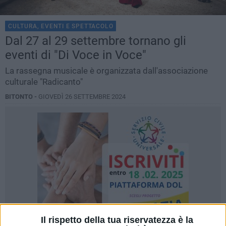
CULTURA, EVENTI E SPETTACOLO
Dal 27 al 29 settembre tornano gli
eventi di "Di Voce in Voce"
La rassegna musicale è organizzata dall'associazione
culturale "Radicanto"
BITONTO -
GIOVEDÌ 26 SETTEMBRE 2024
Il rispetto della tua riservatezza è la