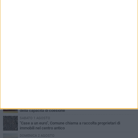
PIÙ LETTI QUESTA SETTIMANA
VENERDÌ 31 LUGLIO
Furti d'auto, scoperta la banda tra Bitonto e Cerignola: 13 arresti, I
NOMI
MARTEDÌ 4 AGOSTO
Armati di bastoni fuggono con l'incasso, rapina in un bar di Bitonto
GIOVEDÌ 30 LUGLIO
Bitonto, Palo e Bitetto insieme per creare centro intercomunale
della capacità di coesione
SABATO 1 AGOSTO
"Case a un euro", Comune chiama a raccolta proprietari di
immobili nel centro antico
DOMENICA 2 AGOSTO