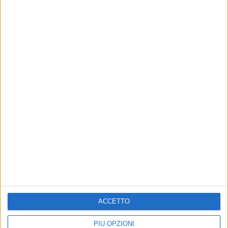
Ricci: «C'è chi vede un cantiere. Io comincio a
vedere una piazza» - VIDEO
6 AGOSTO 2026
Il nuovo Prefetto di Bari si presenta: «Sicurezza
si realizza con educazione di tutti»
ACCETTO
PIÙ OPZIONI