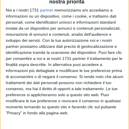
nostra priorità
Noi e i nostri 1731
partner
memorizziamo e/o accediamo a
informazioni su un dispositivo, come i cookie, e trattiamo dati
11
personali, come identificatori univoci e informazioni standard
inviate da un dispositivo per annunci e contenuti personalizzati,
misurazione di annunci e contenuti, analisi dell'audience e
sviluppo dei servizi.
Con la tua autorizzazione noi e i nostri
Secondo fine settimana per il
festival
Di Voce in Voce
, la
partner possiamo utilizzare dati precisi di geolocalizzazione e
rassegna dedicata alle produzioni musicali originali,
identificazione tramite la scansione del dispositivo. Puoi fare clic
organizzata dall'
Associazione Culturale Radicanto
con il
per consentire a noi e ai nostri 1731 partner il trattamento per le
contributo a sostegno della Regione Puglia, dei Comuni di
finalità sopra descritte. In alternativa puoi accedere a
Bari e Bitonto, della Camera di Commercio di Bari e di Puglia
informazioni più dettagliate e modificare le tue preferenze prima
Sounds. Una manifestazione che,
dal 20 settembre al 6
di acconsentire o di negare il consenso.
Si rende noto che alcuni
trattamenti dei dati personali possono non richiedere il tuo
ottobre 2024
sceglie ancora una volta due luoghi della
consenso, ma hai il diritto di opporti a tale trattamento. Le tue
cultura di prim'ordine della regione, come il
Teatro Abeliano
preferenze si applicheranno solo a questo sito web. Puoi
di Bari
(via Padre Massimiliano Kolbe 3) e la
Chiesa di San
modificare le tue preferenze o revocare il consenso in qualsiasi
Francesco d'Assisi della Scarpa di Bitonto
(via Ferrante
momento tornando su questo sito e facendo clic sul pulsante
Aporti), dove
i concerti saranno gratuiti, fino ad esaurimento
"Privacy" in fondo alla pagina web.
posti
.