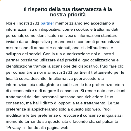
Il rispetto della tua riservatezza è la
nostra priorità
A cura di
VITO TROILO
Noi e i nostri 1731
partner
memorizziamo e/o accediamo a
informazioni su un dispositivo, come i cookie, e trattiamo dati
personali, come identificatori univoci e informazioni standard
La Regione Puglia ha diffuso il bollettino Covid aggiornato a
inviate da un dispositivo per annunci e contenuti personalizzati,
mercoledì 3 agosto 2022.
misurazione di annunci e contenuti, analisi dell'audience e
sviluppo dei servizi.
Con la tua autorizzazione noi e i nostri
partner possiamo utilizzare dati precisi di geolocalizzazione e
Il totale di casi positivi registrati nelle singole
identificazione tramite la scansione del dispositivo. Puoi fare clic
Province pugliesi dall'inizio dell'emergenza
per consentire a noi e ai nostri 1731 partner il trattamento per le
456473 Area Metropolitana di Bari
finalità sopra descritte. In alternativa puoi accedere a
informazioni più dettagliate e modificare le tue preferenze prima
285284 Provincia di Lecce
di acconsentire o di negare il consenso.
Si rende noto che alcuni
200559 Provincia di Foggia
trattamenti dei dati personali possono non richiedere il tuo
191177 Provincia di Taranto
consenso, ma hai il diritto di opporti a tale trattamento. Le tue
132663 Provincia di Brindisi
preferenze si applicheranno solo a questo sito web. Puoi
123310 Provincia Bat
modificare le tue preferenze o revocare il consenso in qualsiasi
13512 residenti fuori regione
momento tornando su questo sito e facendo clic sul pulsante
4720 provincia di residenza non nota
"Privacy" in fondo alla pagina web.