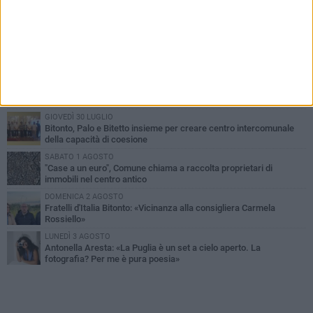
PIÙ LETTI QUESTA SETTIMANA
VENERDÌ 31 LUGLIO
Furti d'auto, scoperta la banda tra Bitonto e Cerignola: 13 arresti, I
NOMI
MARTEDÌ 4 AGOSTO
Armati di bastoni fuggono con l'incasso, rapina in un bar di Bitonto
GIOVEDÌ 30 LUGLIO
Bitonto, Palo e Bitetto insieme per creare centro intercomunale
della capacità di coesione
SABATO 1 AGOSTO
"Case a un euro", Comune chiama a raccolta proprietari di
immobili nel centro antico
DOMENICA 2 AGOSTO
Fratelli d'Italia Bitonto: «Vicinanza alla consigliera Carmela
Rossiello»
LUNEDÌ 3 AGOSTO
Antonella Aresta: «La Puglia è un set a cielo aperto. La
fotografia? Per me è pura poesia»