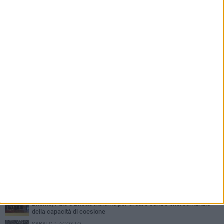
PIÙ LETTI QUESTA SETTIMANA
VENERDÌ 31 LUGLIO
Furti d'auto, scoperta la banda tra Bitonto e Cerignola: 13 arresti, I
NOMI
MARTEDÌ 4 AGOSTO
Armati di bastoni fuggono con l'incasso, rapina in un bar di Bitonto
GIOVEDÌ 30 LUGLIO
Bitonto, Palo e Bitetto insieme per creare centro intercomunale
della capacità di coesione