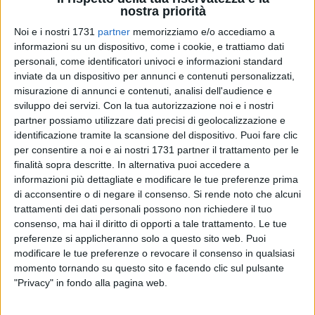
nostra priorità
Noi e i nostri 1731
partner
memorizziamo e/o accediamo a
A cura di
VITO TROILO
informazioni su un dispositivo, come i cookie, e trattiamo dati
personali, come identificatori univoci e informazioni standard
inviate da un dispositivo per annunci e contenuti personalizzati,
misurazione di annunci e contenuti, analisi dell'audience e
La Regione Puglia ha diffuso il bollettino Covid aggiornato a
sviluppo dei servizi.
Con la tua autorizzazione noi e i nostri
martedì 4 ottobre 2022.
partner possiamo utilizzare dati precisi di geolocalizzazione e
identificazione tramite la scansione del dispositivo. Puoi fare clic
Totale casi Puglia: 1.483.574
per consentire a noi e ai nostri 1731 partner il trattamento per le
finalità sopra descritte. In alternativa puoi accedere a
Test effettuati in Puglia: 12.751.923
informazioni più dettagliate e modificare le tue preferenze prima
di acconsentire o di negare il consenso.
Si rende noto che alcuni
L'aggiornamento quotidiano sul numero dei
trattamenti dei dati personali possono non richiedere il tuo
negativizzati e dei deceduti in Puglia
consenso, ma hai il diritto di opporti a tale trattamento. Le tue
Negativizzazioni: 1.461.890
preferenze si applicheranno solo a questo sito web. Puoi
modificare le tue preferenze o revocare il consenso in qualsiasi
Decessi: 9093 (2 nelle ultime ore)
momento tornando su questo sito e facendo clic sul pulsante
"Privacy" in fondo alla pagina web.
Gli attualmente positivi, la percentuale dei
ricoverati e il numero di pazienti in terapia