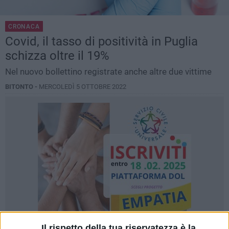
CRONACA
Covid, il tasso di positività in Puglia
schizza oltre il 19%
Nel nuovo bollettino registrate anche altre due vittime
BITONTO -
MERCOLEDÌ 5 OTTOBRE 2022
Il rispetto della tua riservatezza è la