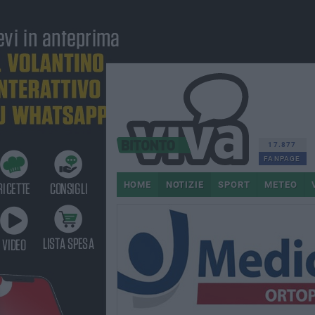
17.877
FANPAGE
HOME
NOTIZIE
SPORT
METEO