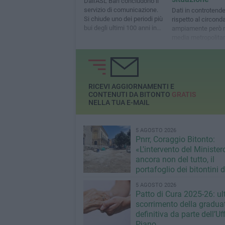
Dall'ASL Bari concludono il
servizio di comunicazione.
Dati in controtend
Si chiude uno dei periodi più
rispetto al circonda
bui degli ultimi 100 anni in
ampiamente però n
tema sanitario
media metropolita
RICEVI AGGIORNAMENTI E
CONTENUTI DA BITONTO
GRATIS
NELLA TUA E-MAIL
5 AGOSTO 2026
Pnrr, Coraggio Bitonto:
«L'intervento del Minister
ancora non del tutto, il
portafoglio dei bitontini 
fallimentare gestione Ric
5 AGOSTO 2026
Patto di Cura 2025-26: ult
scorrimento della gradua
definitiva da parte dell’Uff
Piano