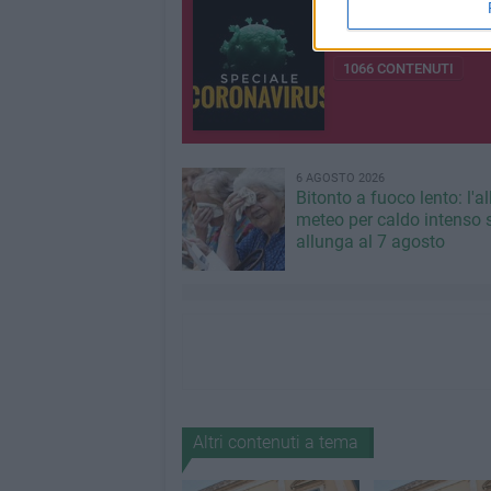
Speciale Coronav
Tutti gli aggiornament
1066 CONTENUTI
6 AGOSTO 2026
Bitonto a fuoco lento: l'al
meteo per caldo intenso s
allunga al 7 agosto
Altri contenuti a tema