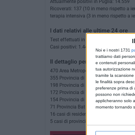
Attualmente positivi in Puglia: 14.559
Ricoverati: 137 (10 in meno rispetto a i
terapia intensiva (3 in meno rispetto a ie
I dati relativi alle ultime 24 ore
Test effettuati in Puglia: 9.518
I
Casi positivi: 1.441 (tasso di positività 
Noi e i nostri 1731
p
trattiamo dati person
Il dettaglio per provincia dei casi 
e contenuti personali
tua autorizzazione no
470 Area Metropolitana di Bari
tramite la scansione 
355 Provincia di Lecce
le finalità sopra des
198 Provincia di Brindisi
preferenze prima di 
172 Provincia di Taranto
possono non richieder
154 Provincia di Foggia
applicheranno solo a
71 Provincia Bat
momento tornando su 
16 casi di residenti fuori regione
5 casi di provincia in via di definizione