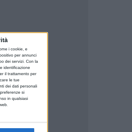
ità
ome i cookie, e
spositivo per annunci
o dei servizi.
Con la
e identificazione
er il trattamento per
icare le tue
ti dei dati personali
 preferenze si
nso in qualsiasi
 web.