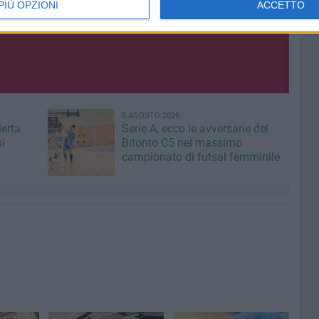
PIÙ OPZIONI
ACCETTO
irus
i
5 AGOSTO 2026
lerta
Serie A, ecco le avversarie del
i
Bitonto C5 nel massimo
campionato di futsal femminile