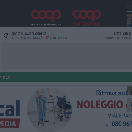
PI
26
°C
CIELO SERENO
NOTIZIE 
34.5°
OGGI MIN
25°
MAX
A
BITONTO
DIRETTORE
ANTO
co
VIDEO
ant
po