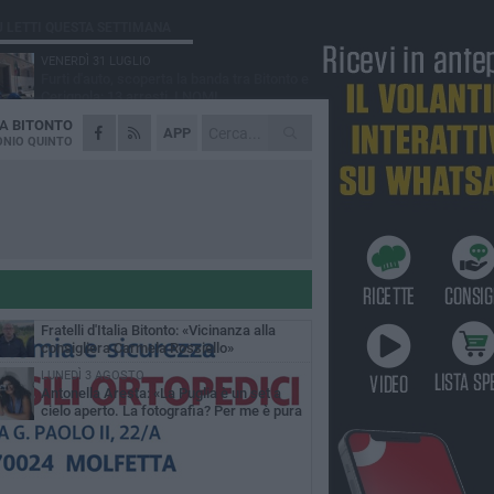
Ù LETTI QUESTA SETTIMANA
VENERDÌ 31 LUGLIO
Furti d'auto, scoperta la banda tra Bitonto e
Cerignola: 13 arresti, I NOMI
DA
BITONTO
MARTEDÌ 4 AGOSTO
APP
Armati di bastoni fuggono con l'incasso,
NIO QUINTO
rapina in un bar di Bitonto
GIOVEDÌ 30 LUGLIO
Bitonto, Palo e Bitetto insieme per creare
centro intercomunale della capacità di
esione
SABATO 1 AGOSTO
"Case a un euro", Comune chiama a
raccolta proprietari di immobili nel centro
ico
DOMENICA 2 AGOSTO
Fratelli d'Italia Bitonto: «Vicinanza alla
consigliera Carmela Rossiello»
LUNEDÌ 3 AGOSTO
Antonella Aresta: «La Puglia è un set a
cielo aperto. La fotografia? Per me è pura
esia»