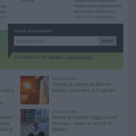
contagi
Ripercorriamo quelle ore
terribili che ci hanno portato
enza
ad una fase della nostra
rio,
storia senza precedenti
ella
negli ultimi 100 anni
na
Iscriviti alla Newsletter
Iscriviti
Iscrivendoti accetti i
termini
e la
privacy policy
5 AGOSTO 2026
Ondata di calore, su Bitonto
o salva,
bollino rosso sino al 6 agosto
da
ci»
4 AGOSTO 2026
eriore
Armati di bastoni fuggono con
toria
l'incasso, rapina in un bar di
icio di
Bitonto