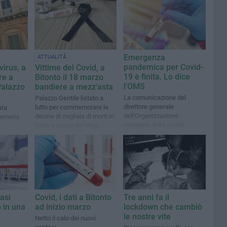
Emergenza
ATTUALITÀ
pandemica per Covid-
virus, a
Vittime del Covid, a
19 è finita. Lo dice
re a
Bitonto il 18 marzo
l'OMS
Palazzo
bandiere a mezz'asta
La comunicazione del
Palazzo Gentile listato a
direttore generale
lutto per commemorare le
ata
dell'Organizzazione
decine di migliaia di morti in
memoria
mondiale della sanità,
Italia a causa del virus
Tedros Ghrebreyesus
asi
Covid, i dati a Bitonto
Tre anni fa il
o in una
ad inizio marzo
lockdown che cambiò
le nostre vite
Netto il calo dei nuovi