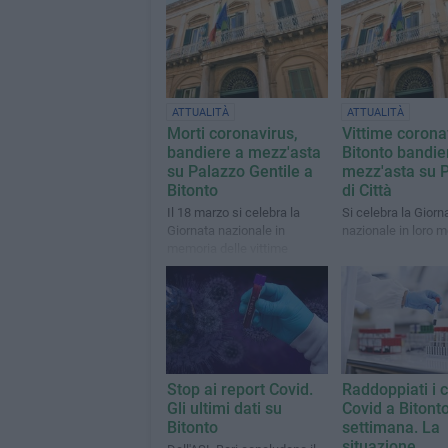
ATTUALITÀ
ATTUALITÀ
Morti coronavirus,
Vittime corona
bandiere a mezz'asta
Bitonto bandie
su Palazzo Gentile a
mezz'asta su 
Bitonto
di Città
Il 18 marzo si celebra la
Si celebra la Giorn
Giornata nazionale in
nazionale in loro 
memoria delle vittime
dell’epidemia
Stop ai report Covid.
Raddoppiati i c
Gli ultimi dati su
Covid a Bitont
Bitonto
settimana. La
situazione