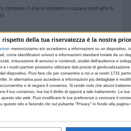
eri), compresi i 6 che al momento occupano posti letto in
ri)
l rispetto della tua riservatezza è la nostra prior
del 15.14%)
artner
memorizziamo e/o accediamo a informazioni su un dispositivo, c
ali, come identificatori univoci e informazioni standard inviate da un di
positivi nelle ultime ore​
zzati, misurazione di annunci e contenuti, analisi dell'audience e svilupp
i e i nostri partner possiamo utilizzare dati precisi di geolocalizzazione 
del dispositivo. Puoi fare clic per consentire a noi e ai nostri 1731 partn
critte. In alternativa puoi accedere a informazioni più dettagliate e modif
acconsentire o di negare il consenso.
Si rende noto che alcuni trattamen
e il tuo consenso, ma hai il diritto di opporti a tale trattamento. Le tue
 questo sito web. Puoi modificare le tue preferenze o revocare il conse
questo sito e facendo clic sul pulsante "Privacy" in fondo alla pagina