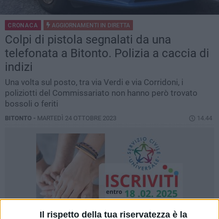
CRONACA
AGGIORNAMENTI IN
DIRETTA
Colpi di pistola segnalati da una
telefonata a Bitonto. Polizia a caccia di
indizi
Una volta sul posto, tra via Verdi e via Corridoni, i
poliziotti del Commissariato non hanno però trovato
bossoli o feriti
BITONTO -
MARTEDÌ 24 OTTOBRE 2023
14.44
Il rispetto della tua riservatezza è la