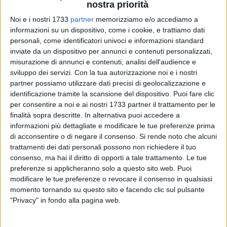
nostra priorità
Noi e i nostri 1733
partner
memorizziamo e/o accediamo a
informazioni su un dispositivo, come i cookie, e trattiamo dati
personali, come identificatori univoci e informazioni standard
inviate da un dispositivo per annunci e contenuti personalizzati,
A cura di
misurazione di annunci e contenuti, analisi dell'audience e
NICOLA MICCIONE
sviluppo dei servizi.
Con la tua autorizzazione noi e i nostri
partner possiamo utilizzare dati precisi di geolocalizzazione e
identificazione tramite la scansione del dispositivo. Puoi fare clic
per consentire a noi e ai nostri 1733 partner il trattamento per le
Momenti di paura, questo pomeriggio, a Bitonto, in centro. A
finalità sopra descritte. In alternativa puoi accedere a
lanciare l'allarme è stata una segnalazione telefonica,
informazioni più dettagliate e modificare le tue preferenze prima
arrivata al numero
113
, di alcuni colpi d'arma da fuoco
di acconsentire o di negare il consenso.
Si rende noto che alcuni
esplosi alle ore 14.00 tra via Verdi e via Corridoni. Notizie che
trattamenti dei dati personali possono non richiedere il tuo
consenso, ma hai il diritto di opporti a tale trattamento. Le tue
hanno fatto pensare alla mala locale, tornata
preferenze si applicheranno solo a questo sito web. Puoi
prepotentemente a fare «cantare le pistole».
modificare le tue preferenze o revocare il consenso in qualsiasi
momento tornando su questo sito e facendo clic sul pulsante
Sul posto sono accorsi i poliziotti del
Commissariato di P.S.
,
"Privacy" in fondo alla pagina web.
guidati personalmente dal vice questore aggiunto
Gerardo
Di Nunno
, i quali, durante il sopralluogo in zona, quasi ad