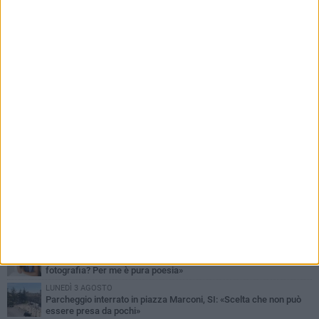
PIÙ LETTI QUESTA SETTIMANA
MARTEDÌ 4 AGOSTO
Armati di bastoni fuggono con l'incasso, rapina in un bar di Bitonto
DOMENICA 2 AGOSTO
Fratelli d'Italia Bitonto: «Vicinanza alla consigliera Carmela
Rossiello»
LUNEDÌ 3 AGOSTO
Antonella Aresta: «La Puglia è un set a cielo aperto. La
fotografia? Per me è pura poesia»
LUNEDÌ 3 AGOSTO
Parcheggio interrato in piazza Marconi, SI: «Scelta che non può
essere presa da pochi»