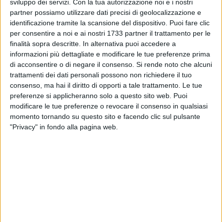
sviluppo dei servizi.
Con la tua autorizzazione noi e i nostri
partner possiamo utilizzare dati precisi di geolocalizzazione e
identificazione tramite la scansione del dispositivo. Puoi fare clic
per consentire a noi e ai nostri 1733 partner il trattamento per le
99
finalità sopra descritte. In alternativa puoi accedere a
informazioni più dettagliate e modificare le tue preferenze prima
di acconsentire o di negare il consenso.
Si rende noto che alcuni
La candidata sindaco del centrodestra illustra uno dei punti
trattamenti dei dati personali possono non richiedere il tuo
irrinunciabili del suo programma di governo della città, in
consenso, ma hai il diritto di opporti a tale trattamento. Le tue
linea con l'invito rivolto ai candidati sindaco dall'artista
preferenze si applicheranno solo a questo sito web. Puoi
modificare le tue preferenze o revocare il consenso in qualsiasi
Franco Sannicandro.
momento tornando su questo sito e facendo clic sul pulsante
"Privacy" in fondo alla pagina web.
«Realizzare un parco giochi accessibile anche ai bambini
diversabili a Bitonto è un punto irrinunciabile del mio
programma elettorale» annuncia Carmela Rossiello.
«Una città inclusiva e accogliente, davvero a misura di tutti,
soprattutto dei più piccoli, è una conquista di civiltà che
Bitonto merita» aggiunge Rossiello, da sempre
particolarmente sensibile ai bisogni dei minori, anche