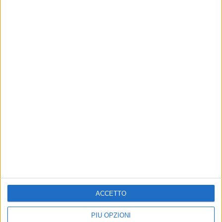
Iscriviti alla Newsletter
ACCETTO
Iscriviti
PIÙ OPZIONI