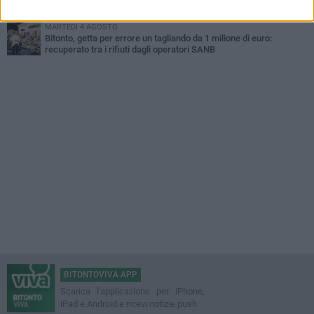
quasi 10 anni
MARTEDÌ 4 AGOSTO
Bitonto, getta per errore un tagliando da 1 milione di euro:
recuperato tra i rifiuti dagli operatori SANB
BITONTOVIVA APP
Scarica l'applicazione per iPhone,
iPad e Android e ricevi notizie push