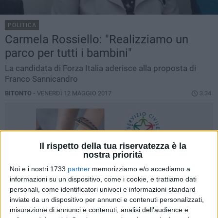
POLITICA
Carmela Rossiello: "Realizziamo un
parco per tutti i bambini"
La candidata di Forza Italia aderisce alla proposta di
Franco Sannicandro
BITONTO -
VENERDÌ 12 MAGGIO 2017
3.34
Il rispetto della tua riservatezza è la
nostra priorità
Noi e i nostri 1733
partner
memorizziamo e/o accediamo a
informazioni su un dispositivo, come i cookie, e trattiamo dati
personali, come identificatori univoci e informazioni standard
inviate da un dispositivo per annunci e contenuti personalizzati,
misurazione di annunci e contenuti, analisi dell'audience e