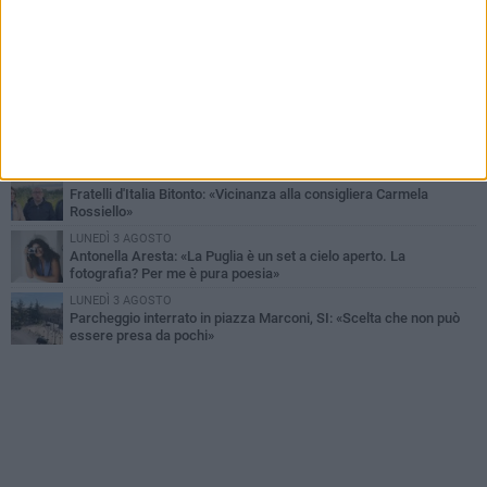
Armati di bastoni fuggono con l'incasso, rapina in un bar di Bitonto
VENERDÌ 31 LUGLIO
Furti d'auto, scoperta la banda tra Bitonto e Cerignola: 13 arresti, I
NOMI
SABATO 1 AGOSTO
"Case a un euro", Comune chiama a raccolta proprietari di
immobili nel centro antico
DOMENICA 2 AGOSTO
Fratelli d'Italia Bitonto: «Vicinanza alla consigliera Carmela
Rossiello»
LUNEDÌ 3 AGOSTO
Antonella Aresta: «La Puglia è un set a cielo aperto. La
fotografia? Per me è pura poesia»
LUNEDÌ 3 AGOSTO
Parcheggio interrato in piazza Marconi, SI: «Scelta che non può
essere presa da pochi»