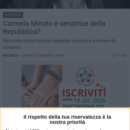
POLITICA
Carmela Minuto è senatrice della
Repubblica?
Secondo indiscrezioni sarebbe riuscita a ottenere lo
scranno
BITONTO -
GIOVEDÌ 22 MARZO 2018
11.58
Il rispetto della tua riservatezza è la
nostra priorità