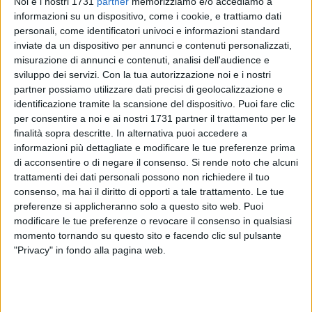
Noi e i nostri 1731
partner
memorizziamo e/o accediamo a
informazioni su un dispositivo, come i cookie, e trattiamo dati
personali, come identificatori univoci e informazioni standard
inviate da un dispositivo per annunci e contenuti personalizzati,
6
misurazione di annunci e contenuti, analisi dell'audience e
sviluppo dei servizi.
Con la tua autorizzazione noi e i nostri
partner possiamo utilizzare dati precisi di geolocalizzazione e
La notizia da
Roma
, se confermata, avrebbe del clamoroso:
identificazione tramite la scansione del dispositivo. Puoi fare clic
Carmela Minuto
è riuscita a ottenere lo scranno nel
Senato
per consentire a noi e ai nostri 1731 partner il trattamento per le
finalità sopra descritte. In alternativa puoi accedere a
della Repubblica.
informazioni più dettagliate e modificare le tue preferenze prima
di acconsentire o di negare il consenso.
Si rende noto che alcuni
Ricapitolando.
trattamenti dei dati personali possono non richiedere il tuo
Carmela Minuto è la candidata di
Forza Italia
nel listino
consenso, ma hai il diritto di opporti a tale trattamento. Le tue
uninoninale per il Senato. Perde la sfida elettorale: il Collegio,
preferenze si applicheranno solo a questo sito web. Puoi
infatti, vota
Bruna Piarulli
dei Cinque Stelle.
modificare le tue preferenze o revocare il consenso in qualsiasi
momento tornando su questo sito e facendo clic sul pulsante
"Privacy" in fondo alla pagina web.
Tuttavia la molfettese è anche la terza candidata di Forza
Italia nel sistema proporzionale. Ed è qui che si gioca la
partita.
Sono le prime ore del mattino del 5 marzo, lo scrutinio