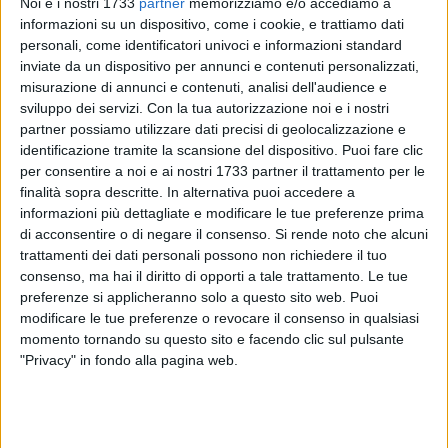
Noi e i nostri 1733
partner
memorizziamo e/o accediamo a
informazioni su un dispositivo, come i cookie, e trattiamo dati
personali, come identificatori univoci e informazioni standard
inviate da un dispositivo per annunci e contenuti personalizzati,
243
misurazione di annunci e contenuti, analisi dell'audience e
sviluppo dei servizi.
Con la tua autorizzazione noi e i nostri
partner possiamo utilizzare dati precisi di geolocalizzazione e
Domani, giovedì 9 aprile, a partire dalle ore 17, in diretta sui
identificazione tramite la scansione del dispositivo. Puoi fare clic
portali del network Viva e sulle rispettive pagine Facebook
per consentire a noi e ai nostri 1733 partner il trattamento per le
finalità sopra descritte. In alternativa puoi accedere a
ufficiali intervisteremo in diretta due ospiti, importanti
informazioni più dettagliate e modificare le tue preferenze prima
personalità del territorio: Pippo Cannillo, presidente e
di acconsentire o di negare il consenso.
Si rende noto che alcuni
amministratore delegato Maiora srl, e Francesco Pomarico,
trattamenti dei dati personali possono non richiedere il tuo
direttore generale Gruppo Megamark.
consenso, ma hai il diritto di opporti a tale trattamento. Le tue
preferenze si applicheranno solo a questo sito web. Puoi
Una diretta "da casa" condotta dal giornalista Antonio Quinto
modificare le tue preferenze o revocare il consenso in qualsiasi
per raccontare l'attualità del momento che noi tutti stiamo
momento tornando su questo sito e facendo clic sul pulsante
"Privacy" in fondo alla pagina web.
vivendo, con un focus sulle aziende locali che vivono
attraverso il loro lavoro il forte mutamento della nostra
quotidianità.
Si parlerà di economia locale, di idee per la ripartenza, di