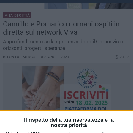
VITA DI CITTÀ
Cannillo e Pomarico domani ospiti in
diretta sul network Viva
Approfondimento sulla ripartenza dopo il Coronavirus:
orizzonti, progetti, speranze
BITONTO -
MERCOLEDÌ 8 APRILE 2020
20.17
Il rispetto della tua riservatezza è la
nostra priorità