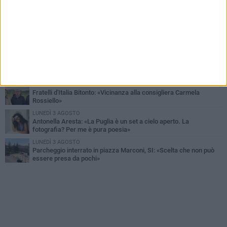
Armati di bastoni fuggono con l'incasso, rapina in un bar di Bitonto
VENERDÌ 31 LUGLIO
Furti d'auto, scoperta la banda tra Bitonto e Cerignola: 13 arresti, I
NOMI
SABATO 1 AGOSTO
"Case a un euro", Comune chiama a raccolta proprietari di
immobili nel centro antico
DOMENICA 2 AGOSTO
Fratelli d'Italia Bitonto: «Vicinanza alla consigliera Carmela
Rossiello»
LUNEDÌ 3 AGOSTO
Antonella Aresta: «La Puglia è un set a cielo aperto. La
fotografia? Per me è pura poesia»
LUNEDÌ 3 AGOSTO
Parcheggio interrato in piazza Marconi, SI: «Scelta che non può
essere presa da pochi»