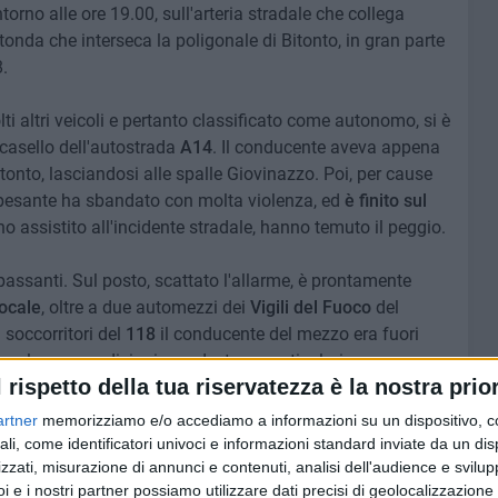
torno alle ore 19.00, sull'arteria stradale che collega
otonda che interseca la poligonale di Bitonto, in gran parte
.
olti altri veicoli e pertanto classificato come autonomo, si è
 casello dell'autostrada
A14
. Il conducente aveva appena
Bitonto, lasciandosi alle spalle Giovinazzo. Poi, per cause
pesante ha sbandato con molta violenza, ed
è finito sul
no assistito all'incidente stradale, hanno temuto il peggio.
i passanti. Sul posto, scattato l'allarme, è prontamente
ocale
, oltre a due automezzi dei
Vigili del Fuoco
del
ei soccorritori del
118
il conducente del mezzo era fuori
so, le sue condizioni non destano particolari
l rispetto della tua riservatezza è la nostra prior
lo tanto spavento, anche se è stato invitato a sottoporsi
artner
memorizziamo e/o accediamo a informazioni su un dispositivo, c
ali, come identificatori univoci e informazioni standard inviate da un di
Comando di Bitonto
, competenti per territorio, si sono
zzati, misurazione di annunci e contenuti, analisi dell'audience e svilupp
i e i nostri partner possiamo utilizzare dati precisi di geolocalizzazione 
 dinamica, ma in particolare della gestione della viabilità