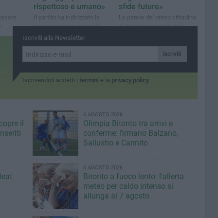
rispettoso e umano»
sfide future»
sessore
Il partito ha indirizzato le
Le parole del primo cittadino
e
proprie osservazioni agli
di Bitonto a seguito della
ota di
assessori Bonasia e
nomina
Iscriviti alla Newsletter
Mangini
Iscriviti
Iscrivendoti accetti i
termini
e la
privacy policy
6 AGOSTO 2026
copre il
Olimpia Bitonto tra arrivi e
seriti
conferme: firmano Balzano,
Sallustio e Cannito
6 AGOSTO 2026
Beat
Bitonto a fuoco lento: l'allerta
meteo per caldo intenso si
allunga al 7 agosto