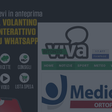
17.877
FANPAGE
HOME
NOTIZIE
SPORT
METEO