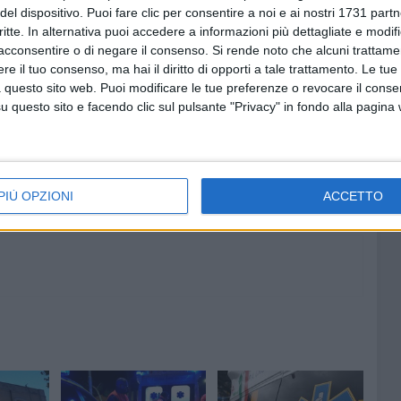
del dispositivo. Puoi fare clic per consentire a noi e ai nostri 1731 partn
 88. Il camion ha sbandato con violenza, ma le cause
critte. In alternativa puoi accedere a informazioni più dettagliate e modif
acconsentire o di negare il consenso.
Si rende noto che alcuni trattamen
e il tuo consenso, ma hai il diritto di opporti a tale trattamento. Le tue
 questo sito web. Puoi modificare le tue preferenze o revocare il conse
questo sito e facendo clic sul pulsante "Privacy" in fondo alla pagina
6 AGOSTO 2026
i
Bitonto C5, colpo da novanta:
ealizza
arriva la fuoriclasse brasiliana
Vanessa Pereira
PIÙ OPZIONI
ACCETTO