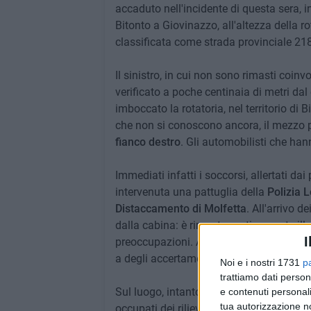
accaduto nell'incidente di questa sera, in
Bitonto a Giovinazzo, all'altezza della r
classificata come strada provinciale 218
Il sinistro, in cui non sono rimasti coinv
verificato a poche centinaia di metri dal
imboccato la rotatoria, nel territorio di 
che non si conoscono ancora, il mezzo 
fianco destro
. Gli automobilisti che han
Immediati infatti i soccorsi, allertati da
intervenuta una pattuglia della
Polizia L
Distaccamento di Molfetta
. All'arrivo d
dalla cabina: è rimasto praticamente ille
I
preoccupazioni. Alcune escoriazioni e so
a degli accertamenti.
Noi e i nostri 1731
p
trattiamo dati person
Sul luogo, intanto, gli agenti arrivati dal
e contenuti personali
tua autorizzazione no
occupati dei rilievi volti a ricostruire la