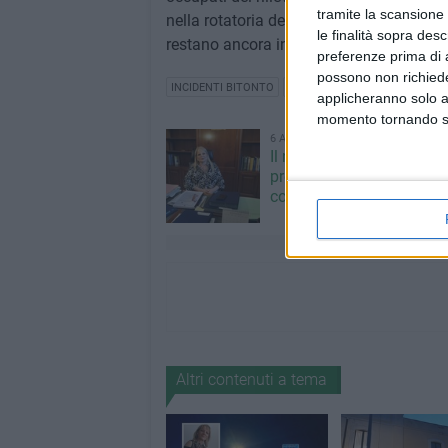
tramite la scansione 
nella rotatoria della strada provinciale
le finalità sopra des
restano ancora in fase di accertamento.
preferenze prima di 
possono non richieder
INCIDENTI BITONTO
POLIZIA LOCALE BITONTO
applicheranno solo a
momento tornando su 
6 AGOSTO 2026
Il nuovo Prefetto di Bari s
presenta: «Sicurezza si r
con educazione di tutti»
Altri contenuti a tema