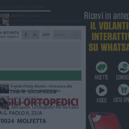
Ù LETTI QUESTA SETTIMANA
VENERDÌ 31 LUGLIO
Furti d'auto, scoperta la banda tra Bitonto e
Cerignola: 13 arresti, I NOMI
DA
BITONTO
MARTEDÌ 4 AGOSTO
APP
Armati di bastoni fuggono con l'incasso,
NIO QUINTO
rapina in un bar di Bitonto
GIOVEDÌ 30 LUGLIO
Bitonto, Palo e Bitetto insieme per creare
centro intercomunale della capacità di
esione
SABATO 1 AGOSTO
"Case a un euro", Comune chiama a
raccolta proprietari di immobili nel centro
ico
DOMENICA 2 AGOSTO
Fratelli d'Italia Bitonto: «Vicinanza alla
consigliera Carmela Rossiello»
LUNEDÌ 3 AGOSTO
Antonella Aresta: «La Puglia è un set a
cielo aperto. La fotografia? Per me è pura
esia»