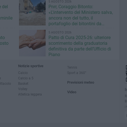
5 AGOSTO 2026
e del
Pnrr, Coraggio Bitonto:
«L'intervento del Ministero salva,
minile
ancora non del tutto, il
portafoglio dei bitontini da
fallimentare gestione Ricci»
5 AGOSTO 2026
nto
Patto di Cura 2025-26: ulteriore
gosto
scorrimento della graduatoria
definitiva da parte dell’Ufficio di
Piano
Notizie sportive
Tennis
Calcio
Sport a 360°
e
Calcio a 5
Previsioni meteo
ettacolo
Basket
Volley
I
Video
Atletica leggera
R
B
i