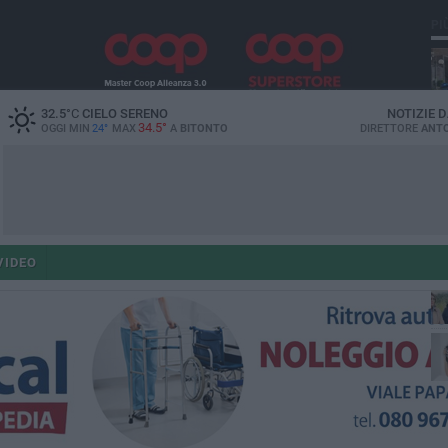
PI
32.5
°C
CIELO SERENO
NOTIZIE 
34.5°
OGGI MIN
24°
MAX
A
BITONTO
DIRETTORE
ANTO
co
VIDEO
ant
po