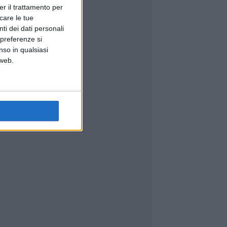
er il trattamento per
icare le tue
ti dei dati personali
 preferenze si
nso in qualsiasi
 web.