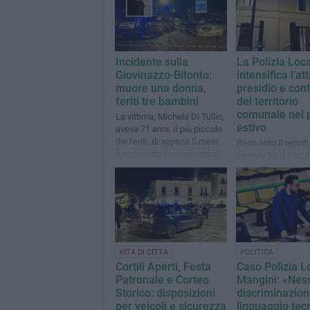
Incidente sulla
La Polizia Loc
Giovinazzo-Bitonto:
intensifica l’att
muore una donna,
presidio e cont
feriti tre bambini
del territorio
comunale nel 
La vittima, Michela Di Tullio,
estivo
aveva 71 anni. Il più piccolo
dei feriti, di appena 5 mesi,
Reso noto il report 
è ricoverato in osservazione
periodo tra il 5 ed i
per delle fratture craniche
VITA DI CITTÀ
POLITICA
Cortili Aperti, Festa
Caso Polizia L
Patronale e Corteo
Mangini: «Nes
Storico: disposizioni
discriminazion
per veicoli e sicurezza
linguaggio tec