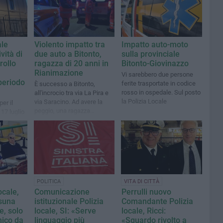
ale
Violento impatto tra
Impatto auto-moto
ività di
due auto a Bitonto,
sulla provinciale
rollo
ragazza di 20 anni in
Bitonto-Giovinazzo
Rianimazione
Vi sarebbero due persone
periodo
ferite trasportate in codice
È successo a Bitonto,
rosso in ospedale. Sul posto
all'incrocio tra via La Pira e
la Polizia Locale
via Saracino. Ad avere la
per il
peggio, una ragazza
l 17 luglio
trasportata al Policlinico di
Bari
POLITICA
VITA DI CITTÀ
ocale,
Comunicazione
Perrulli nuovo
suna
istituzionale Polizia
Comandante Polizia
e, solo
locale, SI: «Serve
locale, Ricci:
nico da
linguaggio più
«Sguardo rivolto a