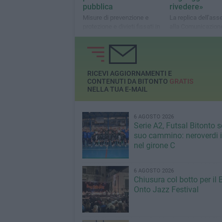
pubblica
rivedere»
Misure di prevenzione e
La replica dell'as
protezione e divieti fissati in
alla Comunicazion
tre distinte ordinanze del
istituzionale alla n
Servizio Polizia locale
Sinistra Italiana
RICEVI AGGIORNAMENTI E
CONTENUTI DA BITONTO
GRATIS
NELLA TUA E-MAIL
6 AGOSTO 2026
Serie A2, Futsal Bitonto s
suo cammino: neroverdi in
nel girone C
6 AGOSTO 2026
Chiusura col botto per il 
Onto Jazz Festival