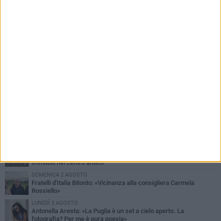
PIÙ LETTI QUESTA SETTIMANA
MARTEDÌ 4 AGOSTO
Armati di bastoni fuggono con l'incasso, rapina in un bar di Bitonto
VENERDÌ 31 LUGLIO
Furti d'auto, scoperta la banda tra Bitonto e Cerignola: 13 arresti, I
NOMI
SABATO 1 AGOSTO
"Case a un euro", Comune chiama a raccolta proprietari di
immobili nel centro antico
DOMENICA 2 AGOSTO
Fratelli d'Italia Bitonto: «Vicinanza alla consigliera Carmela
Rossiello»
LUNEDÌ 3 AGOSTO
Antonella Aresta: «La Puglia è un set a cielo aperto. La
fotografia? Per me è pura poesia»