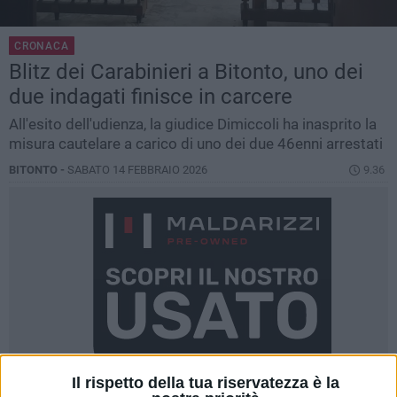
CRONACA
Blitz dei Carabinieri a Bitonto, uno dei
due indagati finisce in carcere
All'esito dell'udienza, la giudice Dimiccoli ha inasprito la
misura cautelare a carico di uno dei due 46enni arrestati
BITONTO -
SABATO 14 FEBBRAIO 2026
9.36
Il rispetto della tua riservatezza è la