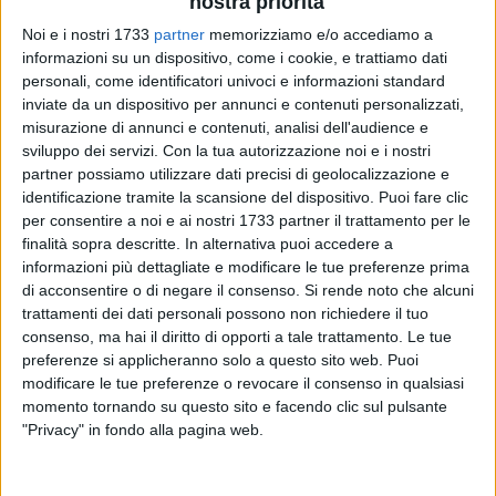
nostra priorità
Noi e i nostri 1733
partner
memorizziamo e/o accediamo a
informazioni su un dispositivo, come i cookie, e trattiamo dati
14
A cura di
personali, come identificatori univoci e informazioni standard
NICOLA MICCIONE
inviate da un dispositivo per annunci e contenuti personalizzati,
misurazione di annunci e contenuti, analisi dell'audience e
sviluppo dei servizi.
Con la tua autorizzazione noi e i nostri
partner possiamo utilizzare dati precisi di geolocalizzazione e
Dai domiciliari è finito in carcere, a Bari, il 46enne
Antonio
identificazione tramite la scansione del dispositivo. Puoi fare clic
Bellavista
arrestato a Bitonto dai
Carabinieri
per detenzione
per consentire a noi e ai nostri 1733 partner il trattamento per le
ai fini di spaccio di sostanze stupefacenti, mentre per il
finalità sopra descritte. In alternativa puoi accedere a
46enne
Giuseppe Muzio
è stata confermata la detenzione
informazioni più dettagliate e modificare le tue preferenze prima
di acconsentire o di negare il consenso.
Si rende noto che alcuni
domiciliare. I due indagati sono difesi dagli avvocati
Michele
trattamenti dei dati personali possono non richiedere il tuo
Pasculli e Damiano Somma
.
consenso, ma hai il diritto di opporti a tale trattamento. Le tue
preferenze si applicheranno solo a questo sito web. Puoi
La decisione di inasprire una delle due misure cautelari è
modificare le tue preferenze o revocare il consenso in qualsiasi
stata presa ieri mattina dalla giudice del
Tribunale
del
momento tornando su questo sito e facendo clic sul pulsante
capoluogo pugliese,
Giovanna Dimiccoli
, dinanzi a cui si è
"Privacy" in fondo alla pagina web.
svolta l'udienza di convalida. I fatti risalgono a mercoledì,
quando i militari della
Compagnia di Modugno
, con le unità