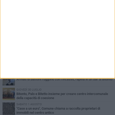
PIÙ LETTI QUESTA SETTIMANA
VENERDÌ 31 LUGLIO
Furti d'auto, scoperta la banda tra Bitonto e Cerignola: 13 arresti, I
NOMI
MARTEDÌ 4 AGOSTO
Armati di bastoni fuggono con l'incasso, rapina in un bar di Bitonto
GIOVEDÌ 30 LUGLIO
Bitonto, Palo e Bitetto insieme per creare centro intercomunale
della capacità di coesione
SABATO 1 AGOSTO
"Case a un euro", Comune chiama a raccolta proprietari di
immobili nel centro antico