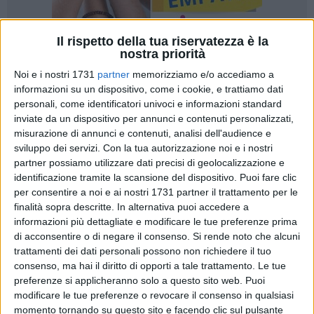
Il rispetto della tua riservatezza è la
nostra priorità
73
A cura di
Noi e i nostri 1731
partner
memorizziamo e/o accediamo a
MASSIMILIANO DILETTUSO
informazioni su un dispositivo, come i cookie, e trattiamo dati
personali, come identificatori univoci e informazioni standard
inviate da un dispositivo per annunci e contenuti personalizzati,
Bitonto in lutto per la scomparsa di
Silvana Dimundo
,
misurazione di annunci e contenuti, analisi dell'audience e
sviluppo dei servizi.
Con la tua autorizzazione noi e i nostri
comandante della
Polizia locale
, venuta a mancare nella
partner possiamo utilizzare dati precisi di geolocalizzazione e
giornata di ieri all'età di 60 anni. Una notizia che ha colpito
identificazione tramite la scansione del dispositivo. Puoi fare clic
profondamente non solo il Corpo che guidava da poco meno
per consentire a noi e ai nostri 1731 partner il trattamento per le
di quattro anni, ma l'intera comunità cittadina che in lei ha
finalità sopra descritte. In alternativa puoi accedere a
sempre riconosciuto una figura di riferimento autorevole e
informazioni più dettagliate e modificare le tue preferenze prima
profondamente legata al senso delle istituzioni.
di acconsentire o di negare il consenso.
Si rende noto che alcuni
trattamenti dei dati personali possono non richiedere il tuo
consenso, ma hai il diritto di opporti a tale trattamento. Le tue
Classe 1965, Silvana Dimundo aveva alle spalle una carriera
preferenze si applicheranno solo a questo sito web. Puoi
ultratrentennale nella Polizia locale, iniziata nel
1991
. Un
modificare le tue preferenze o revocare il consenso in qualsiasi
percorso professionale costruito con impegno costante,
momento tornando su questo sito e facendo clic sul pulsante