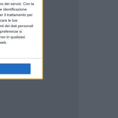
o dei servizi.
Con la
e identificazione
er il trattamento per
icare le tue
ti dei dati personali
 preferenze si
nso in qualsiasi
 web.