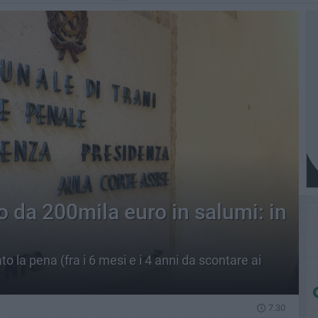
no da 200mila euro in salumi: in
o la pena (fra i 6 mesi e i 4 anni da scontare ai
7.30