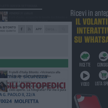
Ù LETTI QUESTA SETTIMANA
VENERDÌ 31 LUGLIO
Furti d'auto, scoperta la banda tra Bitonto e
Cerignola: 13 arresti, I NOMI
DA
BITONTO
MARTEDÌ 4 AGOSTO
APP
Armati di bastoni fuggono con l'incasso,
NIO QUINTO
rapina in un bar di Bitonto
GIOVEDÌ 30 LUGLIO
Bitonto, Palo e Bitetto insieme per creare
centro intercomunale della capacità di
esione
SABATO 1 AGOSTO
"Case a un euro", Comune chiama a
raccolta proprietari di immobili nel centro
ico
DOMENICA 2 AGOSTO
Fratelli d'Italia Bitonto: «Vicinanza alla
consigliera Carmela Rossiello»
LUNEDÌ 3 AGOSTO
Antonella Aresta: «La Puglia è un set a
cielo aperto. La fotografia? Per me è pura
esia»