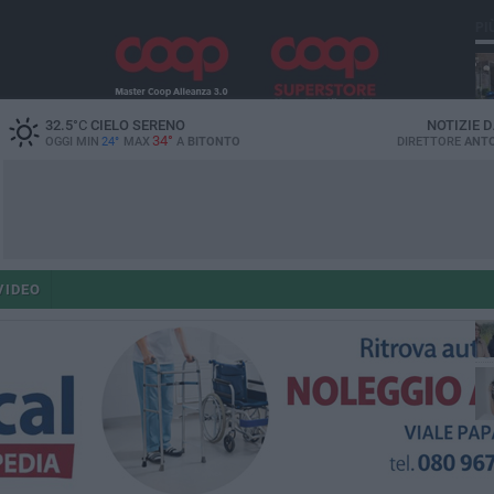
PI
32.5
°C
CIELO SERENO
NOTIZIE 
34°
OGGI MIN
24°
MAX
A
BITONTO
DIRETTORE
ANTO
co
VIDEO
ant
po