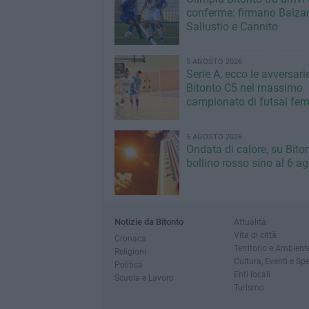
conferme: firmano Balza
Sallustio e Cannito
5 AGOSTO 2026
Serie A, ecco le avversari
Bitonto C5 nel massimo
campionato di futsal fem
5 AGOSTO 2026
Ondata di calore, su Bito
bollino rosso sino al 6 a
Notizie da Bitonto
Attualità
Vita di città
Cronaca
Territorio e Ambient
Religioni
Cultura, Eventi e Sp
Politica
Enti locali
Scuola e Lavoro
Turismo