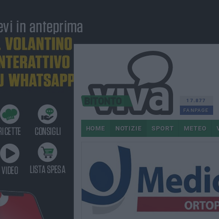
17.877
FANPAGE
HOME
NOTIZIE
SPORT
METEO