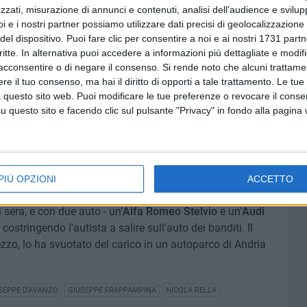
zzati, misurazione di annunci e contenuti, analisi dell'audience e svilupp
 imputati alla sbarra (
Nicola Quaranta, Giuseppe Giulitto,
i e i nostri partner possiamo utilizzare dati precisi di geolocalizzazione 
gorio De Pascalis, Giuseppe Tortora, Rosario Cristini e
del dispositivo. Puoi fare clic per consentire a noi e ai nostri 1731 partn
o il parere favorevole la
Procura della Repubblica di
critte. In alternativa puoi accedere a informazioni più dettagliate e modif
acconsentire o di negare il consenso.
Si rende noto che alcuni trattamen
e il tuo consenso, ma hai il diritto di opporti a tale trattamento. Le tue
, sono arrivati ad un mese dall'assalto avvenuto a Corato.
 questo sito web. Puoi modificare le tue preferenze o revocare il conse
questo sito e facendo clic sul pulsante "Privacy" in fondo alla pagina
in poche settimane agli indagati, i quali facevano parte,
o al punto da riuscire a isolare l'obiettivo dei loro colpi e
il 24 marzo scorso quando nella loro rete è finito un
1 con un carico di salumi del valore di circa 200mila
PIÙ OPZIONI
ACCETTO
i sera, e con due auto - un'
Alfa Romeo Stelvio
e un'
Audi
costringendo l'autista a salire sull'auto dei banditi. Il
zo, lo ha svuotato del carico in un autoparco di Andria
SEPPE D’AVANZO
GIUSEPPE FRAPPAMPINA
NICOLA RELLA