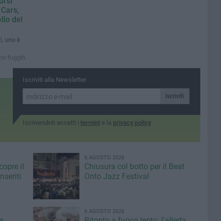
ursi
 Cars,
ello del
i, uno è
no fuggiti.
 cittadino
Iscriviti alla Newsletter
Iscriviti
Iscrivendoti accetti i
termini
e la
privacy policy
6 AGOSTO 2026
copre il
Chiusura col botto per il Beat
seriti
Onto Jazz Festival
6 AGOSTO 2026
e
Bitonto a fuoco lento: l'allerta