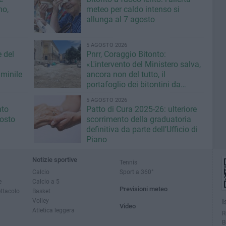
no,
meteo per caldo intenso si
allunga al 7 agosto
5 AGOSTO 2026
e del
Pnrr, Coraggio Bitonto:
«L'intervento del Ministero salva,
minile
ancora non del tutto, il
portafoglio dei bitontini da
fallimentare gestione Ricci»
5 AGOSTO 2026
nto
Patto di Cura 2025-26: ulteriore
gosto
scorrimento della graduatoria
definitiva da parte dell’Ufficio di
Piano
Notizie sportive
Tennis
Calcio
Sport a 360°
e
Calcio a 5
Previsioni meteo
ettacolo
Basket
Volley
I
Video
Atletica leggera
R
B