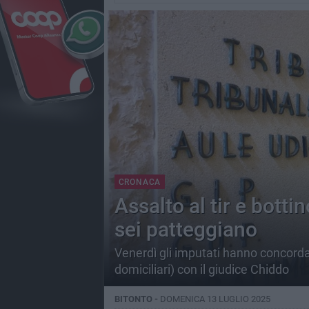
CRONACA
Assalto al tir e botti
sei patteggiano
Venerdì gli imputati hanno concordat
domiciliari) con il giudice Chiddo
BITONTO -
DOMENICA 13 LUGLIO 2025