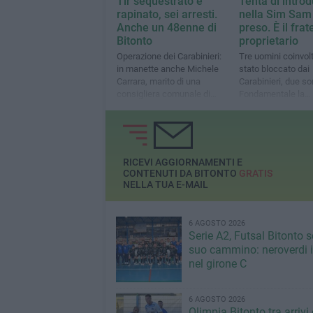
Tir sequestrato e
Tenta di introd
rapinato, sei arresti.
nella Sim Sam
Anche un 48enne di
preso. È il frat
Bitonto
proprietario
Operazione dei Carabinieri:
Tre uomini coinvolt
in manette anche Michele
stato bloccato dai
Carrara, marito di una
Carabinieri, due so
consigliera comunale di
Fondamentale la
Molfetta
segnalazione di un
RICEVI AGGIORNAMENTI E
CONTENUTI DA BITONTO
GRATIS
NELLA TUA E-MAIL
6 AGOSTO 2026
Serie A2, Futsal Bitonto s
suo cammino: neroverdi in
nel girone C
6 AGOSTO 2026
Olimpia Bitonto tra arrivi 