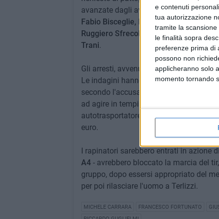
e contenuti personali
avanzate dagli avvocati difensori dei sei
tua autorizzazione no
Fabio Bisceglie, Nicola Lerario, Giangre
tramite la scansione 
Ruggiero Sfrecola
), alle quali aveva dat
le finalità sopra des
Trani
.
preferenze prima di 
possono non richieder
Gli arresti, avvenuti lo scorso 8 maggio
applicheranno solo a
momento tornando su 
Le indagini hanno consentito di arrivare 
secondo l'accusa, di un gruppo organizzat
ad agire in tempi rapidi. Come accaduto 
autotrasportatore che viaggiava sulla 23
euro.
I rapinatori sarebbero entrati in azione d
A4
- avrebbero bloccato la marcia del tir, 
gruppo, dopo essersi appropriato del mez
per poi rilasciare l'uomo a Terlizzi.
MICHELE CARRARA
FRANCESCO FORTUNATO
GIU
RICCARDO GUGLIELMI