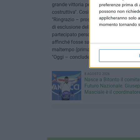
grande vittoria per cui abbiamo lavorato 
preferenze prima di 
possono non richieder
costruttiva". Così Domenico Damascelli, c
applicheranno solo a
"Ringrazio – prosegue – le strutture reg
momento tornando su 
di esclusione delle due province, compie
partecipato personalmente. Abbiamo pres
affinché fosse sanata una falla che pen
maltempo (prima ancora che dalla politi
"Oggi – conclude Damascelli – è una buon
8 AGOSTO 2026
Nasce a Bitonto il comita
Futuro Nazionale. Giuse
Masciale è il coordinator