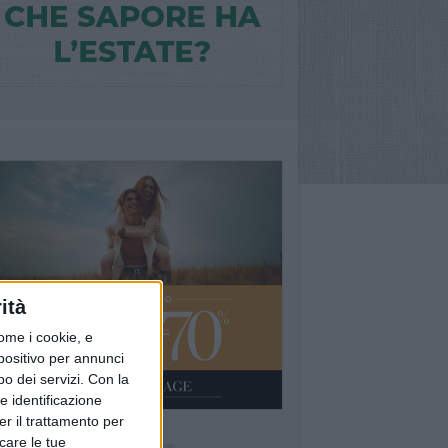
ità
ome i cookie, e
spositivo per annunci
o dei servizi.
Con la
e identificazione
er il trattamento per
Ù LETTI QUESTA SETTIMANA
icare le tue