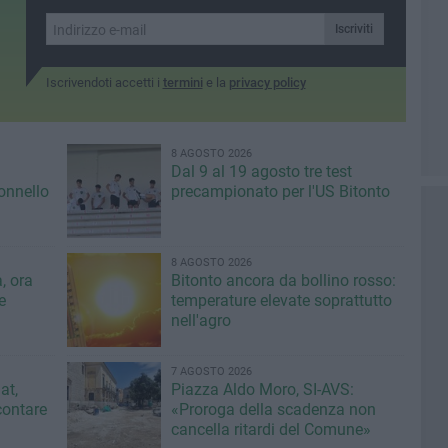
Iscriviti
Iscrivendoti accetti i
termini
e la
privacy policy
8 AGOSTO 2026
Dal 9 al 19 agosto tre test
lonnello
precampionato per l'US Bitonto
8 AGOSTO 2026
, ora
Bitonto ancora da bollino rosso:
e
temperature elevate soprattutto
nell'agro
7 AGOSTO 2026
at,
Piazza Aldo Moro, SI-AVS:
contare
«Proroga della scadenza non
cancella ritardi del Comune»