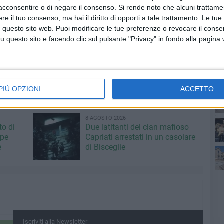
nella nostra attività di opposizione serena, decisa e
acconsentire o di negare il consenso.
Si rende noto che alcuni trattamen
e il tuo consenso, ma hai il diritto di opporti a tale trattamento. Le tue
onsigliere regionale di Forza Italia.
 questo sito web. Puoi modificare le tue preferenze o revocare il conse
ionali che si sono attivate subito dopo le nostre denunce
questo sito e facendo clic sul pulsante "Privacy" in fondo alla pagina
ndo immediati sopralluoghi negli agri rurali, a cui ho
entato richieste di audizioni in Commissione Agricoltura
alizzava territori già gravemente danneggiato dal
ca!)".
PIÙ OPZIONI
ACCETTO
po
a giornata per gli agricoltori pugliesi".
po
8 AGOSTO 2026
to di
Due latitanti del clan mafioso
ppe
Capriati arrestati in un casolare
op
e
di Bisceglie
Iscriviti alla Newsletter