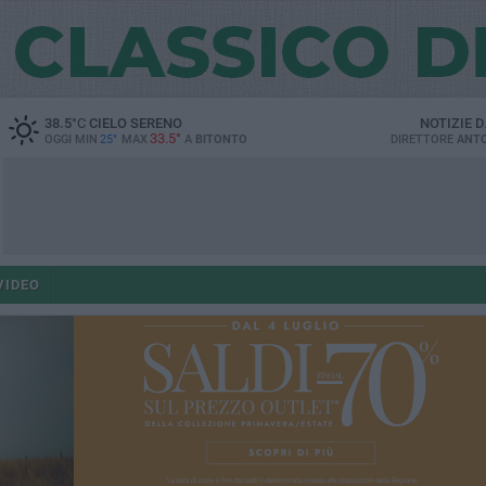
38.5
°C
CIELO SERENO
NOTIZIE 
33.5°
OGGI MIN
25°
MAX
A
BITONTO
DIRETTORE
ANTO
VIDEO