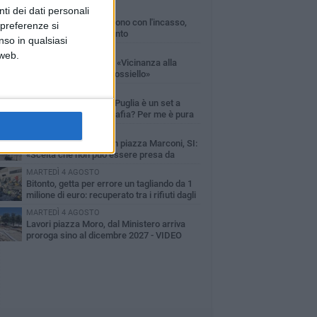
ti dei dati personali
MARTEDÌ 4 AGOSTO
Armati di bastoni fuggono con l'incasso,
 preferenze si
rapina in un bar di Bitonto
nso in qualsiasi
DOMENICA 2 AGOSTO
 web.
Fratelli d'Italia Bitonto: «Vicinanza alla
consigliera Carmela Rossiello»
LUNEDÌ 3 AGOSTO
Antonella Aresta: «La Puglia è un set a
cielo aperto. La fotografia? Per me è pura
esia»
LUNEDÌ 3 AGOSTO
Parcheggio interrato in piazza Marconi, SI:
«Scelta che non può essere presa da
chi»
MARTEDÌ 4 AGOSTO
Bitonto, getta per errore un tagliando da 1
milione di euro: recuperato tra i rifiuti dagli
eratori SANB
MARTEDÌ 4 AGOSTO
Lavori piazza Moro, dal Ministero arriva
proroga sino al dicembre 2027 - VIDEO