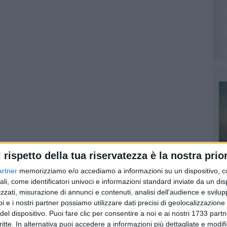
l rispetto della tua riservatezza è la nostra prior
artner
memorizziamo e/o accediamo a informazioni su un dispositivo, c
ali, come identificatori univoci e informazioni standard inviate da un di
d by
zzati, misurazione di annunci e contenuti, analisi dell'audience e svilupp
i e i nostri partner possiamo utilizzare dati precisi di geolocalizzazione 
berazione di Giunta regionale per ricomprendere anche i
del dispositivo. Puoi fare clic per consentire a noi e ai nostri 1733 partn
PI
er i danni provocati dalla nevicata del gennaio scorso, è una
critte. In alternativa puoi accedere a informazioni più dettagliate e modif