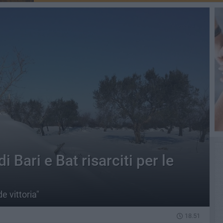
i Bari e Bat risarciti per le
e vittoria"
18.51