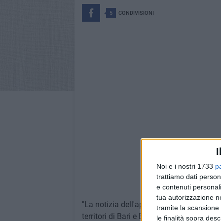
5
CONDIVISIONI
I
Noi e i nostri 1733
p
trattiamo dati person
Powere
e contenuti personali
tua autorizzazione no
"La notizia dell'approvazione della deli
tramite la scansione 
territori di Bari e Bat nei risarcimenti p
le finalità sopra des