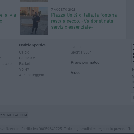
7 AGOSTO 2026
: al via
Piazza Unità d'Italia, la fontana
eo
resta a secco. «Va ripristinata:
servizio essenziale»
Notizie sportive
Tennis
Calcio
Sport a 360°
e
Calcio a 5
Previsioni meteo
ettacolo
Basket
Volley
I
Video
Atletica leggera
R
B
i
TY NEWS PLATFORM
News srl. Partita iva 08059640725. Testata giornalistica registrata presso il Tribunale