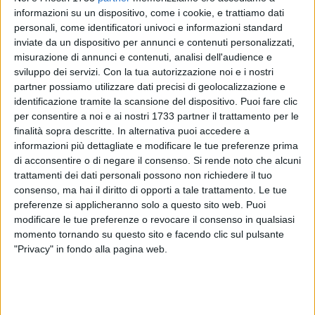
informazioni su un dispositivo, come i cookie, e trattiamo dati
personali, come identificatori univoci e informazioni standard
inviate da un dispositivo per annunci e contenuti personalizzati,
misurazione di annunci e contenuti, analisi dell'audience e
sviluppo dei servizi.
Con la tua autorizzazione noi e i nostri
partner possiamo utilizzare dati precisi di geolocalizzazione e
La
Protezione Civile regionale
ha diffuso un messaggio di
identificazione tramite la scansione del dispositivo. Puoi fare clic
allerta meteo gialla
(criticità ordinaria) per rischio
per consentire a noi e ai nostri 1733 partner il trattamento per le
idrogeologico e idrogeologico per
temporali
valido dalle
ore
finalità sopra descritte. In alternativa puoi accedere a
informazioni più dettagliate e modificare le tue preferenze prima
8
alle
ore 20
di domani, mercoledì 3 giugno.
di acconsentire o di negare il consenso.
Si rende noto che alcuni
trattamenti dei dati personali possono non richiedere il tuo
L'avviso, che interessa tutto il territorio regionale con la sola
consenso, ma hai il diritto di opporti a tale trattamento. Le tue
eccezione del Salento, riporta la seguente previsione:
preferenze si applicheranno solo a questo sito web. Puoi
"
Precipitazioni
da sparse a diffuse, anche a carattere di
modificare le tue preferenze o revocare il consenso in qualsiasi
rovescio o temporale, su Puglia settentrionale, con
momento tornando su questo sito e facendo clic sul pulsante
quantitativi cumulati generalmente moderati; sparse, anche
"Privacy" in fondo alla pagina web.
a carattere di rovescio o temporale, sul resto, con quantitativi
cumulati deboli, fino a puntualmente moderati sui settori
interni ed adriatici. I fenomeni saranno accompagnati da