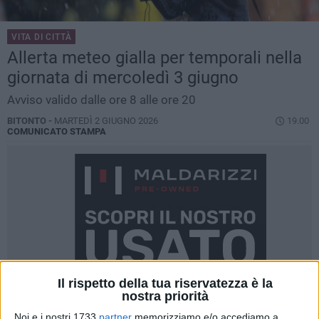
VITA DI CITTÀ
Allerta meteo gialla per temporali nella
giornata di mercoledì 3 giugno
Avviso valido dalle ore 8 alle ore 20
BITONTO -
MARTEDÌ 2 GIUGNO 2026
19.00
COMUNICATO STAMPA
Il rispetto della tua riservatezza è la
nostra priorità
Noi e i nostri 1733
partner
memorizziamo e/o accediamo a