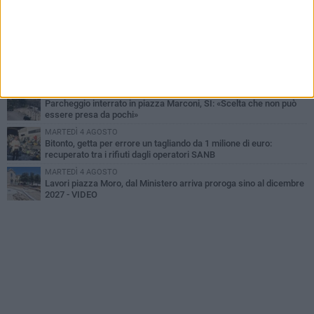
DOMENICA 2 AGOSTO
Fratelli d'Italia Bitonto: «Vicinanza alla consigliera Carmela
Rossiello»
LUNEDÌ 3 AGOSTO
Antonella Aresta: «La Puglia è un set a cielo aperto. La
fotografia? Per me è pura poesia»
LUNEDÌ 3 AGOSTO
Parcheggio interrato in piazza Marconi, SI: «Scelta che non può
essere presa da pochi»
MARTEDÌ 4 AGOSTO
Bitonto, getta per errore un tagliando da 1 milione di euro:
recuperato tra i rifiuti dagli operatori SANB
MARTEDÌ 4 AGOSTO
Lavori piazza Moro, dal Ministero arriva proroga sino al dicembre
2027 - VIDEO