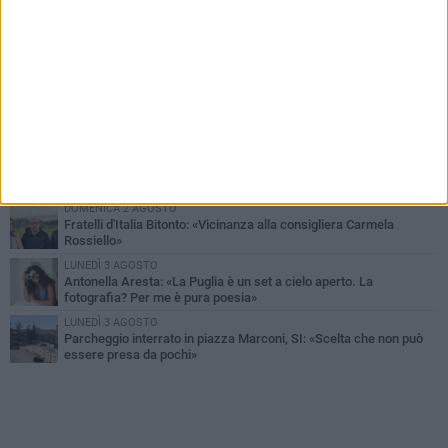
PIÙ LETTI QUESTA SETTIMANA
MARTEDÌ 4 AGOSTO
Armati di bastoni fuggono con l'incasso, rapina in un bar di Bitonto
VENERDÌ 31 LUGLIO
Furti d'auto, scoperta la banda tra Bitonto e Cerignola: 13 arresti, I
NOMI
SABATO 1 AGOSTO
"Case a un euro", Comune chiama a raccolta proprietari di
immobili nel centro antico
DOMENICA 2 AGOSTO
Fratelli d'Italia Bitonto: «Vicinanza alla consigliera Carmela
Rossiello»
LUNEDÌ 3 AGOSTO
Antonella Aresta: «La Puglia è un set a cielo aperto. La
fotografia? Per me è pura poesia»
LUNEDÌ 3 AGOSTO
Parcheggio interrato in piazza Marconi, SI: «Scelta che non può
essere presa da pochi»