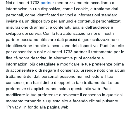
Noi e i nostri 1733
partner
memorizziamo e/o accediamo a
informazioni su un dispositivo, come i cookie, e trattiamo dati
personali, come identificatori univoci e informazioni standard
inviate da un dispositivo per annunci e contenuti personalizzati,
28
misurazione di annunci e contenuti, analisi dell'audience e
sviluppo dei servizi.
Con la tua autorizzazione noi e i nostri
partner possiamo utilizzare dati precisi di geolocalizzazione e
identificazione tramite la scansione del dispositivo. Puoi fare clic
In mattinata la Protezione Civile regionale ha diffuso un
per consentire a noi e ai nostri 1733 partner il trattamento per le
messaggio di allerta gialla per rischio idrogeologico, valido
finalità sopra descritte. In alternativa puoi accedere a
dalla mezzanotte alle ore 20 di domani (14 dicembre 2024)
informazioni più dettagliate e modificare le tue preferenze prima
sulle zone di allerta Puglia Centrale Adriatica, Salento, Bacini
di acconsentire o di negare il consenso.
Si rende noto che alcuni
trattamenti dei dati personali possono non richiedere il tuo
del Lato e del Lenne, Puglia Centrale Bradanica e Basso
consenso, ma hai il diritto di opporti a tale trattamento. Le tue
Ofanto.
preferenze si applicheranno solo a questo sito web. Puoi
modificare le tue preferenze o revocare il consenso in qualsiasi
Il maltempo coinvolge anche le restanti zone
del territorio
momento tornando su questo sito e facendo clic sul pulsante
pugliese, per le quali l'allerta, sempre gialla, è scattata alle
"Privacy" in fondo alla pagina web.
ore 14 per una durata complessiva di 30 ore.
Gli esperti meteo prevedono "precipitazioni isolate, anche a
carattere di rovescio o temporale, con quantitativi cumulati