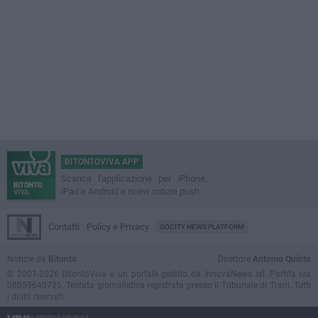
BITONTOVIVA APP
Scarica l'applicazione per iPhone,
iPad e Android e ricevi notizie push
Contatti
Policy e Privacy
GOCITY NEWS PLATFORM
Notizie da
Bitonto
Direttore
Antonio Quinto
© 2001-2026 BitontoViva è un portale gestito da InnovaNews srl. Partita iva
08059640725. Testata giornalistica registrata presso il Tribunale di Trani. Tutti
i diritti riservati.