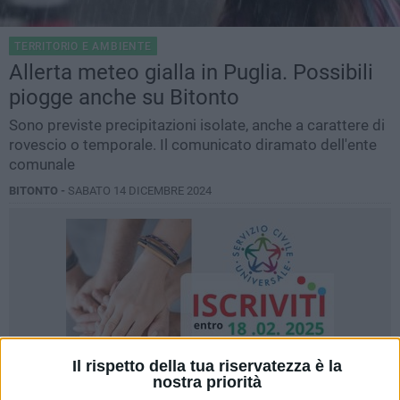
TERRITORIO E AMBIENTE
Allerta meteo gialla in Puglia. Possibili
piogge anche su Bitonto
Sono previste precipitazioni isolate, anche a carattere di
rovescio o temporale. Il comunicato diramato dell'ente
comunale
BITONTO -
SABATO 14 DICEMBRE 2024
Il rispetto della tua riservatezza è la
nostra priorità