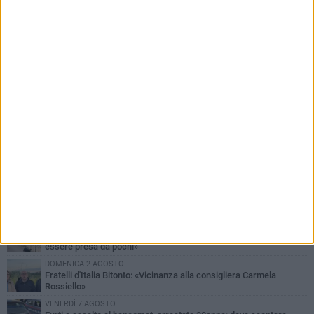
PIÙ LETTI QUESTA SETTIMANA
MARTEDÌ 4 AGOSTO
Armati di bastoni fuggono con l'incasso, rapina in un bar di Bitonto
LUNEDÌ 3 AGOSTO
Antonella Aresta: «La Puglia è un set a cielo aperto. La
fotografia? Per me è pura poesia»
LUNEDÌ 3 AGOSTO
Parcheggio interrato in piazza Marconi, SI: «Scelta che non può
essere presa da pochi»
DOMENICA 2 AGOSTO
Fratelli d'Italia Bitonto: «Vicinanza alla consigliera Carmela
Rossiello»
VENERDÌ 7 AGOSTO