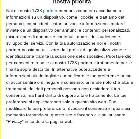
nostra priorità
Noi e i nostri 1733
partner
memorizziamo e/o accediamo a
informazioni su un dispositivo, come i cookie, e trattiamo dati
personali, come identificatori univoci e informazioni standard
2
A cura di
inviate da un dispositivo per annunci e contenuti personalizzati,
NICOLA MICCIONE
misurazione di annunci e contenuti, analisi dell'audience e
sviluppo dei servizi.
Con la tua autorizzazione noi e i nostri
partner possiamo utilizzare dati precisi di geolocalizzazione e
identificazione tramite la scansione del dispositivo. Puoi fare clic
La giudice dell'udienza preliminare del
Tribunale di Lecce,
per consentire a noi e ai nostri 1733 partner il trattamento per le
Valeria Fedele
, ha assolto il boss
Domenico Conte
dal reato
finalità sopra descritte. In alternativa puoi accedere a
di calunnia e di oltraggio ad un magistrato in udienza
informazioni più dettagliate e modificare le tue preferenze prima
«perché il fatto non costituisce reato», trattandosi solo «di
di acconsentire o di negare il consenso.
Si rende noto che alcuni
uno sfogo nell'esercizio del diritto di difesa». La vicenda
trattamenti dei dati personali possono non richiedere il tuo
consenso, ma hai il diritto di opporti a tale trattamento. Le tue
contestata è del 16 marzo 2023.
preferenze si applicheranno solo a questo sito web. Puoi
modificare le tue preferenze o revocare il consenso in qualsiasi
Nel processo in cui era imputato per traffico di droga
momento tornando su questo sito e facendo clic sul pulsante
(conclusosi con la condanna a 20 anni), il pluripregiudicato
"Privacy" in fondo alla pagina web.
rese dichiarazioni spontanee accusando di falso il pubblico
ministero
Ettore Cardinali
che aveva indagato su di lui. «Su