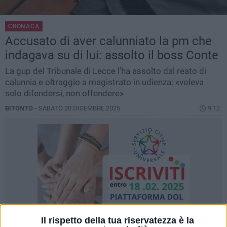
CRONACA
Accusato di aver calunniato la pm che
indagava su di lui: assolto il boss Conte
La gup del Tribunale di Lecce l'ha assolto dal reato di
calunnia e oltraggio a magistrato in udienza: «voleva
solo difendersi, non offendere»
BITONTO -
SABATO 20 DICEMBRE 2025
9.12
Il rispetto della tua riservatezza è la