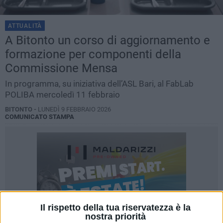
ATTUALITÀ
A Bitonto un corso di aggiornamento e
formazione per componenti della
Commissione Mensa
In programma, su iniziativa dell’ASL Bari, al FabLab
POLIBA mercoledì 11 febbraio
BITONTO -
LUNEDÌ 9 FEBBRAIO 2026
COMUNICATO STAMPA
Il rispetto della tua riservatezza è la
nostra priorità