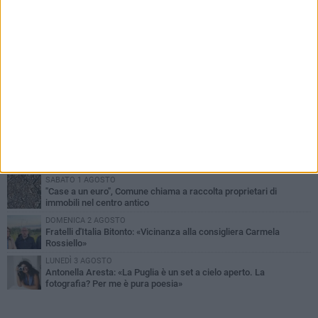
PIÙ LETTI QUESTA SETTIMANA
VENERDÌ 31 LUGLIO
Furti d'auto, scoperta la banda tra Bitonto e Cerignola: 13 arresti, I
NOMI
MARTEDÌ 4 AGOSTO
Armati di bastoni fuggono con l'incasso, rapina in un bar di Bitonto
GIOVEDÌ 30 LUGLIO
Bitonto, Palo e Bitetto insieme per creare centro intercomunale
della capacità di coesione
SABATO 1 AGOSTO
"Case a un euro", Comune chiama a raccolta proprietari di
immobili nel centro antico
DOMENICA 2 AGOSTO
Fratelli d'Italia Bitonto: «Vicinanza alla consigliera Carmela
Rossiello»
LUNEDÌ 3 AGOSTO
Antonella Aresta: «La Puglia è un set a cielo aperto. La
fotografia? Per me è pura poesia»