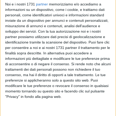
Noi e i nostri 1731
partner
memorizziamo e/o accediamo a
informazioni su un dispositivo, come i cookie, e trattiamo dati
personali, come identificatori univoci e informazioni standard
inviate da un dispositivo per annunci e contenuti personalizzati,
misurazione di annunci e contenuti, analisi dell'audience e
2
sviluppo dei servizi.
Con la tua autorizzazione noi e i nostri
partner possiamo utilizzare dati precisi di geolocalizzazione e
identificazione tramite la scansione del dispositivo. Puoi fare clic
per consentire a noi e ai nostri 1731 partner il trattamento per le
Gli spazi del
FabLab POLIBA - Centro Tecnologico
finalità sopra descritte. In alternativa puoi accedere a
Interprovinciale di Fabbricazione Digitale di Bitonto
(Ottava
informazioni più dettagliate e modificare le tue preferenze prima
Strada Viale delle Nazioni) ospiteranno, mercoledì 11
di acconsentire o di negare il consenso.
Si rende noto che alcuni
febbraio 2026,
un corso di aggiornamento e formazione per
trattamenti dei dati personali possono non richiedere il tuo
i componenti della Commissione Mensa
dei comuni di
consenso, ma hai il diritto di opporti a tale trattamento. Le tue
Bitonto, Corato, Giovinazzo, Molfetta e Ruvo di Puglia.
preferenze si applicheranno solo a questo sito web. Puoi
modificare le tue preferenze o revocare il consenso in qualsiasi
momento tornando su questo sito e facendo clic sul pulsante
Organizzata dal Servizio Igiene degli Alimenti e della
"Privacy" in fondo alla pagina web.
Nutrizione (SIAN) Area NORD del Dipartimento di
Prevenzione dell'ASL Bari in collaborazione con il Comune di
Bitonto, l'iniziativa si rivolge a genitori e insegnanti referenti