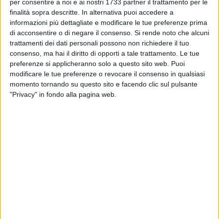
BITONTO - 10 SETTEMBRE 2025
per consentire a noi e ai nostri 1733 partner il trattamento per le
Pietro Latilla, il signore che aiuta a ripulire
finalità sopra descritte. In alternativa puoi accedere a
piazza San Pio: «Esempio per tutti»
informazioni più dettagliate e modificare le tue preferenze prima
di acconsentire o di negare il consenso.
Si rende noto che alcuni
trattamenti dei dati personali possono non richiedere il tuo
BITONTO - 5 SETTEMBRE 2025
consenso, ma hai il diritto di opporti a tale trattamento. Le tue
Stop a bivacchi e assembramenti alla
preferenze si applicheranno solo a questo sito web. Puoi
"Pescara" su corso Vittorio Emanuele
modificare le tue preferenze o revocare il consenso in qualsiasi
momento tornando su questo sito e facendo clic sul pulsante
BITONTO - 23 AGOSTO 2025
"Privacy" in fondo alla pagina web.
Rete di affetto per Michele: il senzatetto
accetta le cure dopo giorni di attesa
BITONTO - 21 AGOSTO 2025
12
Franco Natilla: «In via D'Angiò una pescheria
ha reso la zona invivibile»
BITONTO - 12 AGOSTO 2025
Marco innaffia piante in Villa comunale:
«Gesto semplice che vale più di mille parole»