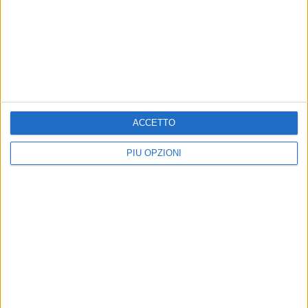
BITONTO - 14 LUGLIO 2025
Il Comune riattiva il punto di accoglienza
“Estate Si-Cura” in via Matteotti
Precedente
1
2
...
5
6
7
8
9
...
ACCETTO
Successiva
PIÙ OPZIONI