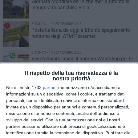
Giornata Mondiale dell’Alzheimer, a Bitonto si
inaugura la panchina viola
BITONTO - 19 SETTEMBRE 2025
1
Poste Italiane, da oggi a Bitonto spegnimento
notturno degli ATM Postamat
BITONTO - 16 SETTEMBRE 2025
Viva Network lancia il numero WhatsApp per le
segnalazioni dei lettori
Il rispetto della tua riservatezza è la
nostra priorità
BITONTO - 15 SETTEMBRE 2025
Bitonto piange Mimmo Colasanto, il ricordo
Noi e i nostri 1733
partner
memorizziamo e/o accediamo a
commosso di Nicola Pice
informazioni su un dispositivo, come i cookie, e trattiamo dati
personali, come identificatori univoci e informazioni standard
inviate da un dispositivo per annunci e contenuti personalizzati,
BITONTO - 15 SETTEMBRE 2025
misurazione di annunci e contenuti, analisi dell'audience e
Migranti naufragati, a Bitonto c'è la Croce del
sviluppo dei servizi.
Con la tua autorizzazione noi e i nostri
Mare Nostrum
partner possiamo utilizzare dati precisi di geolocalizzazione e
identificazione tramite la scansione del dispositivo. Puoi fare clic