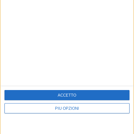
Iscriviti alla Newsletter
Iscriviti
Iscrivendoti accetti i
termini
e la
privacy policy
ACCETTO
6 AGOSTO 2026
PIÙ OPZIONI
Il nuovo Prefetto di Bari si presenta: «Sicurezza
si realizza con educazione di tutti»
6 AGOSTO 2026