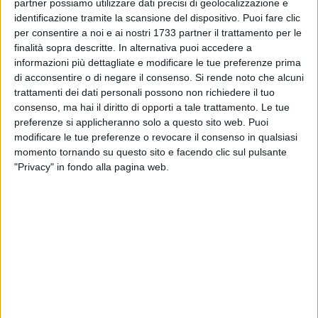
partner possiamo utilizzare dati precisi di geolocalizzazione e
identificazione tramite la scansione del dispositivo. Puoi fare clic
per consentire a noi e ai nostri 1733 partner il trattamento per le
finalità sopra descritte. In alternativa puoi accedere a
62
informazioni più dettagliate e modificare le tue preferenze prima
di acconsentire o di negare il consenso.
Si rende noto che alcuni
trattamenti dei dati personali possono non richiedere il tuo
Un percorso travolgente che ha proiettato la squadra in vetta
consenso, ma hai il diritto di opporti a tale trattamento. Le tue
al campionato di
serie D
di
pallavolo femminile
con una
preferenze si applicheranno solo a questo sito web. Puoi
sorprendente facilità. È l'avventura della
Just British Volley
modificare le tue preferenze o revocare il consenso in qualsiasi
momento tornando su questo sito e facendo clic sul pulsante
Ball Bitonto
che ha consolidato il suo primato in classifica a
"Privacy" in fondo alla pagina web.
punteggio pieno battendo in casa il
Foggia Volley
con il
punteggio di 3 set a 1. E quello ceduto alle ragazze di
Capitanata è il primo che le bitontine hanno concesso nelle
prime
6
giornate di campionato, dimostrando un predominio
che al momento sembra inattaccabile.
Sabato al Palarutigliano, è sceso in campo il sestetto base
composto dalla diagonale palleggiatore/opposto
Facchino/Arnone
, dalle centrali
Labianca/Minenna
e dalle
laterali
Gala/Amendolara
con il libero
Ruggiero
. La Just