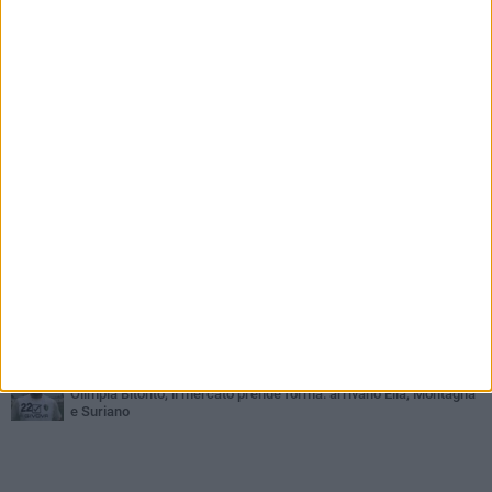
PIÙ LETTI QUESTA SETTIMANA
GIOVEDÌ 6 AGOSTO
Olimpia Bitonto tra arrivi e conferme: firmano Balzano, Sallustio e
Cannito
LUNEDÌ 3 AGOSTO
Bitonto C5, mercato senza sosta: arriva Pereira, Nicoletti resta in
neroverde
MERCOLEDÌ 5 AGOSTO
Serie A, ecco le avversarie del Bitonto C5 nel massimo
campionato di futsal femminile
GIOVEDÌ 6 AGOSTO
Bitonto C5, colpo da novanta: arriva la fuoriclasse brasiliana
Vanessa Pereira
GIOVEDÌ 6 AGOSTO
Serie A2, Futsal Bitonto scopre il suo cammino: neroverdi inseriti
nel girone C
MERCOLEDÌ 29 LUGLIO
Olimpia Bitonto, il mercato prende forma: arrivano Elia, Montagna
e Suriano