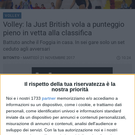
VOLLEY
Volley: la Just British vola a punteggio
pieno in vetta alla classifica
Battuto anche il Foggia in casa. In sei gare solo un set
ceduto agli avversari
BITONTO -
MARTEDÌ 21 NOVEMBRE 2017
10.24
Il rispetto della tua riservatezza è la
nostra priorità
Noi e i nostri 1733
partner
memorizziamo e/o accediamo a
informazioni su un dispositivo, come i cookie, e trattiamo dati
personali, come identificatori univoci e informazioni standard
inviate da un dispositivo per annunci e contenuti personalizzati,
misurazione di annunci e contenuti, analisi dell'audience e
sviluppo dei servizi.
Con la tua autorizzazione noi e i nostri