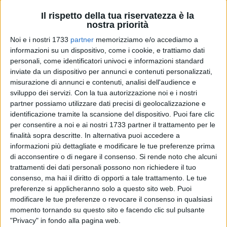
Il rispetto della tua riservatezza è la
nostra priorità
51
Noi e i nostri 1733
partner
memorizziamo e/o accediamo a
informazioni su un dispositivo, come i cookie, e trattiamo dati
personali, come identificatori univoci e informazioni standard
inviate da un dispositivo per annunci e contenuti personalizzati,
Finisce in parità tra
Bitonto C5
e
CMB
: alla tripletta di
misurazione di annunci e contenuti, analisi dell'audience e
Cenedese
, e alla rete di
Vanin
, rispondono
Renatinha
(2),
sviluppo dei servizi.
Con la tua autorizzazione noi e i nostri
Mansueto
e
Luciléia
. Un punto a testa e Bitonto chiamato
partner possiamo utilizzare dati precisi di geolocalizzazione e
ora alla super sfida al vertice di domenica prossima contro il
identificazione tramite la scansione del dispositivo. Puoi fare clic
Falconara.
per consentire a noi e ai nostri 1733 partner il trattamento per le
finalità sopra descritte. In alternativa puoi accedere a
informazioni più dettagliate e modificare le tue preferenze prima
LA PARTITA
di acconsentire o di negare il consenso.
Si rende noto che alcuni
Mister
Gianluca Marzuoli
sceglie di partire col cinque
trattamenti dei dati personali possono non richiedere il tuo
composto da
Jozi, Diana Santos, Tampa, Renatinha
e
consenso, ma hai il diritto di opporti a tale trattamento. Le tue
Lucileia
. L'inizio di gara è molto tattico e le prime azioni
preferenze si applicheranno solo a questo sito web. Puoi
degne di nota arrivano al 9' prima con Vanin che tutta sola
modificare le tue preferenze o revocare il consenso in qualsiasi
calcia di poco fuori al lato, e poi con Tampa che calcia dal
momento tornando su questo sito e facendo clic sul pulsante
limite ma trova l'attenta risposta di Dibiase. Al 10' trema il
"Privacy" in fondo alla pagina web.