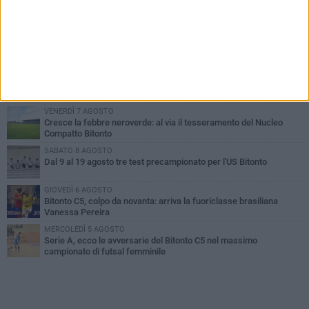
PIÙ LETTI QUESTA SETTIMANA
GIOVEDÌ 6 AGOSTO
Olimpia Bitonto tra arrivi e conferme: firmano Balzano, Sallustio e
Cannito
VENERDÌ 7 AGOSTO
US Bitonto, colpo mercato: arriva l'attaccante ghanese Saani
VENERDÌ 7 AGOSTO
Cresce la febbre neroverde: al via il tesseramento del Nucleo
Compatto Bitonto
SABATO 8 AGOSTO
Dal 9 al 19 agosto tre test precampionato per l'US Bitonto
GIOVEDÌ 6 AGOSTO
Bitonto C5, colpo da novanta: arriva la fuoriclasse brasiliana
Vanessa Pereira
MERCOLEDÌ 5 AGOSTO
Serie A, ecco le avversarie del Bitonto C5 nel massimo
campionato di futsal femminile