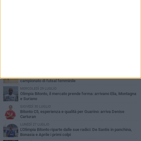
PIÙ LETTI QUESTA SETTIMANA
LUNEDÌ 3 AGOSTO
Bitonto C5, mercato senza sosta: arriva Pereira, Nicoletti resta in
neroverde
MERCOLEDÌ 5 AGOSTO
Serie A, ecco le avversarie del Bitonto C5 nel massimo
campionato di futsal femminile
MERCOLEDÌ 29 LUGLIO
Olimpia Bitonto, il mercato prende forma: arrivano Elia, Montagna
e Suriano
GIOVEDÌ 30 LUGLIO
Bitonto C5, esperienza e qualità per Guarino: arriva Denise
Carturan
LUNEDÌ 27 LUGLIO
L'Olimpia Bitonto riparte dalle sue radici: De Santis in panchina,
Bonasia e Aprile i primi colpi