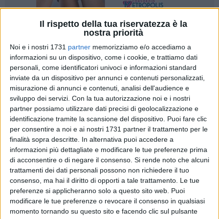
Il rispetto della tua riservatezza è la
nostra priorità
8
Noi e i nostri 1731
partner
memorizziamo e/o accediamo a
informazioni su un dispositivo, come i cookie, e trattiamo dati
personali, come identificatori univoci e informazioni standard
Archiviato il pareggio casalingo contro il TikiTaka, il
Bitonto
inviate da un dispositivo per annunci e contenuti personalizzati,
C5
Femminile è pronto a rimettersi in marcia. Le leonesse di
misurazione di annunci e contenuti, analisi dell'audience e
mister Guarino tornano in campo oggi, sabato 11 ottobre,
sviluppo dei servizi.
Con la tua autorizzazione noi e i nostri
per la quarta giornata del campionato di Serie A, con
partner possiamo utilizzare dati precisi di geolocalizzazione e
l'obiettivo di conquistare punti per tenere il passo delle
identificazione tramite la scansione del dispositivo. Puoi fare clic
per consentire a noi e ai nostri 1731 partner il trattamento per le
battistrada di questa stagione.
finalità sopra descritte. In alternativa puoi accedere a
informazioni più dettagliate e modificare le tue preferenze prima
L'appuntamento è fissato al
PalaTorrino
di Roma, che
di acconsentire o di negare il consenso.
Si rende noto che alcuni
dall'anno scorso è la fortezza in cui si esibisce la
Lazio
di
trattamenti dei dati personali possono non richiedere il tuo
Daniele Chilelli. Le biancazzazzurre sono in fiducia e reduci
consenso, ma hai il diritto di opporti a tale trattamento. Le tue
dal successo in trasferta sul campo del Molfetta. Una sfida
preferenze si applicheranno solo a questo sito web. Puoi
che si preannuncia intensa e spettacolare, tra due squadre
modificare le tue preferenze o revocare il consenso in qualsiasi
momento tornando su questo sito e facendo clic sul pulsante
separate da un solo punto in classifica e che vogliono