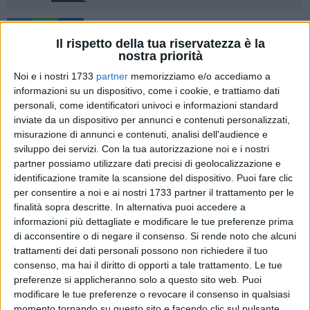
12
Il rispetto della tua riservatezza è la
nostra priorità
Noi e i nostri 1733
partner
memorizziamo e/o accediamo a
Il
Bitonto C5
incassa la prima sconfitta stagionale nel big
informazioni su un dispositivo, come i cookie, e trattiamo dati
match del
PalaPansini
contro la capolista
CMB Futsal Team
,
personali, come identificatori univoci e informazioni standard
una squadra solida che si impone al termine di una gara
inviate da un dispositivo per annunci e contenuti personalizzati,
intensa e ricca di emozioni. La sconfitta non cancella la
misurazione di annunci e contenuti, analisi dell'audience e
sviluppo dei servizi.
Con la tua autorizzazione noi e i nostri
prestazione coraggiosa delle Leonesse di mister Dino
partner possiamo utilizzare dati precisi di geolocalizzazione e
Guarino, protagoniste di una prova generosa fino all'ultimo
identificazione tramite la scansione del dispositivo. Puoi fare clic
secondo, dimostrando di saper crescere minuto dopo minuto
per consentire a noi e ai nostri 1733 partner il trattamento per le
contro una delle formazioni più esperte e complete del
finalità sopra descritte. In alternativa puoi accedere a
campionato.
informazioni più dettagliate e modificare le tue preferenze prima
di acconsentire o di negare il consenso.
Si rende noto che alcuni
Il match si accende subito con ritmi alti e intensità da grande
trattamenti dei dati personali possono non richiedere il tuo
consenso, ma hai il diritto di opporti a tale trattamento. Le tue
sfida: il CMB passa subito in vantaggio con
Marta
, abile a
preferenze si applicheranno solo a questo sito web. Puoi
sfruttare una respinta di Torma sul tiro di Taty. Dopo appena
modificare le tue preferenze o revocare il consenso in qualsiasi
due minuti arriva anche il raddoppio firmato da
Renata
che
momento tornando su questo sito e facendo clic sul pulsante