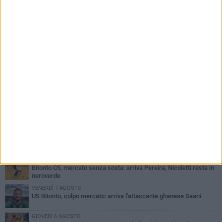
PIÙ LETTI QUESTA SETTIMANA
GIOVEDÌ 6 AGOSTO
Olimpia Bitonto tra arrivi e conferme: firmano Balzano, Sallustio e
Cannito
LUNEDÌ 3 AGOSTO
Bitonto C5, mercato senza sosta: arriva Pereira, Nicoletti resta in
neroverde
VENERDÌ 7 AGOSTO
US Bitonto, colpo mercato: arriva l'attaccante ghanese Saani
GIOVEDÌ 6 AGOSTO