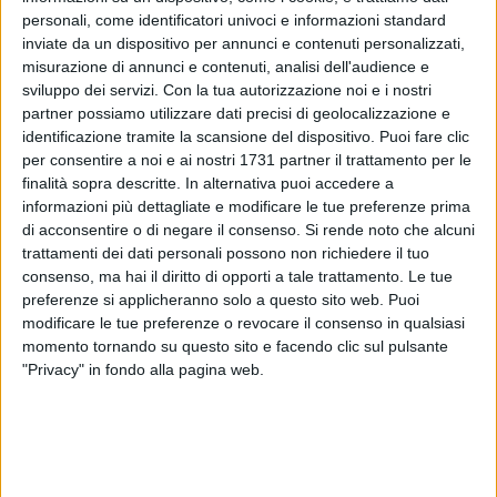
personali, come identificatori univoci e informazioni standard
inviate da un dispositivo per annunci e contenuti personalizzati,
misurazione di annunci e contenuti, analisi dell'audience e
sviluppo dei servizi.
Con la tua autorizzazione noi e i nostri
partner possiamo utilizzare dati precisi di geolocalizzazione e
identificazione tramite la scansione del dispositivo. Puoi fare clic
per consentire a noi e ai nostri 1731 partner il trattamento per le
finalità sopra descritte. In alternativa puoi accedere a
2500 atleti, oltre 400 gare, 24 discipline sportive, 26 Comuni
informazioni più dettagliate e modificare le tue preferenze prima
coinvolti, 130 Associazioni sportive partecipanti: sono solo
di acconsentire o di negare il consenso.
Si rende noto che alcuni
alcuni numeri dell'edizione 2024 della
"Olimpiade
trattamenti dei dati personali possono non richiedere il tuo
Metropolitana"
promossa e organizzata dalla
Città
consenso, ma hai il diritto di opporti a tale trattamento. Le tue
Metropolitana di Bari
, con il patrocinio di Coni Puglia, Sport
preferenze si applicheranno solo a questo sito web. Puoi
modificare le tue preferenze o revocare il consenso in qualsiasi
e Salute, FEDERFARMA, FIDAL (Federazione Italiana di
momento tornando su questo sito e facendo clic sul pulsante
Atletica Leggera) FIGC – LND (Lega Nazionale Dilettanti),
"Privacy" in fondo alla pagina web.
CIP Regione Puglia (Comitato Italiano Paralimpico) FITP
(Federazione Italiana Tennis e Padel), FIJILKAM
(Federazione Italiana Judo Lotta Karate Arti Marziali) FGI
(Federazione Ginnastica Italiana).