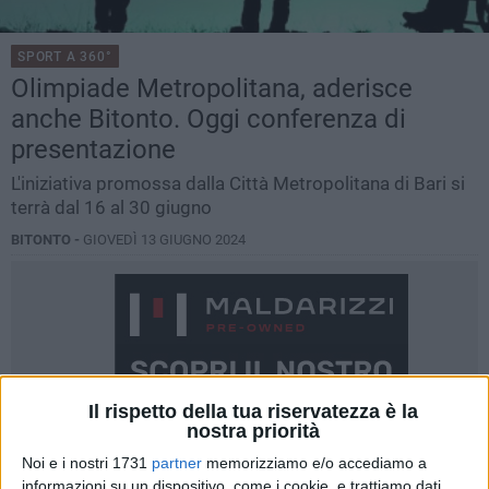
SPORT A 360°
Olimpiade Metropolitana, aderisce
anche Bitonto. Oggi conferenza di
presentazione
L'iniziativa promossa dalla Città Metropolitana di Bari si
terrà dal 16 al 30 giugno
BITONTO -
GIOVEDÌ 13 GIUGNO 2024
Il rispetto della tua riservatezza è la
nostra priorità
Noi e i nostri 1731
partner
memorizziamo e/o accediamo a
informazioni su un dispositivo, come i cookie, e trattiamo dati