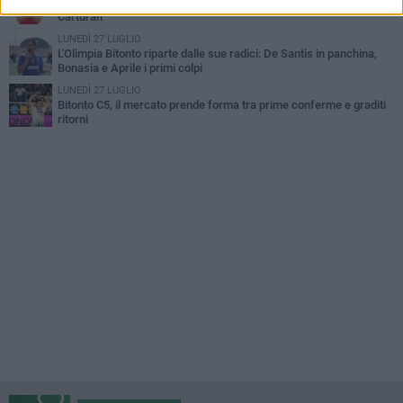
Bitonto C5, esperienza e qualità per Guarino: arriva Denise
Carturan
LUNEDÌ 27 LUGLIO
L'Olimpia Bitonto riparte dalle sue radici: De Santis in panchina,
Bonasia e Aprile i primi colpi
LUNEDÌ 27 LUGLIO
Bitonto C5, il mercato prende forma tra prime conferme e graditi
ritorni