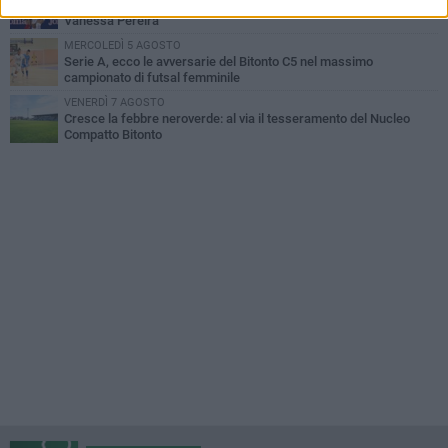
Bitonto C5, colpo da novanta: arriva la fuoriclasse brasiliana
Vanessa Pereira
MERCOLEDÌ 5 AGOSTO
Serie A, ecco le avversarie del Bitonto C5 nel massimo
campionato di futsal femminile
VENERDÌ 7 AGOSTO
Cresce la febbre neroverde: al via il tesseramento del Nucleo
Compatto Bitonto