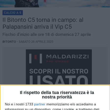
CALCIO A 5
Il Bitonto C5 torna in campo: al
Palapansini arriva il Vip C5
Fischio d'inizio alle ore 18 di domenica 27 aprile
BITONTO -
SABATO 26 APRILE 2025
Il rispetto della tua riservatezza è la
nostra priorità
Noi e i nostri 1733
partner
memorizziamo e/o accediamo a
informazioni su un dispositivo, come i cookie, e trattiamo dati