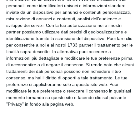
personali, come identificatori univoci e informazioni standard
inviate da un dispositivo per annunci e contenuti personalizzati,
22
A cura di
misurazione di annunci e contenuti, analisi dell'audience e
MASSIMILIANO DILETTUSO
sviluppo dei servizi.
Con la tua autorizzazione noi e i nostri
partner possiamo utilizzare dati precisi di geolocalizzazione e
identificazione tramite la scansione del dispositivo. Puoi fare clic
Dopo la sosta per le festività pasquali, il
Bitonto C5
si
per consentire a noi e ai nostri 1733 partner il trattamento per le
prepara a tornare in campo per affrontare il
VIP C5
nella 24ª
finalità sopra descritte. In alternativa puoi accedere a
informazioni più dettagliate e modificare le tue preferenze prima
giornata del campionato nazionale di Serie A. Il match, in
di acconsentire o di negare il consenso.
Si rende noto che alcuni
programma
domenica 27 aprile
alle ore
18:00
, si disputerà
trattamenti dei dati personali possono non richiedere il tuo
tra le mura amiche del
Palapansini
di Giovinazzo, dove le
consenso, ma hai il diritto di opporti a tale trattamento. Le tue
neroverdi cercheranno di consolidare la propria posizione in
preferenze si applicheranno solo a questo sito web. Puoi
classifica.​
modificare le tue preferenze o revocare il consenso in qualsiasi
momento tornando su questo sito e facendo clic sul pulsante
Le campionesse d'Italia sono reduci da una serie di
"Privacy" in fondo alla pagina web.
prestazioni convincenti: nell'ultimo turno, infatti, hanno
ottenuto una vittoria per 10-3 in trasferta contro il Royal
Team Lamezia. Attualmente, il Bitonto è al
terzo posto
in
graduatoria con 46 punti, tre in meno al Pescara e otto dalla