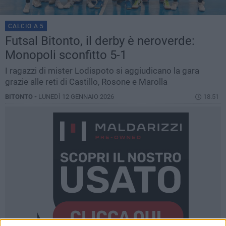
CALCIO A 5
Futsal Bitonto, il derby è neroverde:
Monopoli sconfitto 5-1
I ragazzi di mister Lodispoto si aggiudicano la gara
grazie alle reti di Castillo, Rosone e Marolla
BITONTO -
LUNEDÌ 12 GENNAIO 2026
18.51