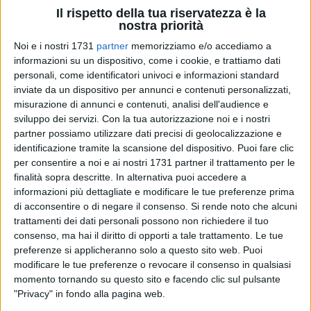
Il rispetto della tua riservatezza è la
nostra priorità
Noi e i nostri 1731
partner
memorizziamo e/o accediamo a
1
A cura di
informazioni su un dispositivo, come i cookie, e trattiamo dati
MASSIMILIANO DILETTUSO
personali, come identificatori univoci e informazioni standard
inviate da un dispositivo per annunci e contenuti personalizzati,
misurazione di annunci e contenuti, analisi dell'audience e
È tutto del
Futsal Bitonto
il derby del Palalaforgia giocato
sviluppo dei servizi.
Con la tua autorizzazione noi e i nostri
contro l'
Audace Monopoli
. I neroverdi, ordinati nella prima
partner possiamo utilizzare dati precisi di geolocalizzazione e
frazione di gioco è un po' più confusionari nella seconda,
identificazione tramite la scansione del dispositivo. Puoi fare clic
superano per
5-1
i giallo blue (in maglia verde per
per consentire a noi e ai nostri 1731 partner il trattamento per le
finalità sopra descritte. In alternativa puoi accedere a
l'occasione) grazie alle doppiette di
Castillo
e
Rosone
e alla
informazioni più dettagliate e modificare le tue preferenze prima
rete di
Marolla
, salgono a quota diciassette in classifica a
di acconsentire o di negare il consenso.
Si rende noto che alcuni
meno quattro dal secondo posto, si godono l'esordio con
trattamenti dei dati personali possono non richiedere il tuo
tanto di assist del neo acquisto Heredia e si preparano nel
consenso, ma hai il diritto di opporti a tale trattamento. Le tue
migliore dei modi alla sfida esterna di sabato prossimo
preferenze si applicheranno solo a questo sito web. Puoi
contro il Rieti.
modificare le tue preferenze o revocare il consenso in qualsiasi
momento tornando su questo sito e facendo clic sul pulsante
"Privacy" in fondo alla pagina web.
LA PARTITA