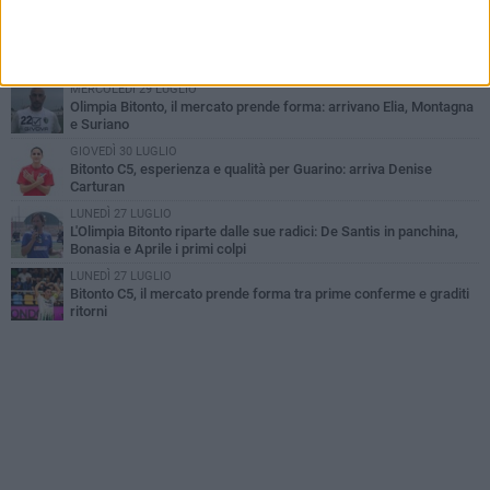
MERCOLEDÌ 5 AGOSTO
Serie A, ecco le avversarie del Bitonto C5 nel massimo
campionato di futsal femminile
MERCOLEDÌ 29 LUGLIO
Olimpia Bitonto, il mercato prende forma: arrivano Elia, Montagna
e Suriano
GIOVEDÌ 30 LUGLIO
Bitonto C5, esperienza e qualità per Guarino: arriva Denise
Carturan
LUNEDÌ 27 LUGLIO
L'Olimpia Bitonto riparte dalle sue radici: De Santis in panchina,
Bonasia e Aprile i primi colpi
LUNEDÌ 27 LUGLIO
Bitonto C5, il mercato prende forma tra prime conferme e graditi
ritorni