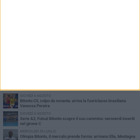
PIÙ LETTI QUESTA SETTIMANA
GIOVEDÌ 6 AGOSTO
Olimpia Bitonto tra arrivi e conferme: firmano Balzano, Sallustio e
Cannito
LUNEDÌ 3 AGOSTO
Bitonto C5, mercato senza sosta: arriva Pereira, Nicoletti resta in
neroverde
MERCOLEDÌ 5 AGOSTO
Serie A, ecco le avversarie del Bitonto C5 nel massimo
campionato di futsal femminile
GIOVEDÌ 6 AGOSTO
Bitonto C5, colpo da novanta: arriva la fuoriclasse brasiliana
Vanessa Pereira
GIOVEDÌ 6 AGOSTO
Serie A2, Futsal Bitonto scopre il suo cammino: neroverdi inseriti
nel girone C
MERCOLEDÌ 29 LUGLIO
Olimpia Bitonto, il mercato prende forma: arrivano Elia, Montagna