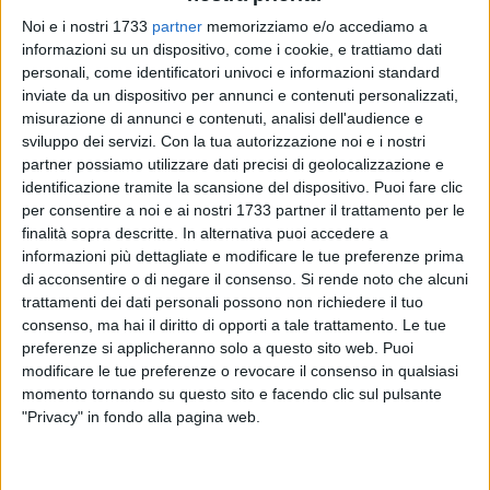
Noi e i nostri 1733
partner
memorizziamo e/o accediamo a
informazioni su un dispositivo, come i cookie, e trattiamo dati
personali, come identificatori univoci e informazioni standard
64
inviate da un dispositivo per annunci e contenuti personalizzati,
misurazione di annunci e contenuti, analisi dell'audience e
sviluppo dei servizi.
Con la tua autorizzazione noi e i nostri
Il Bitonto non si ferma, continua a spingere forte il piede
partner possiamo utilizzare dati precisi di geolocalizzazione e
sull'acceleratore e sale al quarto posto in classifica. Finisce
identificazione tramite la scansione del dispositivo. Puoi fare clic
per consentire a noi e ai nostri 1733 partner il trattamento per le
2-0 in favore dei neroverdi la gara infrasettimanale contro il
finalità sopra descritte. In alternativa puoi accedere a
Brilla Campi: un'altra grande prova dei leoncelli di mister
informazioni più dettagliate e modificare le tue preferenze prima
Zinfollino
.
di acconsentire o di negare il consenso.
Si rende noto che alcuni
trattamenti dei dati personali possono non richiedere il tuo
I padroni di casa dimostrano sin da subito di avere una
consenso, ma hai il diritto di opporti a tale trattamento. Le tue
grandissima fame di vittoria. Al minuto dieci, Cozzella e
preferenze si applicheranno solo a questo sito web. Puoi
compagni passano in vantaggio. Samuele Napoli entra in
modificare le tue preferenze o revocare il consenso in qualsiasi
momento tornando su questo sito e facendo clic sul pulsante
area di rigore e supera il diretto avversario, che lo atterra: il
"Privacy" in fondo alla pagina web.
direttore di gara decreta il calcio di rigore. Si presenta sul
dischetto
Matteo Rotondo
che non sbaglia. Cinque minuti
più tardi arriva il raddoppio,
Cutrone
insacca praticamente a