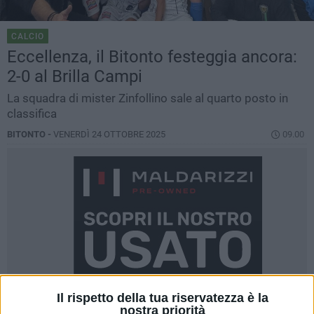
CALCIO
Eccellenza, il Bitonto festeggia ancora:
2-0 al Brilla Campi
La squadra di mister Zinfollino sale al quarto posto in
classifica
BITONTO -
VENERDÌ 24 OTTOBRE 2025
09.00
Il rispetto della tua riservatezza è la
nostra priorità