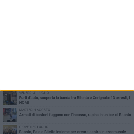
PIÙ LETTI QUESTA SETTIMANA
VENERDÌ 31 LUGLIO
Furti d'auto, scoperta la banda tra Bitonto e Cerignola: 13 arresti, I
NOMI
MARTEDÌ 4 AGOSTO
Armati di bastoni fuggono con l'incasso, rapina in un bar di Bitonto
GIOVEDÌ 30 LUGLIO
Bitonto, Palo e Bitetto insieme per creare centro intercomunale