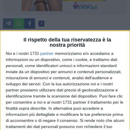
3
Il rispetto della tua riservatezza è la
nostra priorità
Conversano
, dove per la prima volta sono state trovate tre
piante infette da Xylella, dista 225 chilometri dall'estremo
Noi e i nostri 1731
partner
memorizziamo e/o accediamo a
informazioni su un dispositivo, come i cookie, e trattiamo dati
più a Nord della Puglia: tra un punto e l'altro, c'è la maggior
personali, come identificatori univoci e informazioni standard
parte dell'olivicoltura pugliese, quella non ancora intaccata,
inviate da un dispositivo per annunci e contenuti personalizzati,
che ora trema perché l'avanzata del batterio non accenna a
misurazione di annunci e contenuti, analisi dell'audience e
fermarsi.
sviluppo dei servizi.
Con la tua autorizzazione noi e i nostri
partner possiamo utilizzare dati precisi di geolocalizzazione e
«La Xylella è diventata una scheggia impazzita. Non è più
identificazione tramite la scansione del dispositivo. Puoi fare clic
tempo di una gestione ordinaria del problema, occorre
per consentire a noi e ai nostri 1731 partner il trattamento per le
finalità sopra descritte. In alternativa puoi accedere a
attivare azioni e mezzi straordinari. Nascondere la testa
informazioni più dettagliate e modificare le tue preferenze prima
sotto il terreno, per non vedere ciò che sta accadendo, non
di acconsentire o di negare il consenso.
Si rende noto che alcuni
salverà quella parte del patrimonio olivicolo pugliese che
trattamenti dei dati personali possono non richiedere il tuo