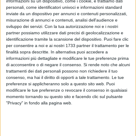
informazioni su un dispositivo, come i cookie, e trattiamo dati
personali, come identificatori univoci e informazioni standard
inviate da un dispositivo per annunci e contenuti personalizzati,
misurazione di annunci e contenuti, analisi dell'audience e
23
sviluppo dei servizi.
Con la tua autorizzazione noi e i nostri
partner possiamo utilizzare dati precisi di geolocalizzazione e
identificazione tramite la scansione del dispositivo. Puoi fare clic
Sarà il bitontino
Vito Labianca
il presidente di "
VeroCentro
",
per consentire a noi e ai nostri 1733 partner il trattamento per le
la creatura politica che si colloca «tra le
diverse ideologie
finalità sopra descritte. In alternativa puoi accedere a
politiche
, fungendo da mediatore tra le posizioni estreme. Si
informazioni più dettagliate e modificare le tue preferenze prima
di acconsentire o di negare il consenso.
Si rende noto che alcuni
propone come punto di riferimento per quelle persone che
trattamenti dei dati personali possono non richiedere il tuo
cercano soluzioni equilibrate e pragmatiche ai problemi
consenso, ma hai il diritto di opporti a tale trattamento. Le tue
sociali ed economici. Valori come la giustizia sociale, la
preferenze si applicheranno solo a questo sito web. Puoi
libertà personale e la responsabilità individuale, attraverso
modificare le tue preferenze o revocare il consenso in qualsiasi
politiche che combinano elementi di economia di mercato
momento tornando su questo sito e facendo clic sul pulsante
con un forte impegno verso il welfare state, sono il segno
"Privacy" in fondo alla pagina web.
distintivo dell'essere di Centro».
Alla nascita della nuova formazione politica hanno aderito
42 amministratori
dell'area metropolitana di Bari.