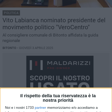
POLITICA
Vito Labianca nominato presidente del
movimento politico "VeroCentro"
Al consigliere comunale di Bitonto affidata la guida
regionale
BITONTO -
GIOVEDÌ 3 APRILE 2025
Il rispetto della tua riservatezza è la
nostra priorità
Noi e i nostri 1733
partner
memorizziamo e/o accediamo a