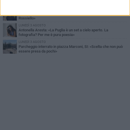
immobili nel centro antico
DOMENICA 2 AGOSTO
Fratelli d'Italia Bitonto: «Vicinanza alla consigliera Carmela
Rossiello»
LUNEDÌ 3 AGOSTO
Antonella Aresta: «La Puglia è un set a cielo aperto. La
fotografia? Per me è pura poesia»
LUNEDÌ 3 AGOSTO
Parcheggio interrato in piazza Marconi, SI: «Scelta che non può
essere presa da pochi»